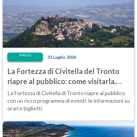
VIAGGI
31 Luglio 2026
La Fortezza di Civitella del Tronto
riapre al pubblico: come visitarla,
anche di notte
La Fortezza di Civitella di Tronto riapre al pubblico
con un ricco programma di eventi: le informazioni su
orari e biglietti.