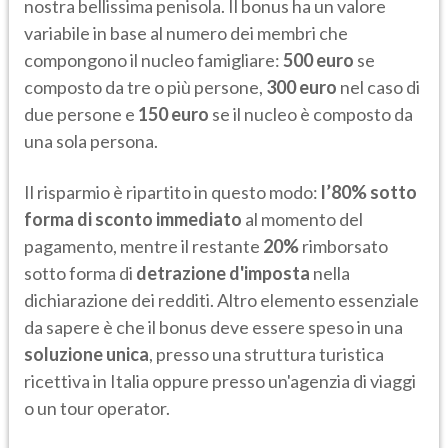
nostra bellissima penisola. Il bonus ha un valore
variabile in base al numero dei membri che
compongono il nucleo famigliare:
500 euro
se
composto da tre o più persone,
300 euro
nel caso di
due persone e
150 euro
se il nucleo è composto da
una sola persona.
Il risparmio è ripartito in questo modo:
l’80% sotto
forma di sconto immediato
al momento del
pagamento, mentre il restante
20%
rimborsato
sotto forma di
detrazione d'imposta
nella
dichiarazione dei redditi. Altro elemento essenziale
da sapere è che il bonus deve essere speso in una
soluzione unica
, presso una struttura turistica
ricettiva in Italia oppure presso un'agenzia di viaggi
o un tour operator.