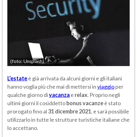
(foto: Unsplash)
L’estate
è già arrivata da alcuni giorni e gli italiani
hanno voglia più che mai di mettersi in
viaggio
per
qualche giorno di
vacanza
e
relax
. Proprio negli
ultimi giorni il cosiddetto
bonus vacanze
è stato
prorogato fino al
31 dicembre 2021
, e sarà possibile
utilizzarlo in tutte le strutture turistiche italiane che
lo accettano.