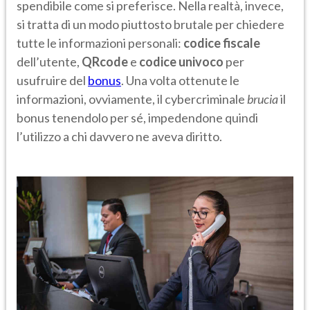
spendibile come si preferisce. Nella realtà, invece,
si tratta di un modo piuttosto brutale per chiedere
tutte le informazioni personali:
codice fiscale
dell’utente,
QRcode
e
codice univoco
per
usufruire del
bonus
. Una volta ottenute le
informazioni, ovviamente, il cybercriminale
brucia
il
bonus tenendolo per sé, impedendone quindi
l’utilizzo a chi davvero ne aveva diritto.