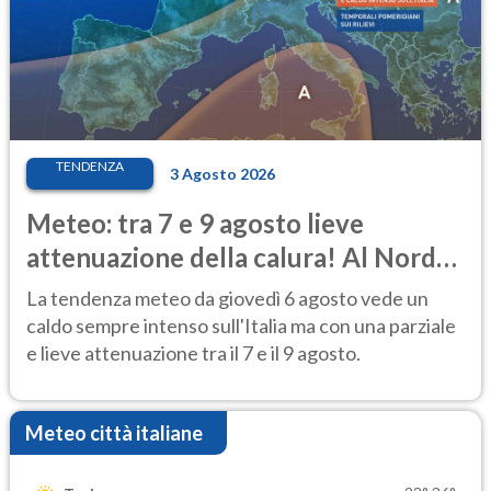
TENDENZA
3 Agosto 2026
Meteo: tra 7 e 9 agosto lieve
attenuazione della calura! Al Nord
rischio temporali
La tendenza meteo da giovedì 6 agosto vede un
caldo sempre intenso sull'Italia ma con una parziale
e lieve attenuazione tra il 7 e il 9 agosto.
Meteo città italiane