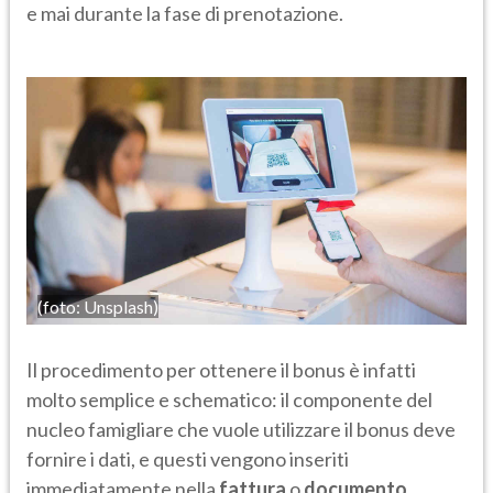
e mai durante la fase di prenotazione.
(foto: Unsplash)
Il procedimento per ottenere il bonus è infatti
molto semplice e schematico: il componente del
nucleo famigliare che vuole utilizzare il bonus deve
fornire i dati, e questi vengono inseriti
immediatamente nella
fattura
o
documento