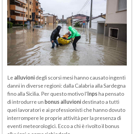
Le
alluvioni
degli scorsi mesi hanno causato ingenti
danni in diverse regioni: dalla Calabria alla Sardegna
fino alla Sicilia. Per questo motivo l'
Inps
ha pensato
di introdurre un
bonus alluvioni
destinato a tutti
quei lavoratori e ai professionisti che hanno dovuto
interrompere le proprie attività per la presenza di
eventi meteorologici. Ecco a chi è rivolto il bonus