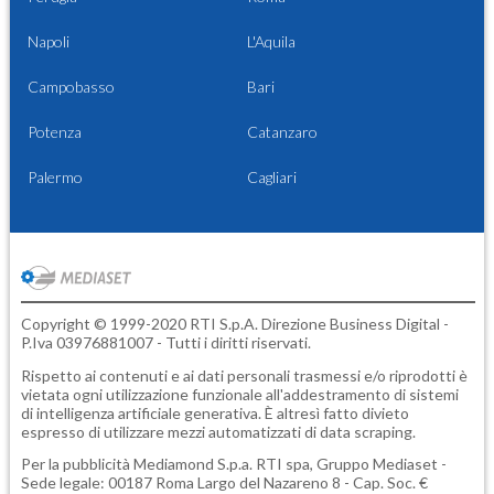
Napoli
L'Aquila
Campobasso
Bari
Potenza
Catanzaro
Palermo
Cagliari
Copyright © 1999-2020 RTI S.p.A. Direzione Business Digital -
P.Iva 03976881007 - Tutti i diritti riservati.
Rispetto ai contenuti e ai dati personali trasmessi e/o riprodotti è
vietata ogni utilizzazione funzionale all'addestramento di sistemi
di intelligenza artificiale generativa. È altresì fatto divieto
espresso di utilizzare mezzi automatizzati di data scraping.
Per la pubblicità
Mediamond S.p.a.
RTI spa, Gruppo Mediaset -
Sede legale: 00187 Roma Largo del Nazareno 8 - Cap. Soc. €