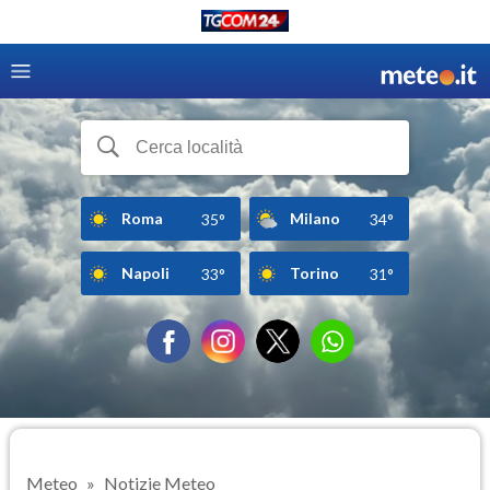
Roma
Milano
35°
34°
Napoli
Torino
33°
31°
Meteo
Notizie Meteo