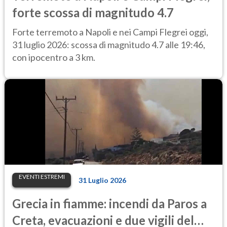
forte scossa di magnitudo 4.7
Forte terremoto a Napoli e nei Campi Flegrei oggi,
31 luglio 2026: scossa di magnitudo 4.7 alle 19:46,
con ipocentro a 3 km.
EVENTI ESTREMI
31 Luglio 2026
Grecia in fiamme: incendi da Paros a
Creta, evacuazioni e due vigili del