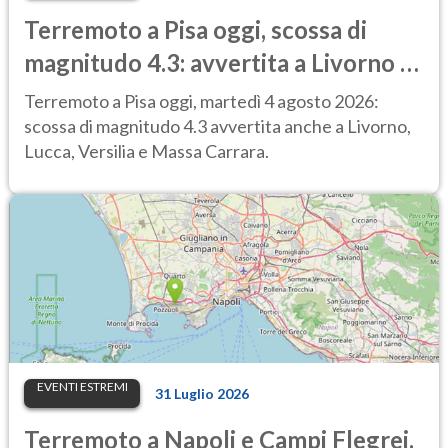
Terremoto a Pisa oggi, scossa di
magnitudo 4.3: avvertita a Livorno e
Lucca, treni sospesi
Terremoto a Pisa oggi, martedì 4 agosto 2026:
scossa di magnitudo 4.3 avvertita anche a Livorno,
Lucca, Versilia e Massa Carrara.
EVENTI ESTREMI
31 Luglio 2026
Terremoto a Napoli e Campi Flegrei,