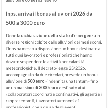
alluvioni e come richiederlo.
Inps, arriva il bonus alluvioni 2026 da
500 a 3000 euro
Dopo la
dichiarazione dello stato d'emergenza
in
diverse regioni colpite dalle alluvioni dei mesi scorsi,
l'Inps ha messo a disposizione un bonus destinato a
tutti quei lavoratori e professionisti che hanno
dovuto sospendere le attività per calamità
meteorologiche. Il decreto-legge 25/2026,
accompagnato da due circolari, prevede un bonus
alluvione di
500 euro
- indennità una tantum - fino
ad un
massimo di 3000 euro
destinato ai ai
«collaboratori coordinati e continuativi, gli agenti e i
rappresentanti, i lavoratori autonomi e i
professionisti che a causa degli eventi