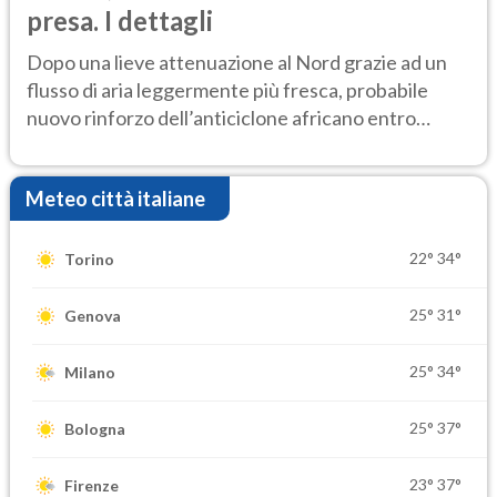
presa. I dettagli
Dopo una lieve attenuazione al Nord grazie ad un
flusso di aria leggermente più fresca, probabile
nuovo rinforzo dell’anticiclone africano entro
Ferragosto
Meteo città italiane
22°
34°
Torino
25°
31°
Genova
25°
34°
Milano
25°
37°
Bologna
23°
37°
Firenze