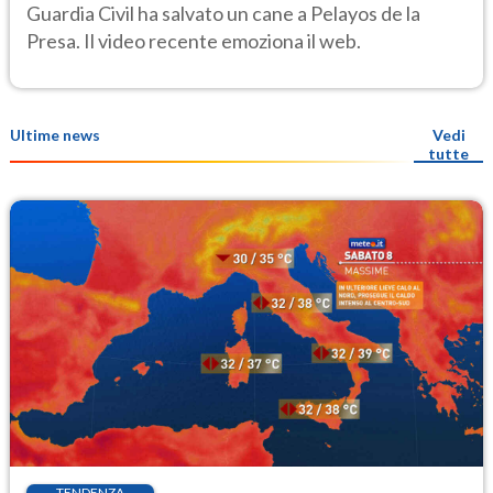
Guardia Civil ha salvato un cane a Pelayos de la
Presa. Il video recente emoziona il web.
Ultime news
Vedi
tutte
TENDENZA