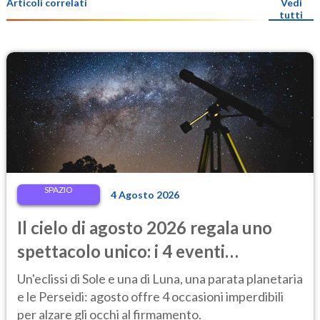
Articoli correlati
Vedi
tutti
SPAZIO
4 Agosto 2026
Il cielo di agosto 2026 regala uno
spettacolo unico: i 4 eventi
astronomici da vedere
Un'eclissi di Sole e una di Luna, una parata planetaria
e le Perseidi: agosto offre 4 occasioni imperdibili
per alzare gli occhi al firmamento.