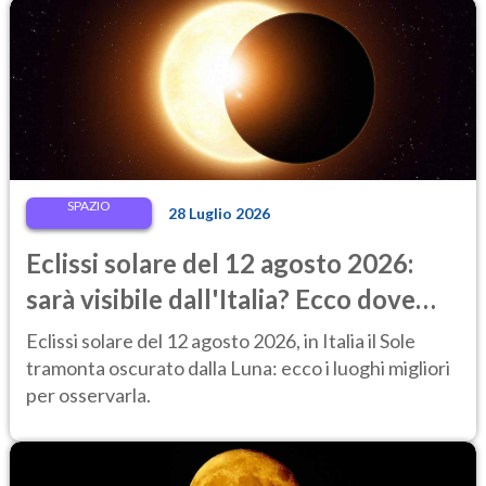
SPAZIO
28 Luglio 2026
Eclissi solare del 12 agosto 2026:
sarà visibile dall'Italia? Ecco dove
ammirarla al tramonto
Eclissi solare del 12 agosto 2026, in Italia il Sole
tramonta oscurato dalla Luna: ecco i luoghi migliori
per osservarla.