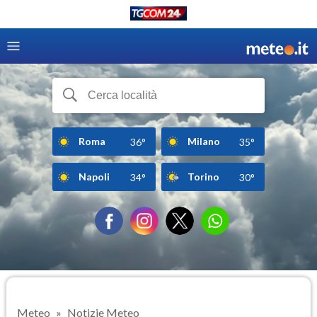
Roma
Milano
36°
35°
Napoli
Torino
34°
30°
Meteo
Notizie Meteo