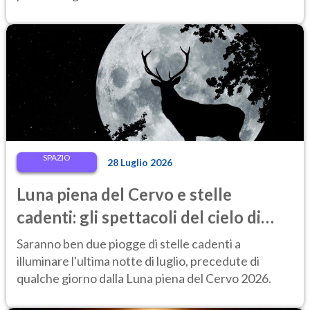
SPAZIO
28 Luglio 2026
Luna piena del Cervo e stelle
cadenti: gli spettacoli del cielo di
fine luglio 2026 da non perdere
Saranno ben due piogge di stelle cadenti a
illuminare l'ultima notte di luglio, precedute di
qualche giorno dalla Luna piena del Cervo 2026.