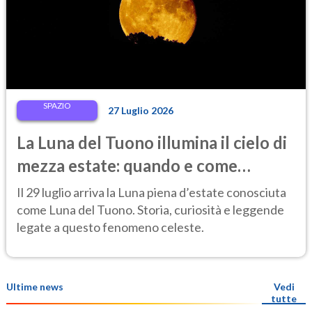
SPAZIO
27 Luglio 2026
La Luna del Tuono illumina il cielo di
mezza estate: quando e come
osservarla
Il 29 luglio arriva la Luna piena d’estate conosciuta
come Luna del Tuono. Storia, curiosità e leggende
legate a questo fenomeno celeste.
Ultime news
Vedi
tutte