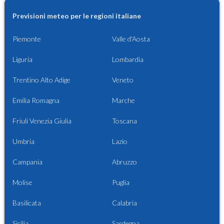
Previsioni meteo per le regioni italiane
Piemonte
Valle d'Aosta
Liguria
Lombardia
Trentino Alto Adige
Veneto
Emilia Romagna
Marche
Friuli Venezia Giulia
Toscana
Umbria
Lazio
Campania
Abruzzo
Molise
Puglia
Basilicata
Calabria
Sicilia
Sardegna