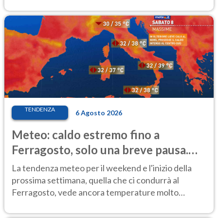
TENDENZA
6 Agosto 2026
Meteo: caldo estremo fino a
Ferragosto, solo una breve pausa.
Ecco dove
La tendenza meteo per il weekend e l'inizio della
prossima settimana, quella che ci condurrà al
Ferragosto, vede ancora temperature molto
elevate