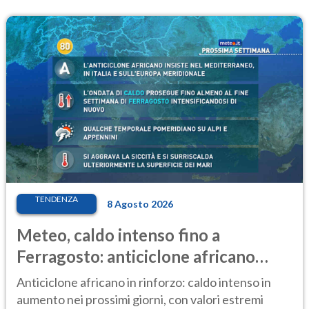
TENDENZA
8 Agosto 2026
Meteo, caldo intenso fino a
Ferragosto: anticiclone africano
ancora protagonista
Anticiclone africano in rinforzo: caldo intenso in
aumento nei prossimi giorni, con valori estremi