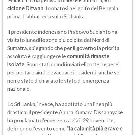
Malacca tra la penisola malese e Sumatra,
e il
ciclone Ditwah
, formatosi nel golfo del Bengala
prima di abbattersi sullo Sri Lanka.
Il presidente indonesiano Prabowo Subianto ha
visitato lunedì le zone più colpite del Nord di
Sumatra, spiegando che per il governo la priorità
assoluta è raggiungere le
comunità rimaste
isolate
. Sono stati quindi inviati elicotteri e aerei
per portare aiuti e evacuare i residenti, anche se
non è stato dichiarato lo stato di emergenza
nazionale.
Lo Sri Lanka, invece, ha adottato una linea più
drastica: il presidente Anura Kumara Dissanayake
ha proclamato l’emergenza già il 29 novembre,
definendo l’evento come
“la calamità più grave e