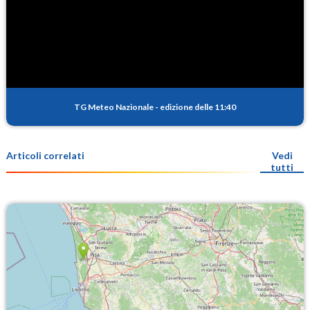
TG Meteo Nazionale
-
edizione delle 11:40
Articoli correlati
Vedi
tutti