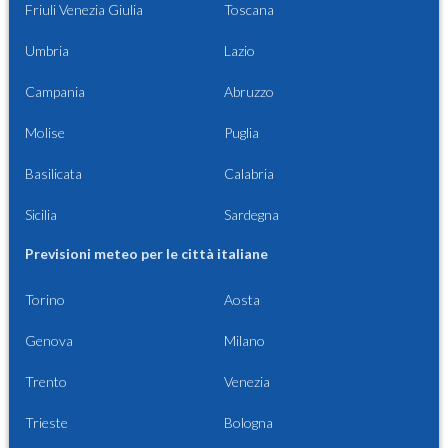
Friuli Venezia Giulia
Toscana
Umbria
Lazio
Campania
Abruzzo
Molise
Puglia
Basilicata
Calabria
Sicilia
Sardegna
Previsioni meteo per le città italiane
Torino
Aosta
Genova
Milano
Trento
Venezia
Trieste
Bologna