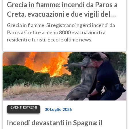
Grecia in fiamme: incendi da Paros a
Creta, evacuazioni e due vigili del
fuoco morti
Grecia in fiamme. Si registrano ingenti incendi da
Paros a Creta e almeno 8000 evacuazioni tra
residenti e turisti. Ecco le ultime news.
EVENTI ESTREMI
30 Luglio 2026
Incendi devastanti in Spagna: il