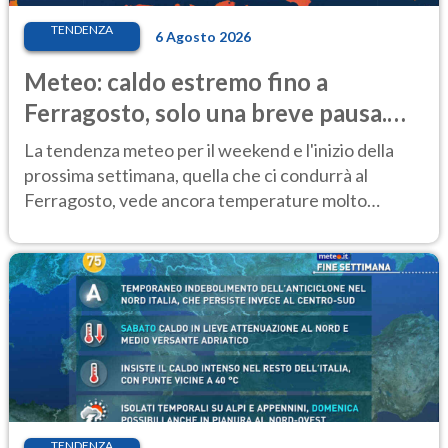
TENDENZA
6 Agosto 2026
Meteo: caldo estremo fino a
Ferragosto, solo una breve pausa.
Ecco dove
La tendenza meteo per il weekend e l'inizio della
prossima settimana, quella che ci condurrà al
Ferragosto, vede ancora temperature molto
elevate
TENDENZA