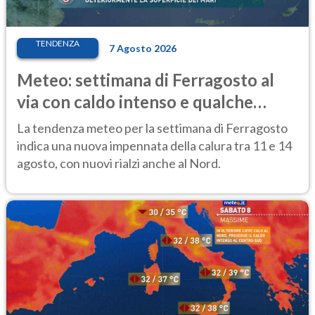
TENDENZA
7 Agosto 2026
Meteo: settimana di Ferragosto al
via con caldo intenso e qualche
temporale
La tendenza meteo per la settimana di Ferragosto
indica una nuova impennata della calura tra 11 e 14
agosto, con nuovi rialzi anche al Nord.