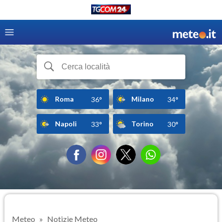
Roma
Milano
36°
34°
Napoli
Torino
33°
30°
Meteo
Notizie Meteo