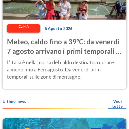
CLIMA
5 Agosto 2026
Meteo, caldo fino a 39°C: da venerdì
7 agosto arrivano i primi temporali e
un lieve calo delle temperature
L'Italia è nella morsa del caldo destinato a durare
almeno fino a Ferragosto. Da venerdì primi
temporali sulle zone di montagne.
Ultime news
Vedi
tutte