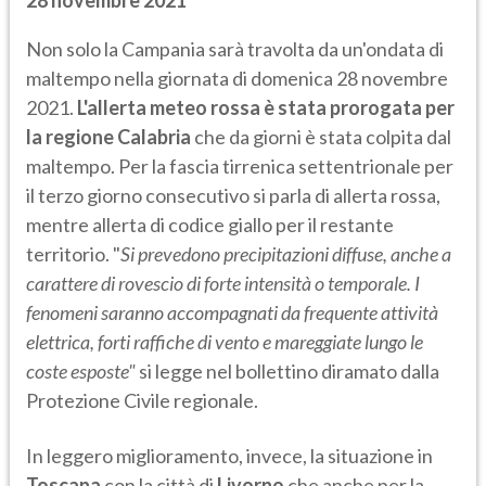
Non solo la Campania sarà travolta da un'ondata di
maltempo nella giornata di domenica 28 novembre
2021.
L'allerta meteo rossa è stata prorogata per
la regione Calabria
che da giorni è stata colpita dal
maltempo. Per la fascia tirrenica settentrionale per
il terzo giorno consecutivo si parla di allerta rossa,
mentre allerta di codice giallo per il restante
territorio. "
Si prevedono precipitazioni diffuse, anche a
carattere di rovescio di forte intensità o temporale. I
fenomeni saranno accompagnati da frequente attività
elettrica, forti raffiche di vento e mareggiate lungo le
coste esposte"
si legge nel bollettino diramato dalla
Protezione Civile regionale.
In leggero miglioramento, invece, la situazione in
Toscana
con la città di
Livorno
che anche per la