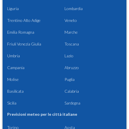
Liguria
Lombardia
Trentino Alto Adige
Veneto
Emilia Romagna
Marche
Friuli Venezia Giulia
Toscana
Umbria
Lazio
Campania
Abruzzo
Molise
Puglia
Basilicata
Calabria
Sicilia
Sardegna
Previsioni meteo per le città italiane
Torino
Aosta