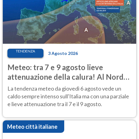
TENDENZA
3 Agosto 2026
Meteo: tra 7 e 9 agosto lieve
attenuazione della calura! Al Nord
rischio temporali
La tendenza meteo da giovedì 6 agosto vede un
caldo sempre intenso sull'Italia ma con una parziale
e lieve attenuazione tra il 7 e il 9 agosto.
Meteo città italiane