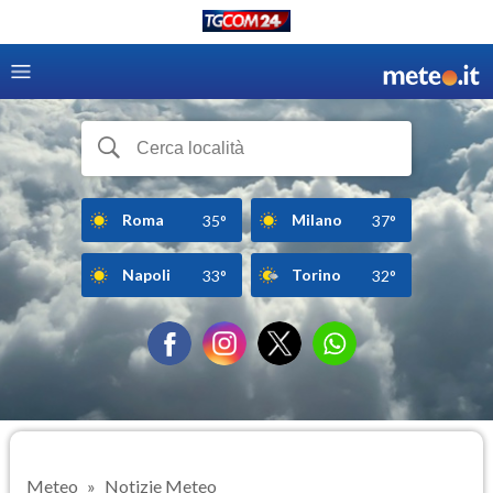
Roma
Milano
35°
37°
Napoli
Torino
33°
32°
Meteo
Notizie Meteo