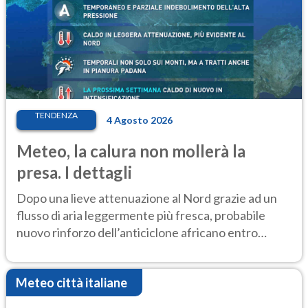
TENDENZA
4 Agosto 2026
Meteo, la calura non mollerà la
presa. I dettagli
Dopo una lieve attenuazione al Nord grazie ad un
flusso di aria leggermente più fresca, probabile
nuovo rinforzo dell’anticiclone africano entro
Ferragosto
Meteo città italiane