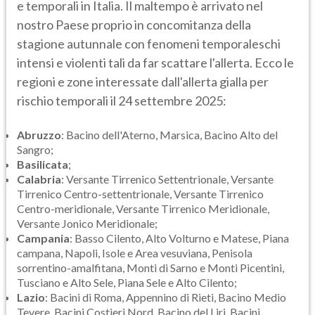
e temporali in Italia. Il maltempo è arrivato nel
nostro Paese proprio in concomitanza della
stagione autunnale con fenomeni temporaleschi
intensi e violenti tali da far scattare l'allerta. Ecco le
regioni e zone interessate dall'allerta gialla per
rischio temporali il 24 settembre 2025:
Abruzzo
: Bacino dell'Aterno, Marsica, Bacino Alto del
Sangro;
Basilicata
;
Calabria
: Versante Tirrenico Settentrionale, Versante
Tirrenico Centro-settentrionale, Versante Tirrenico
Centro-meridionale, Versante Tirrenico Meridionale,
Versante Jonico Meridionale;
Campania
: Basso Cilento, Alto Volturno e Matese, Piana
campana, Napoli, Isole e Area vesuviana, Penisola
sorrentino-amalfitana, Monti di Sarno e Monti Picentini,
Tusciano e Alto Sele, Piana Sele e Alto Cilento;
Lazio
: Bacini di Roma, Appennino di Rieti, Bacino Medio
Tevere, Bacini Costieri Nord, Bacino del Liri, Bacini