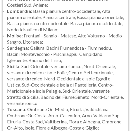
Costieri Sud, Aniene;
Lombardia
: Bassa pianura centro-occidentale, Alta
pianura orientale, Pianura centrale, Bassa pianura orientale,
Bassa pianura centro-orientale, Bassa pianura occidentale,
Nodo Idraulico di Milano;
Molise
: Frentani - Sannio - Matese, Alto Volturno - Medio
Sangro, Litoranea;
Sardegna
: Gallura, Bacini Flumendosa - Flumineddu,
Bacini Montevecchio - Pischilappiu, Campidano,
Iglesiente, Bacino del Tirso;
Sicilia
: Sud-Orientale, versante ionico, Nord-Orientale,
versante tirrenico e isole Eolie, Centro-Settentrionale,
versante tirrenico, Nord-Occidentale e isole Egadi e
Ustica, Sud-Occidentale e isola di Pantelleria, Centro-
Meridionale e isole Pelagie, Sud-Orientale, versante
Stretto di Sicilia, Bacino del Fiume Simeto, Nord-Orientale,
versante ionico;
Toscana
: Ombrone Gr-Medio, Etruria, Valdichiana,
Ombrone Gr-Costa, Arno-Casentino, Arno-Valdarno Sup.,
Etruria-Costa Sud, Valtiberina, Fiora e Albegna, Ombrone
Gr-Alto, Isole, Fiora e Albegna-Costa e Giglio;