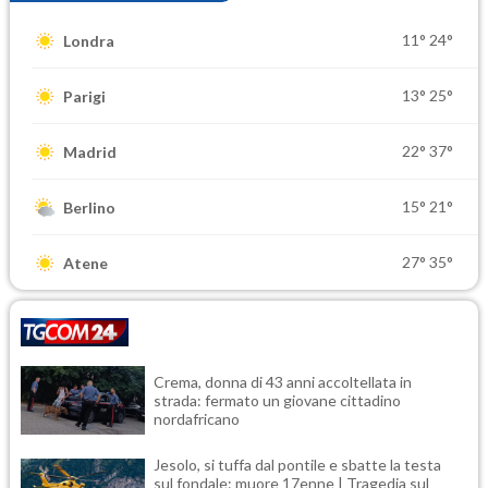
11°
24°
Londra
13°
25°
Parigi
22°
37°
Madrid
15°
21°
Berlino
27°
35°
Atene
Crema, donna di 43 anni accoltellata in
strada: fermato un giovane cittadino
nordafricano
Jesolo, si tuffa dal pontile e sbatte la testa
sul fondale: muore 17enne | Tragedia sul