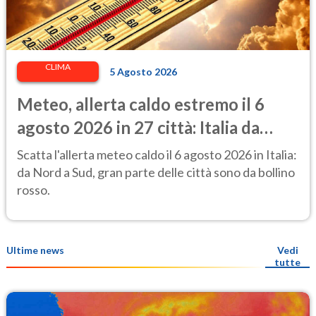
CLIMA
5 Agosto 2026
Meteo, allerta caldo estremo il 6
agosto 2026 in 27 città: Italia da
bollino rosso
Scatta l'allerta meteo caldo il 6 agosto 2026 in Italia:
da Nord a Sud, gran parte delle città sono da bollino
rosso.
Ultime news
Vedi
tutte