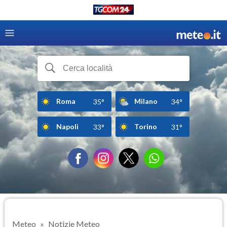
Roma
Milano
35°
34°
Napoli
Torino
33°
31°
Meteo
Notizie Meteo