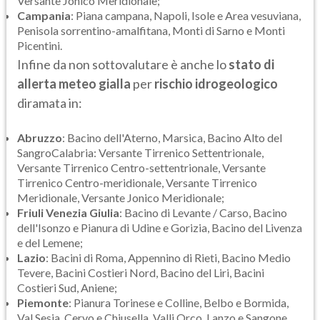
Versante Jonico Meridionale;
Campania
: Piana campana, Napoli, Isole e Area vesuviana,
Penisola sorrentino-amalfitana, Monti di Sarno e Monti
Picentini.
Infine da non sottovalutare è anche lo
stato di
allerta meteo gialla
per
rischio idrogeologico
diramata in:
Abruzzo
: Bacino dell'Aterno, Marsica, Bacino Alto del
SangroCalabria: Versante Tirrenico Settentrionale,
Versante Tirrenico Centro-settentrionale, Versante
Tirrenico Centro-meridionale, Versante Tirrenico
Meridionale, Versante Jonico Meridionale;
Friuli Venezia Giulia
: Bacino di Levante / Carso, Bacino
dell'Isonzo e Pianura di Udine e Gorizia, Bacino del Livenza
e del Lemene;
Lazio
: Bacini di Roma, Appennino di Rieti, Bacino Medio
Tevere, Bacini Costieri Nord, Bacino del Liri, Bacini
Costieri Sud, Aniene;
Piemonte
: Pianura Torinese e Colline, Belbo e Bormida,
Val Sesia, Cervo e Chiusella, Valli Orco, Lanzo e Sangone,