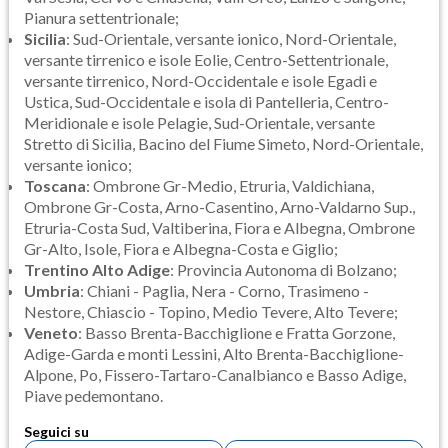
Pianura settentrionale;
Sicilia
: Sud-Orientale, versante ionico, Nord-Orientale,
versante tirrenico e isole Eolie, Centro-Settentrionale,
versante tirrenico, Nord-Occidentale e isole Egadi e
Ustica, Sud-Occidentale e isola di Pantelleria, Centro-
Meridionale e isole Pelagie, Sud-Orientale, versante
Stretto di Sicilia, Bacino del Fiume Simeto, Nord-Orientale,
versante ionico;
Toscana
: Ombrone Gr-Medio, Etruria, Valdichiana,
Ombrone Gr-Costa, Arno-Casentino, Arno-Valdarno Sup.,
Etruria-Costa Sud, Valtiberina, Fiora e Albegna, Ombrone
Gr-Alto, Isole, Fiora e Albegna-Costa e Giglio;
Trentino Alto Adige
: Provincia Autonoma di Bolzano;
Umbria
: Chiani - Paglia, Nera - Corno, Trasimeno -
Nestore, Chiascio - Topino, Medio Tevere, Alto Tevere;
Veneto
: Basso Brenta-Bacchiglione e Fratta Gorzone,
Adige-Garda e monti Lessini, Alto Brenta-Bacchiglione-
Alpone, Po, Fissero-Tartaro-Canalbianco e Basso Adige,
Piave pedemontano.
Seguici su