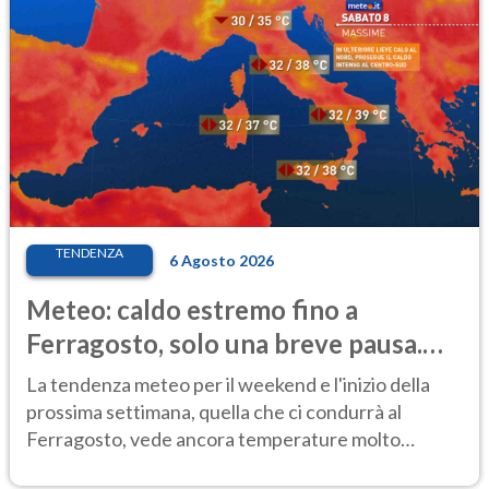
TENDENZA
6 Agosto 2026
Meteo: caldo estremo fino a
Ferragosto, solo una breve pausa.
Ecco dove
La tendenza meteo per il weekend e l'inizio della
prossima settimana, quella che ci condurrà al
Ferragosto, vede ancora temperature molto
elevate