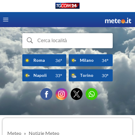
Roma
Milano
36°
34°
Napoli
Torino
33°
30°
Meteo
Notizie Meteo