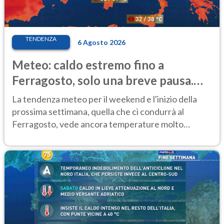
TENDENZA
6 Agosto 2026
Meteo: caldo estremo fino a
Ferragosto, solo una breve pausa.
Ecco dove
La tendenza meteo per il weekend e l'inizio della
prossima settimana, quella che ci condurrà al
Ferragosto, vede ancora temperature molto
elevate