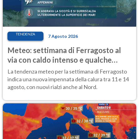
TENDENZA
7 Agosto 2026
Meteo: settimana di Ferragosto al
via con caldo intenso e qualche
temporale
La tendenza meteo per la settimana di Ferragosto
indica una nuova impennata della calura tra 11 e 14
agosto, con nuovi rialzi anche al Nord.