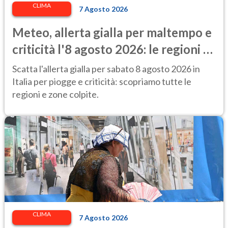
CLIMA
7 Agosto 2026
Meteo, allerta gialla per maltempo e
criticità l'8 agosto 2026: le regioni a
rischio
Scatta l'allerta gialla per sabato 8 agosto 2026 in
Italia per piogge e criticità: scopriamo tutte le
regioni e zone colpite.
CLIMA
7 Agosto 2026