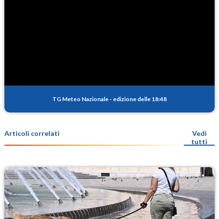
TG Meteo Nazionale
-
edizione delle 18:48
Articoli correlati
Vedi
tutti