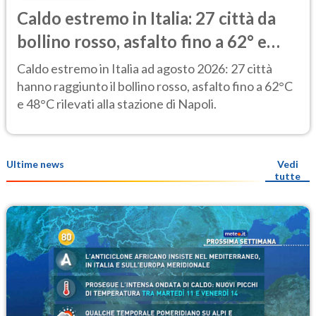
Caldo estremo in Italia: 27 città da
bollino rosso, asfalto fino a 62° e
punte di 48° alla stazione di Napoli
Caldo estremo in Italia ad agosto 2026: 27 città
hanno raggiunto il bollino rosso, asfalto fino a 62°C
e 48°C rilevati alla stazione di Napoli.
Ultime news
Vedi
tutte