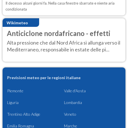
Il decesso alcuni giorni fa. Nella casa finestre sbarrate e niente aria
condizionata
Wikimeteo
Anticiclone nordafricano - effetti
Alta pressione che dal Nord Africa si allunga verso il
Mediterraneo, responsabile in estate delle pi...
Previsioni meteo per le regioni italiane
Piemonte
Valle d'Aosta
Liguria
Lombardia
Trentino Alto Adige
Veneto
Emilia Romagna
Marche