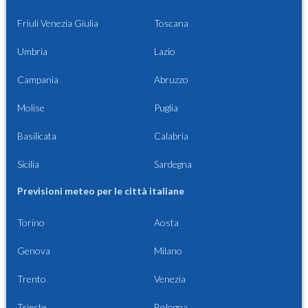
Friuli Venezia Giulia
Toscana
Umbria
Lazio
Campania
Abruzzo
Molise
Puglia
Basilicata
Calabria
Sicilia
Sardegna
Previsioni meteo per le città italiane
Torino
Aosta
Genova
Milano
Trento
Venezia
Trieste
Bologna