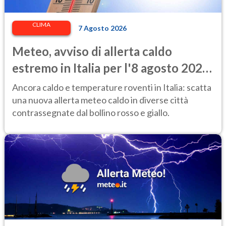
CLIMA
7 Agosto 2026
Meteo, avviso di allerta caldo
estremo in Italia per l'8 agosto 2026:
le città a rischio per il Ministero della
Ancora caldo e temperature roventi in Italia: scatta
Salute
una nuova allerta meteo caldo in diverse città
contrassegnate dal bollino rosso e giallo.