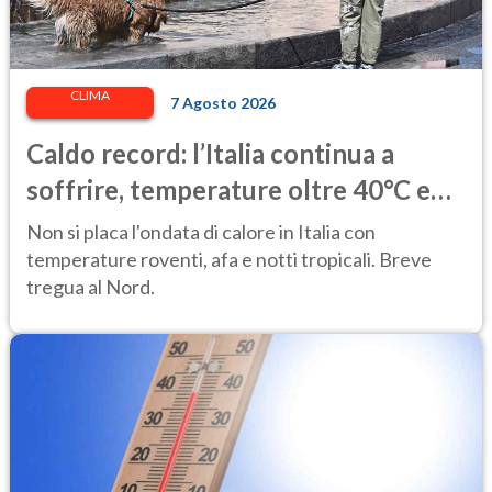
CLIMA
7 Agosto 2026
Caldo record: l’Italia continua a
soffrire, temperature oltre 40°C e
afa per altri 10 giorni
Non si placa l'ondata di calore in Italia con
temperature roventi, afa e notti tropicali. Breve
tregua al Nord.