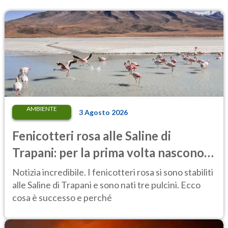
AMBIENTE
3 Agosto 2026
Fenicotteri rosa alle Saline di
Trapani: per la prima volta nascono
tre pulcini nella riserva
Notizia incredibile. I fenicotteri rosa si sono stabiliti
alle Saline di Trapani e sono nati tre pulcini. Ecco
cosa è successo e perché