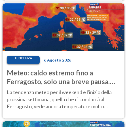
TENDENZA
6 Agosto 2026
Meteo: caldo estremo fino a
Ferragosto, solo una breve pausa.
Ecco dove
La tendenza meteo per il weekend e l'inizio della
prossima settimana, quella che ci condurrà al
Ferragosto, vede ancora temperature molto
elevate