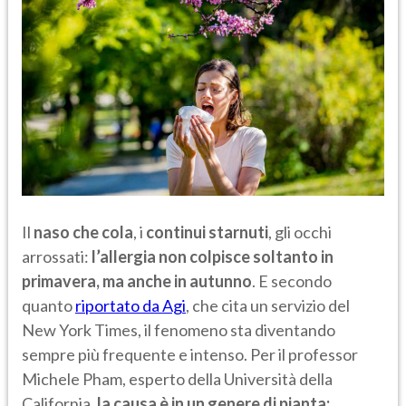
Il
naso che cola
, i
continui starnuti
, gli occhi
arrossati:
l’allergia non colpisce soltanto in
primavera, ma anche in autunno
. E secondo
quanto
riportato da Agi
, che cita un servizio del
New York Times, il fenomeno sta diventando
sempre più frequente e intenso. Per il professor
Michele Pham, esperto della Università della
California,
la causa è in un genere di pianta: