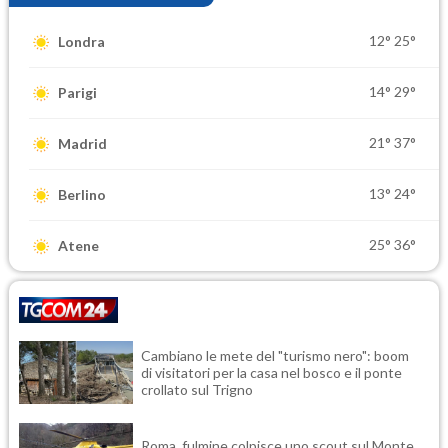
12°
25°
Londra
14°
29°
Parigi
21°
37°
Madrid
13°
24°
Berlino
25°
36°
Atene
Cambiano le mete del "turismo nero": boom
di visitatori per la casa nel bosco e il ponte
crollato sul Trigno
Roma, fulmine colpisce uno scout sul Monte