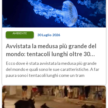
AMBIENTE
30 Luglio 2026
Avvistata la medusa più grande del
mondo: tentacoli lunghi oltre 30
metri, più di un tram cittadino
Ecco dove è stata avvistata la medusa più grande
del mondo e quali sono le sue caratteristiche. A far
paura sono i tentacoli lunghi come un tram