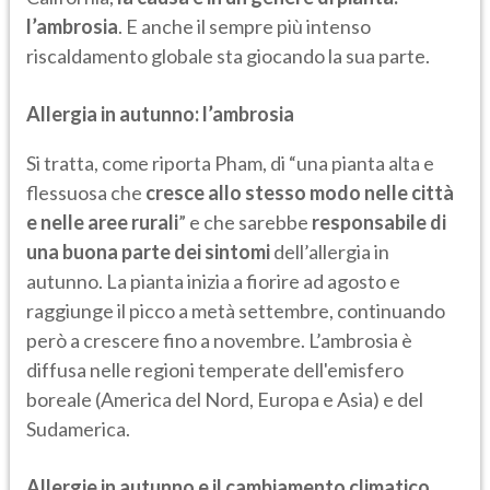
l’ambrosia
. E anche il sempre più intenso
riscaldamento globale sta giocando la sua parte.
Allergia in autunno: l’ambrosia
Si tratta, come riporta Pham, di “una pianta alta e
flessuosa che
cresce allo stesso modo nelle città
e nelle aree rurali
” e che sarebbe
responsabile di
una buona parte dei sintomi
dell’allergia in
autunno. La pianta inizia a fiorire ad agosto e
raggiunge il picco a metà settembre, continuando
però a crescere fino a novembre. L’ambrosia è
diffusa nelle regioni temperate dell'emisfero
boreale (America del Nord, Europa e Asia) e del
Sudamerica.
Allergie in autunno e il cambiamento climatico