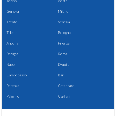
Torino
Aosta
Genova
Milano
Trento
Venezia
Trieste
Bologna
Ancona
Firenze
Perugia
Roma
Napoli
L'Aquila
Campobasso
Bari
Potenza
Catanzaro
Palermo
Cagliari