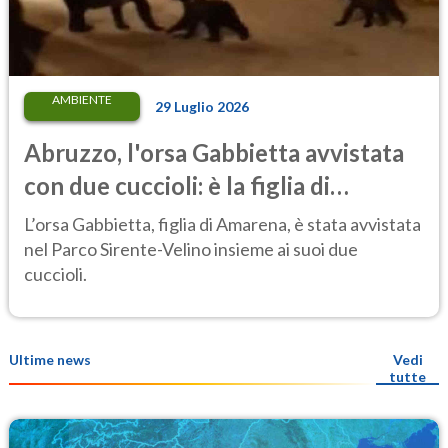
AMBIENTE
29 Luglio 2026
Abruzzo, l'orsa Gabbietta avvistata
con due cuccioli: è la figlia di
Amarena
L’orsa Gabbietta, figlia di Amarena, è stata avvistata
nel Parco Sirente-Velino insieme ai suoi due
cuccioli.
Ultime news
Vedi
tutte