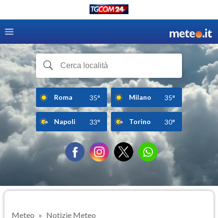
Roma
Milano
35°
35°
Napoli
Torino
33°
30°
Meteo
Notizie Meteo