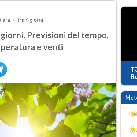
alara
tra 4 giorni
giorni. Previsioni del tempo,
mperatura e venti
T
Re
Mete