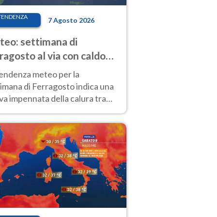
TENDENZA
7 Agosto 2026
eo: settimana di
ragosto al via con caldo
enso e qualche temporale
tendenza meteo per la
imana di Ferragosto indica una
a impennata della calura tra
 14 agosto, con nuovi rialzi
he al Nord.