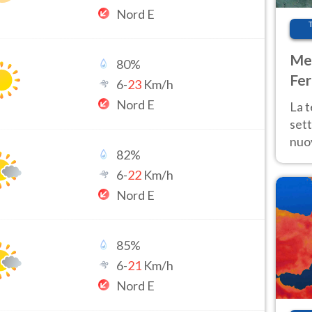
Nord E
Met
80
%
Fer
6
-
23
Km/h
int
Nord E
La 
sett
nuov
82
%
11 e
6
-
22
Km/h
anc
Nord E
85
%
6
-
21
Km/h
Nord E