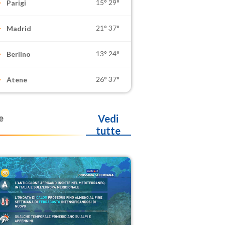
15°
29°
Parigi
21°
37°
Madrid
13°
24°
Berlino
26°
37°
Atene
e
Vedi
tutte