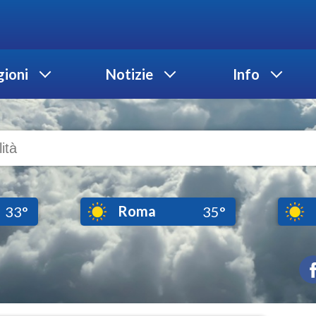
ioni
Notizie
Info
Roma
33°
35°