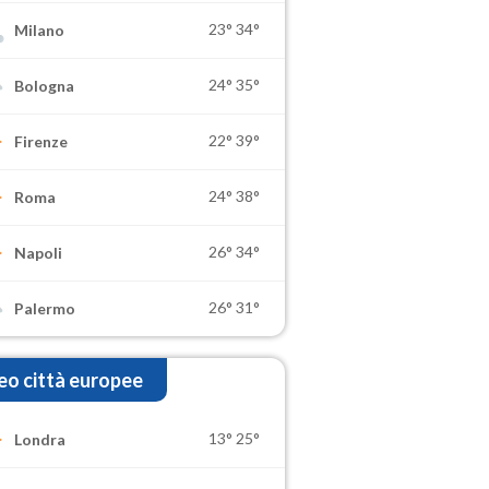
23°
34°
Milano
24°
35°
Bologna
22°
39°
Firenze
24°
38°
Roma
26°
34°
Napoli
26°
31°
Palermo
o città europee
13°
25°
Londra