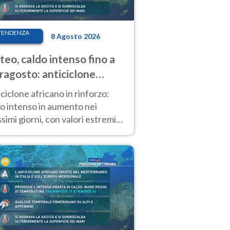
TENDENZA
8 Agosto 2026
eo, caldo intenso fino a
ragosto: anticiclone
icano ancora
ciclone africano in rinforzo:
tagonista
o intenso in aumento nei
simi giorni, con valori estremi
so Ferragosto su gran parte
alia