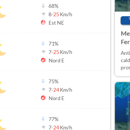
68
%
8
-
25
Km/h
Est NE
Met
Fer
71
%
afr
7
-
25
Km/h
Anti
pro
cald
Nord E
pros
ver
75
%
d’It
7
-
24
Km/h
Nord E
77
%
7
-
24
Km/h