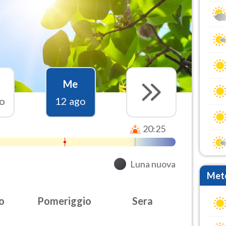
Me
o
12 ago
20:25
Luna nuova
Mete
o
Pomeriggio
Sera