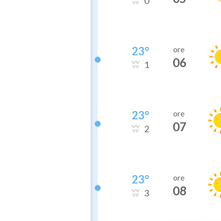
0
23
°
ore
06
1
23
°
ore
07
2
23
°
ore
08
3