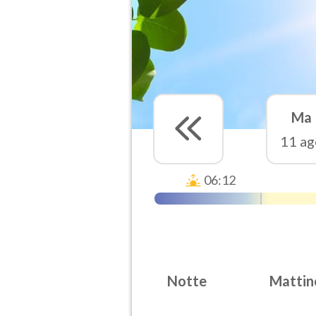
Ma
11 ag
06:12
Notte
Mattin