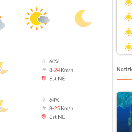
60
%
Notizi
8
-
24
Km/h
Est NE
64
%
8
-
25
Km/h
Est NE