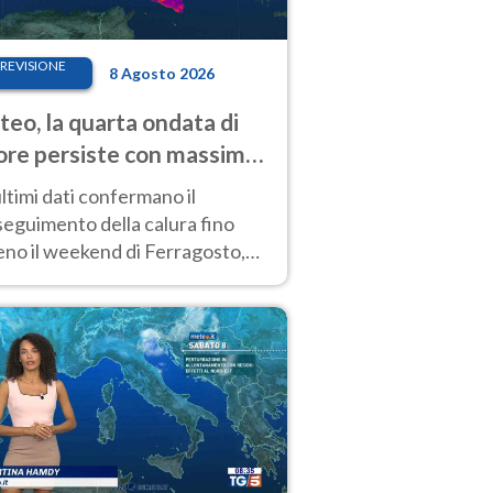
REVISIONE
8 Agosto 2026
eo, la quarta ondata di
ore persiste con massime
pre molto elevate
ultimi dati confermano il
eguimento della calura fino
eno il weekend di Ferragosto,
 tendenza a una nuova
nsificazione prossima
timana