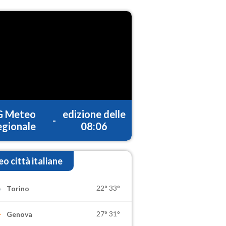
G Meteo
edizione delle
-
gionale
08:06
o città italiane
22°
33°
Torino
27°
31°
Genova