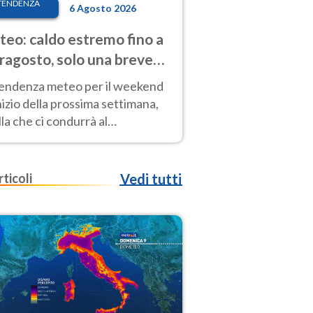
TENDENZA
6 Agosto 2026
eo: caldo estremo fino a
ragosto, solo una breve
sa. Ecco dove
tendenza meteo per il weekend
inizio della prossima settimana,
la che ci condurrà al
ragosto, vede ancora
perature molto elevate
rticoli
Vedi tutti