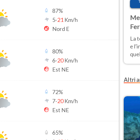
87
%
Met
5
-
21
Km/h
Fer
Nord E
pau
La 
e l'
80
%
quel
6
-
20
Km/h
Fer
Est NE
tem
Altri a
72
%
7
-
20
Km/h
Est NE
65
%