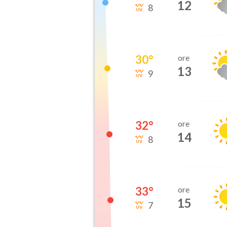
12
8
30
°
ore
13
9
32
°
ore
14
8
33
°
ore
15
7