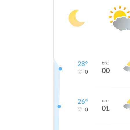
28
°
ore
00
0
26
°
ore
01
0