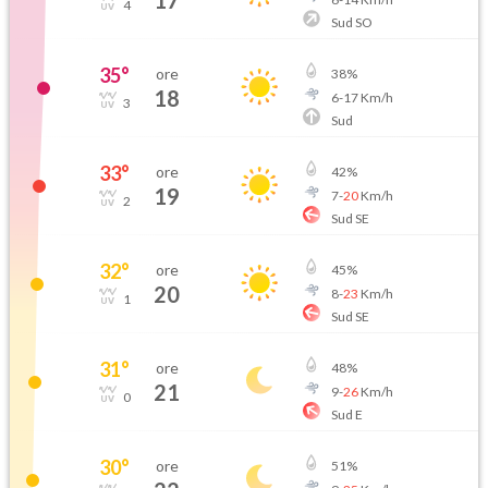
17
4
Sud SO
35
°
ore
38
%
18
6
-
17
Km/h
3
Sud
33
°
ore
42
%
19
7
-
20
Km/h
2
Sud SE
32
°
ore
45
%
20
8
-
23
Km/h
1
Sud SE
31
°
ore
48
%
21
9
-
26
Km/h
0
Sud E
30
°
ore
51
%