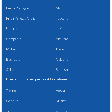
Emilia Romagna
Marche
Friuli Venezia Giulia
Toscana
Umbria
Lazio
Campania
Abruzzo
Molise
Puglia
Basilicata
Calabria
Sicilia
Sardegna
Previsioni meteo per le città italiane
Torino
Aosta
Genova
Milano
Trento
Venezia