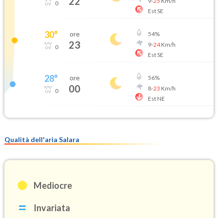
22
9
-
25
Km/h
0
Est SE
30
°
ore
54
%
23
9
-
24
Km/h
0
Est SE
28
°
ore
56
%
00
8
-
23
Km/h
0
Est NE
Qualità dell'aria Salara
Mediocre
Invariata