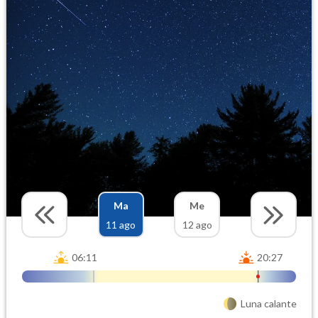
Ma
Me
11 ago
12 ago
06:11
20:27
Luna calante