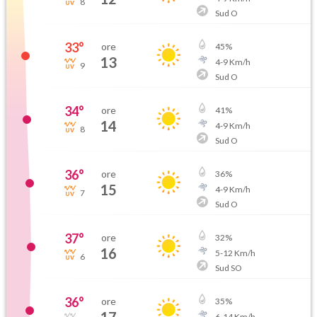
8
Sud O
33
°
ore
45
%
13
4
-
9
Km/h
9
Sud O
34
°
ore
41
%
14
4
-
9
Km/h
8
Sud O
36
°
ore
36
%
15
4
-
9
Km/h
7
Sud O
37
°
ore
32
%
16
5
-
12
Km/h
6
Sud SO
36
°
ore
35
%
6
-
14
Km/h