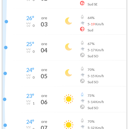
Sud SE
26
°
ore
64
%
03
5
-
19
Km/h
0
Sud
25
°
ore
67
%
04
5
-
17
Km/h
0
Sud SO
24
°
ore
70
%
05
5
-
15
Km/h
0
Sud SO
23
°
ore
73
%
06
5
-
14
Km/h
1
Sud SO
24
°
ore
70
%
07
5
-
12
Km/h