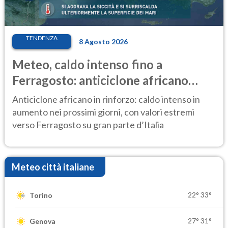
TENDENZA
8 Agosto 2026
Meteo, caldo intenso fino a
Ferragosto: anticiclone africano
ancora protagonista
Anticiclone africano in rinforzo: caldo intenso in
aumento nei prossimi giorni, con valori estremi
verso Ferragosto su gran parte d’Italia
Meteo città italiane
22°
33°
Torino
27°
31°
Genova