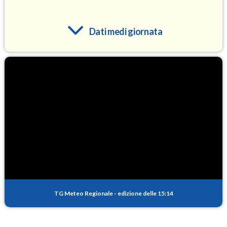
Dati medi giornata
O3
96.2
(Ozono)
NO2
6.9
(Diossido di azoto)
SO2
0.6
(Anidride solforosa)
PM10
18.1
(Materia particolata)
TG Meteo Regionale
-
edizione delle 15:14
PM25
11.1
(Materia particolata)