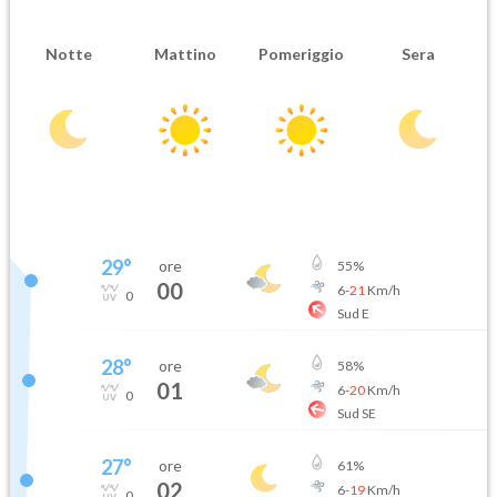
Notte
Mattino
Pomeriggio
Sera
29
°
ore
55
%
00
6
-
21
Km/h
0
Sud E
28
°
ore
58
%
01
6
-
20
Km/h
0
Sud SE
27
°
ore
61
%
02
6
-
19
Km/h
0