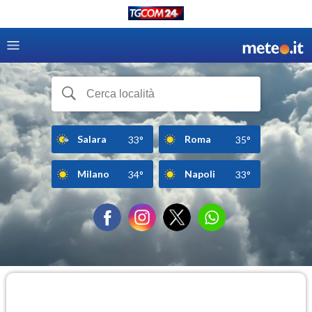
Salara
Roma
33°
35°
Milano
Napoli
34°
33°