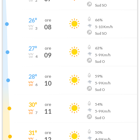
2
Sud SO
26
°
ore
66
%
08
5
-
10
Km/h
3
Sud SO
27
°
ore
63
%
09
5
-
9
Km/h
4
Sud O
28
°
ore
59
%
10
5
-
9
Km/h
6
Sud O
30
°
ore
54
%
11
5
-
9
Km/h
7
Sud O
31
°
ore
50
%
12
4
-
9
Km/h