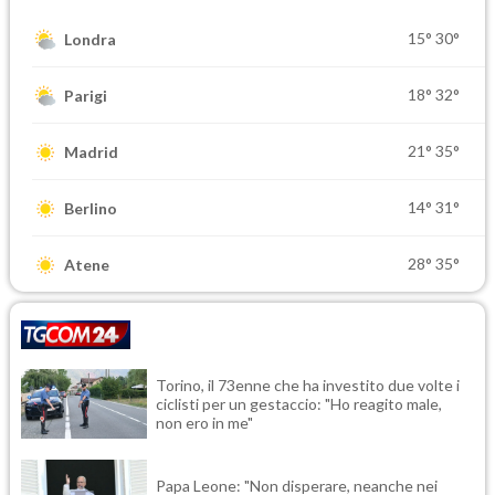
15°
30°
Londra
18°
32°
Parigi
21°
35°
Madrid
14°
31°
Berlino
28°
35°
Atene
Torino, il 73enne che ha investito due volte i
ciclisti per un gestaccio: "Ho reagito male,
non ero in me"
Papa Leone: "Non disperare, neanche nei