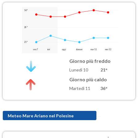
36°
28°
21°
ven 7
ieri
oggi
domani
mar 11
mer 12
Giorno più freddo
Lunedì 10
21°
Giorno più caldo
Martedì 11
36°
Meteo Mare Ariano nel Polesine