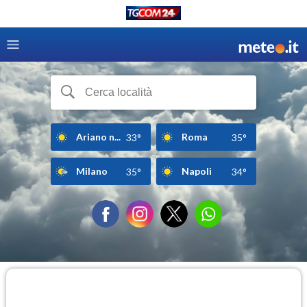
Ariano n...
Roma
33°
35°
Milano
Napoli
35°
34°