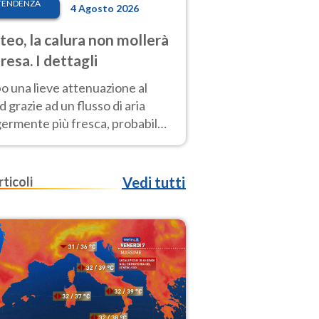
TENDENZA
4 Agosto 2026
eo, la calura non mollerà
presa. I dettagli
o una lieve attenuazione al
 grazie ad un flusso di aria
germente più fresca, probabile
o rinforzo dell’anticiclone
icano entro Ferragosto
rticoli
Vedi tutti