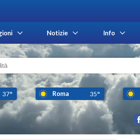
ioni
Notizie
Info
Roma
37°
35°