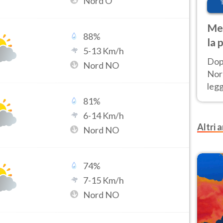
Nord O
Met
88
%
la 
5
-
13
Km/h
Dop
Nord NO
Nord
leg
nuov
81
%
afr
6
-
14
Km/h
Altri a
Nord NO
74
%
7
-
15
Km/h
Nord NO