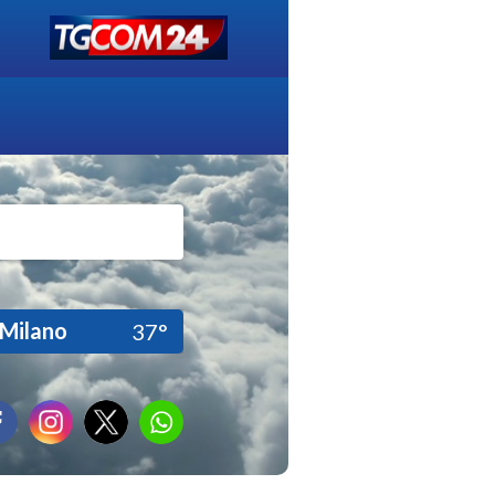
Milano
37°