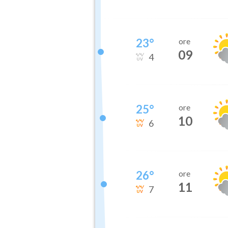
23
°
ore
09
4
25
°
ore
10
6
26
°
ore
11
7