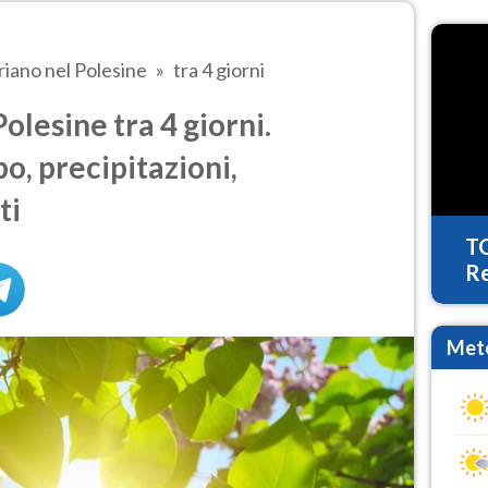
riano nel Polesine
tra 4 giorni
lesine tra 4 giorni.
o, precipitazioni,
ti
T
Re
Mete