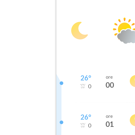
26
°
ore
00
0
26
°
ore
01
0