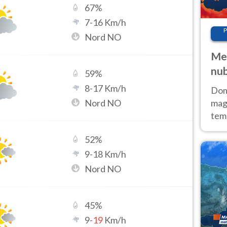
67
%
7
-
16
Km/h
P
Nord NO
Met
nub
59
%
Sud
8
-
17
Km/h
Doma
Nord NO
magg
temp
sem
52
%
prev
9
-
18
Km/h
Nord NO
45
%
9
-
19
Km/h