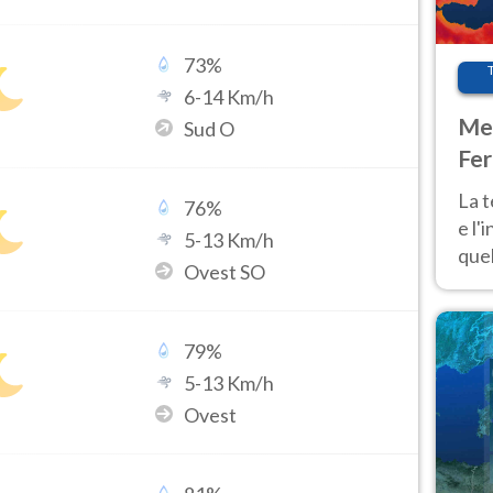
73
%
6
-
14
Km/h
Met
Sud O
Fer
pau
La 
76
%
e l'
5
-
13
Km/h
quel
Ovest SO
Fer
tem
79
%
5
-
13
Km/h
Ovest