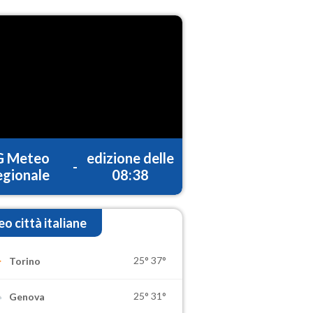
G Meteo
edizione delle
-
gionale
08:38
o città italiane
25°
37°
Torino
25°
31°
Genova