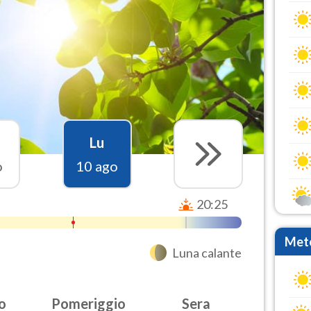
Lu
o
10 ago
20:25
Mete
Luna calante
o
Pomeriggio
Sera