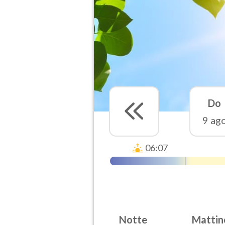
Do
9 ag
06:07
Notte
Mattin