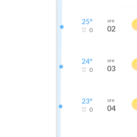
25
°
ore
02
0
24
°
ore
03
0
23
°
ore
04
0