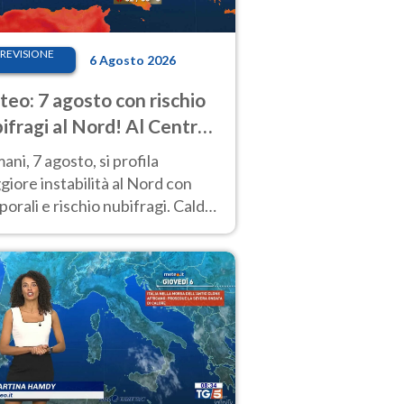
REVISIONE
6 Agosto 2026
eo: 7 agosto con rischio
ifragi al Nord! Al Centro-
 caldo estremo
ni, 7 agosto, si profila
iore instabilità al Nord con
orali e rischio nubifragi. Caldo
pre estremo al Centro-Sud. Le
isioni.