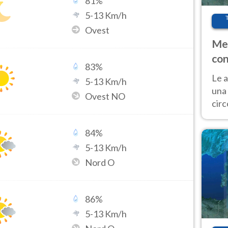
81
%
5
-
13
Km/h
Ovest
Met
con
83
%
Le a
5
-
13
Km/h
una 
Ovest NO
cir
del 
gior
84
%
Fer
5
-
13
Km/h
Nord O
86
%
5
-
13
Km/h