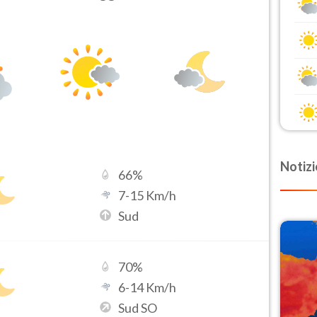
Notizi
66
%
7
-
15
Km/h
Sud
70
%
6
-
14
Km/h
Sud SO