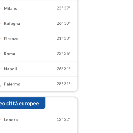
23°
37°
Milano
26°
38°
Bologna
21°
38°
Firenze
23°
36°
Roma
26°
34°
Napoli
28°
31°
Palermo
o città europee
12°
22°
Londra