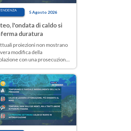
TENDENZA
5 Agosto 2026
eo, l'ondata di caldo si
ferma duratura
ttuali proiezioni non mostrano
vera modifica della
colazione con una prosecuzione
caldo fuori scala per molti
ni, compresa la settimana di
ragosto