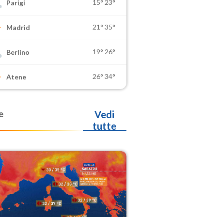
15°
23°
Parigi
21°
35°
Madrid
19°
26°
Berlino
26°
34°
Atene
e
Vedi
tutte