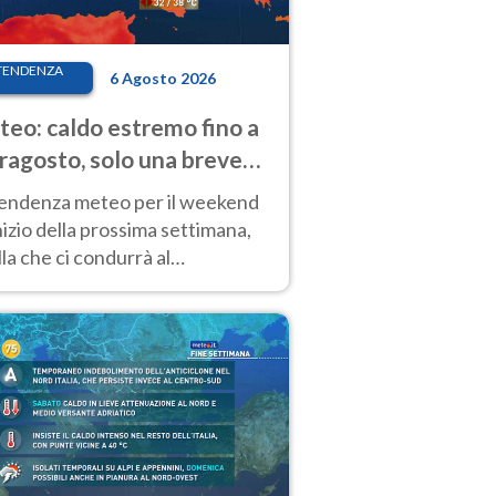
TENDENZA
6 Agosto 2026
eo: caldo estremo fino a
ragosto, solo una breve
sa. Ecco dove
tendenza meteo per il weekend
inizio della prossima settimana,
la che ci condurrà al
ragosto, vede ancora
perature molto elevate