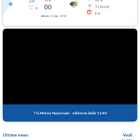
26
°
00
31
Km/h
0
Est
debole
(
1.2mm
-
42
%)
TG Meteo Nazionale
-
edizione delle 11:40
Ultime news
Vedi