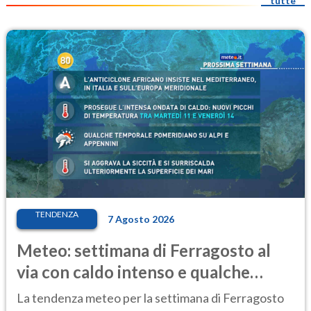
tutte
TENDENZA
7 Agosto 2026
Meteo: settimana di Ferragosto al
via con caldo intenso e qualche
temporale
La tendenza meteo per la settimana di Ferragosto