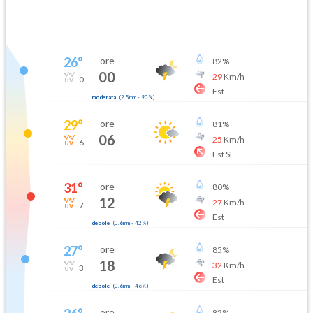
26
°
ore
82
%
00
29
Km/h
0
Est
moderata
(
2.5mm
-
90
%)
29
°
ore
81
%
06
25
Km/h
6
Est SE
31
°
ore
80
%
12
27
Km/h
7
Est
debole
(
0.6mm
-
42
%)
27
°
ore
85
%
18
32
Km/h
3
Est
debole
(
0.6mm
-
46
%)
ore
82
%