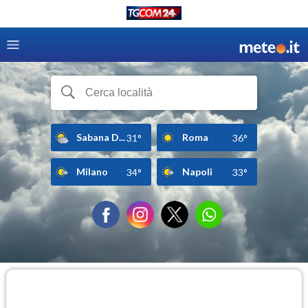
Sabana D...
Roma
31°
36°
Milano
Napoli
34°
33°