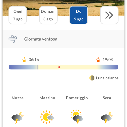
Oggi
Domani
Do
7 ago
8 ago
9 ago
Giornata ventosa
06:16
19:08
Luna calante
Notte
Mattino
Pomeriggio
Sera