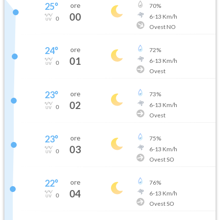
25
°
ore
70
%
00
6
-
13
Km/h
0
Ovest NO
24
°
ore
72
%
01
6
-
13
Km/h
0
Ovest
23
°
ore
73
%
02
6
-
13
Km/h
0
Ovest
23
°
ore
75
%
03
6
-
13
Km/h
0
Ovest SO
22
°
ore
76
%
04
6
-
13
Km/h
0
Ovest SO