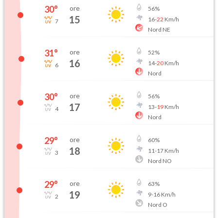
30
°
ore
56
%
15
16
-
22
Km/h
7
Nord NE
31
°
ore
52
%
16
14
-
20
Km/h
6
Nord
30
°
ore
56
%
17
13
-
19
Km/h
4
Nord
29
°
ore
60
%
18
11
-
17
Km/h
3
Nord NO
29
°
ore
63
%
19
9
-
16
Km/h
2
Nord O