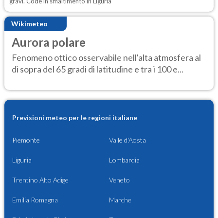
gravi. Code in smaltimento in Liguria
Wikimeteo
Aurora polare
Fenomeno ottico osservabile nell'alta atmosfera al
di sopra del 65 gradi di latitudine e tra i 100 e...
Previsioni meteo per le regioni italiane
Piemonte
Valle d'Aosta
Liguria
Lombardia
Trentino Alto Adige
Veneto
Emilia Romagna
Marche