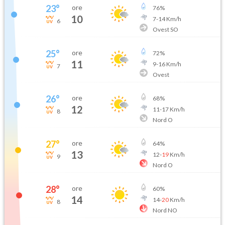
23
°
ore
76
%
10
7
-
14
Km/h
6
Ovest SO
25
°
ore
72
%
11
9
-
16
Km/h
7
Ovest
26
°
ore
68
%
12
11
-
17
Km/h
8
Nord O
27
°
ore
64
%
13
12
-
19
Km/h
9
Nord O
28
°
ore
60
%
14
14
-
20
Km/h
8
Nord NO