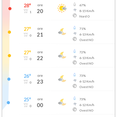
28
°
ore
67
%
20
8
-
15
Km/h
1
Nord O
27
°
ore
71
%
21
6
-
13
Km/h
0
Ovest NO
27
°
ore
72
%
22
6
-
13
Km/h
0
Ovest NO
26
°
ore
73
%
23
6
-
12
Km/h
0
Ovest NO
25
°
ore
73
%
00
6
-
12
Km/h
0
Ovest NO