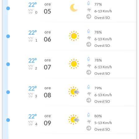
22
°
ore
77
%
05
6
-
13
Km/h
0
Ovest SO
22
°
ore
78
%
06
6
-
13
Km/h
1
Ovest SO
22
°
ore
78
%
07
6
-
13
Km/h
2
Ovest SO
22
°
ore
79
%
08
6
-
13
Km/h
3
Ovest SO
22
°
ore
80
%
09
5
-
13
Km/h
4
Ovest SO