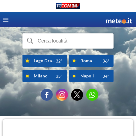
Lago Dra...
Roma
32°
36°
Milano
Napoli
35°
34°