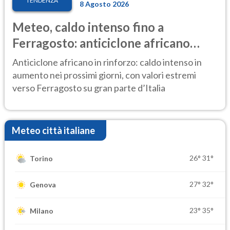
TENDENZA
8 Agosto 2026
Meteo, caldo intenso fino a
Ferragosto: anticiclone africano
ancora protagonista
Anticiclone africano in rinforzo: caldo intenso in
aumento nei prossimi giorni, con valori estremi
verso Ferragosto su gran parte d’Italia
Meteo città italiane
26°
31°
Torino
27°
32°
Genova
23°
35°
Milano