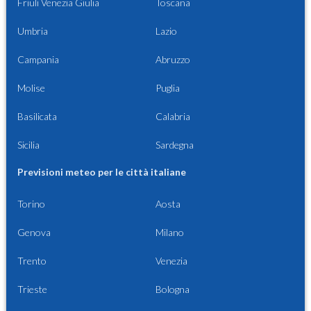
Friuli Venezia Giulia
Toscana
Umbria
Lazio
Campania
Abruzzo
Molise
Puglia
Basilicata
Calabria
Sicilia
Sardegna
Previsioni meteo per le città italiane
Torino
Aosta
Genova
Milano
Trento
Venezia
Trieste
Bologna