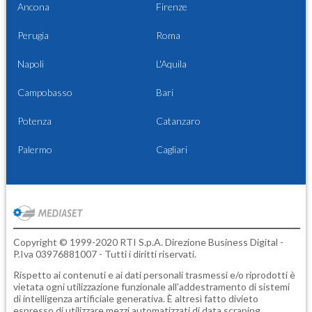
Ancona
Firenze
Perugia
Roma
Napoli
L'Aquila
Campobasso
Bari
Potenza
Catanzaro
Palermo
Cagliari
Copyright © 1999-2020 RTI S.p.A. Direzione Business Digital -
P.Iva 03976881007 - Tutti i diritti riservati.
Rispetto ai contenuti e ai dati personali trasmessi e/o riprodotti è
vietata ogni utilizzazione funzionale all'addestramento di sistemi
di intelligenza artificiale generativa. È altresì fatto divieto
espresso di utilizzare mezzi automatizzati di data scraping.