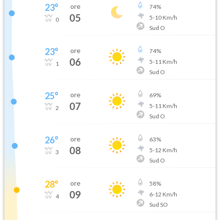
23
°
ore
74
%
05
5
-
10
Km/h
0
Sud O
23
°
ore
74
%
06
5
-
11
Km/h
1
Sud O
25
°
ore
69
%
07
5
-
11
Km/h
2
Sud O
26
°
ore
63
%
08
5
-
12
Km/h
3
Sud O
28
°
ore
58
%
09
6
-
12
Km/h
4
Sud SO