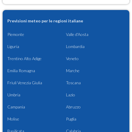
Previsioni meteo per le regioni italiane
Piemonte
Valle d'Aosta
Liguria
Lombardia
Trentino Alto Adige
Veneto
Emilia Romagna
Marche
Friuli Venezia Giulia
Toscana
Umbria
Lazio
Campania
Abruzzo
Molise
Puglia
Basilicata
Calabria