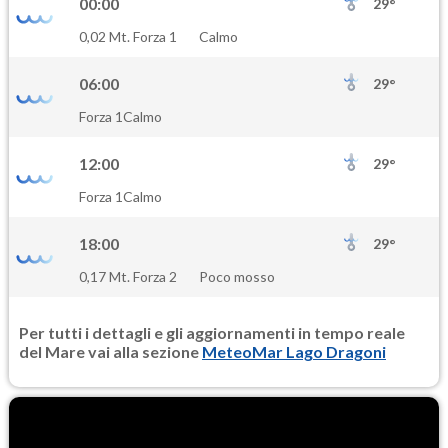
00:00
29°
SO2
0,02 Mt. Forza 1
Calmo
0.3
(Anidride solforosa)
06:00
29°
PM10
Forza 1
Calmo
16.0
(Materia particolata)
12:00
29°
PM25
Forza 1
Calmo
9.7
(Materia particolata)
18:00
29°
0,17 Mt. Forza 2
Poco mosso
Per tutti i dettagli e gli aggiornamenti in tempo reale
del Mare vai alla sezione
MeteoMar Lago Dragoni