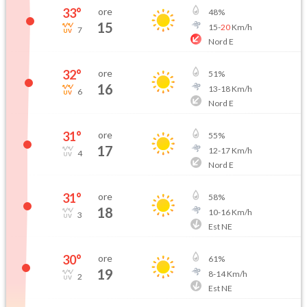
33
°
ore
48
%
15
15
-
20
Km/h
7
Nord E
32
°
ore
51
%
16
13
-
18
Km/h
6
Nord E
31
°
ore
55
%
17
12
-
17
Km/h
4
Nord E
31
°
ore
58
%
18
10
-
16
Km/h
3
Est NE
30
°
ore
61
%
19
8
-
14
Km/h
2
Est NE