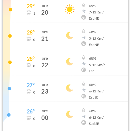
29
°
ore
65
%
20
7
-
13
Km/h
1
Est NE
28
°
ore
68
%
21
5
-
12
Km/h
0
Est NE
28
°
ore
68
%
22
5
-
12
Km/h
0
Est
27
°
ore
68
%
23
6
-
12
Km/h
0
Est SE
26
°
ore
68
%
00
6
-
12
Km/h
0
Sud SE