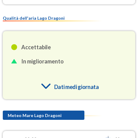
Qualità dell'aria Lago Dragoni
Accettabile
In miglioramento
Dati medi giornata
O3
95.5
(Ozono)
Meteo Mare Lago Dragoni
NO2
2.4
(Diossido di azoto)