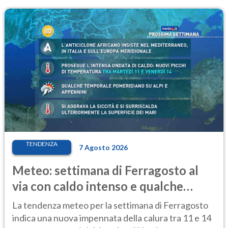
TENDENZA
7 Agosto 2026
Meteo: settimana di Ferragosto al
via con caldo intenso e qualche
temporale
La tendenza meteo per la settimana di Ferragosto
indica una nuova impennata della calura tra 11 e 14