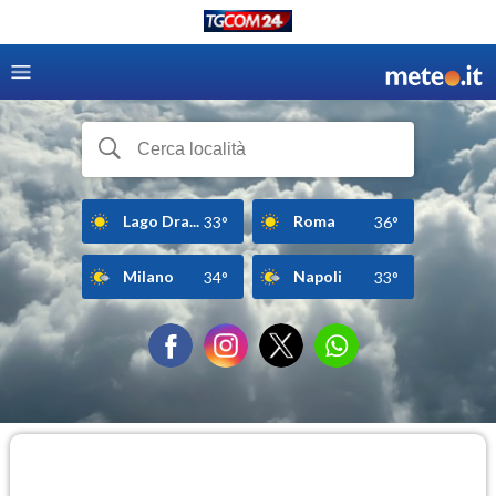
Lago Dra...
Roma
33°
36°
Milano
Napoli
34°
33°