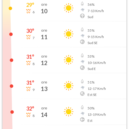
29
°
ore
56
%
10
7
-
13
Km/h
6
Sud
30
°
ore
55
%
11
9
-
15
Km/h
7
Sud SE
31
°
ore
53
%
12
10
-
16
Km/h
8
Sud E
31
°
ore
51
%
13
12
-
17
Km/h
9
Est SE
32
°
ore
50
%
14
13
-
19
Km/h
8
Est