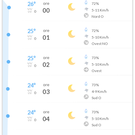
26
°
ore
72
%
00
5
-
11
Km/h
0
Nord O
25
°
ore
72
%
01
5
-
10
Km/h
0
Ovest NO
25
°
ore
73
%
02
5
-
10
Km/h
0
Ovest
24
°
ore
73
%
03
4
-
9
Km/h
0
Sud O
24
°
ore
73
%
04
5
-
10
Km/h
0
Sud O