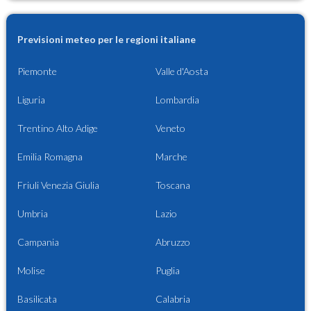
Previsioni meteo per le regioni italiane
Piemonte
Valle d'Aosta
Liguria
Lombardia
Trentino Alto Adige
Veneto
Emilia Romagna
Marche
Friuli Venezia Giulia
Toscana
Umbria
Lazio
Campania
Abruzzo
Molise
Puglia
Basilicata
Calabria