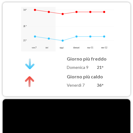
36°
28°
21°
ven 7
ieri
oggi
domani
mar 11
mer 12
Giorno più freddo
Domenica 9
21°
Giorno più caldo
Venerdì 7
36°