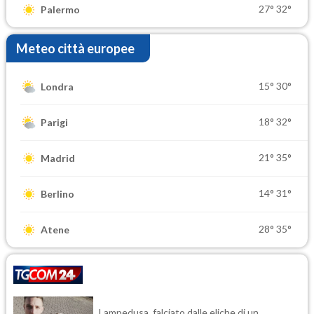
27°
32°
Palermo
Meteo città europee
15°
30°
Londra
18°
32°
Parigi
21°
35°
Madrid
14°
31°
Berlino
28°
35°
Atene
Lampedusa, falciato dalle eliche di un