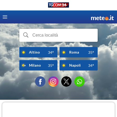
Altino
Roma
34°
35°
Milano
Napoli
35°
34°