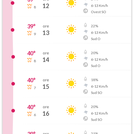
12
6
-
13
Km/h
8
Ovest SO
39
°
ore
22
%
13
6
-
13
Km/h
9
Sud O
40
°
ore
20
%
14
6
-
12
Km/h
8
Sud O
40
°
ore
18
%
15
6
-
12
Km/h
7
Sud SO
40
°
ore
20
%
16
6
-
12
Km/h
6
Sud SO
ore
21
%