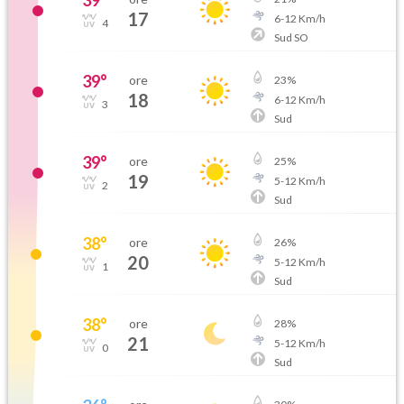
39
°
17
6
-
12
Km/h
4
Sud SO
39
°
ore
23
%
18
6
-
12
Km/h
3
Sud
39
°
ore
25
%
19
5
-
12
Km/h
2
Sud
38
°
ore
26
%
20
5
-
12
Km/h
1
Sud
38
°
ore
28
%
21
5
-
12
Km/h
0
Sud