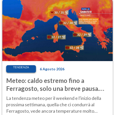
TENDENZA
6 Agosto 2026
Meteo: caldo estremo fino a
Ferragosto, solo una breve pausa.
Ecco dove
La tendenza meteo per il weekend e l'inizio della
prossima settimana, quella che ci condurrà al
Ferragosto, vede ancora temperature molto