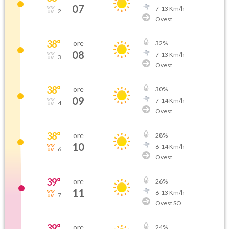
07
7
-
13
Km/h
2
Ovest
38
°
ore
32
%
08
7
-
13
Km/h
3
Ovest
38
°
ore
30
%
09
7
-
14
Km/h
4
Ovest
38
°
ore
28
%
10
6
-
14
Km/h
6
Ovest
39
°
ore
26
%
11
6
-
13
Km/h
7
Ovest SO
39
°
ore
24
%