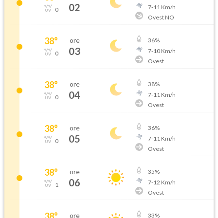
02
7
-
11
Km/h
0
Ovest NO
38
°
ore
36
%
03
7
-
10
Km/h
0
Ovest
38
°
ore
38
%
04
7
-
11
Km/h
0
Ovest
38
°
ore
36
%
05
7
-
11
Km/h
0
Ovest
38
°
ore
35
%
06
7
-
12
Km/h
1
Ovest
38
°
ore
33
%