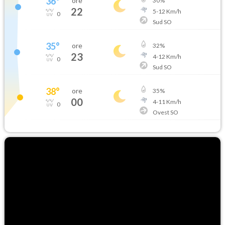
36
°
ore
30
%
22
5
-
12
Km/h
0
Sud SO
35
°
ore
32
%
23
4
-
12
Km/h
0
Sud SO
38
°
ore
35
%
00
4
-
11
Km/h
0
Ovest SO