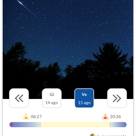
Gi
Ve
14 ago
15 ago
06:27
20:36