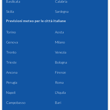
Basilicata
Calabria
Sicilia
Sardegna
Previsioni meteo per le città italiane
Torino
Aosta
Genova
Milano
Trento
Venezia
Trieste
Bologna
Ancona
Firenze
Perugia
Roma
Napoli
L'Aquila
Campobasso
Bari