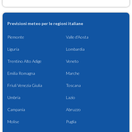
Previsioni meteo per le regioni italiane
Piemonte
Valle d'Aosta
Liguria
Lombardia
Trentino Alto Adige
Veneto
Emilia Romagna
Marche
Friuli Venezia Giulia
Toscana
Umbria
Lazio
Campania
Abruzzo
Molise
Puglia