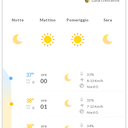
Luna crescente
Notte
Mattino
Pomeriggio
Sera
37
°
ore
31
%
00
8
-
13
Km/h
0
Nord O
38
°
ore
32
%
01
7
-
12
Km/h
0
Nord O
38
°
ore
34
%