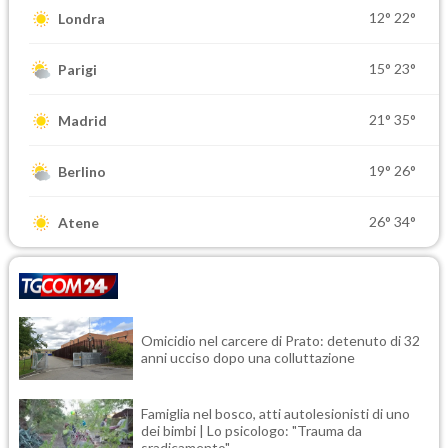
12°
22°
Londra
15°
23°
Parigi
21°
35°
Madrid
19°
26°
Berlino
26°
34°
Atene
Omicidio nel carcere di Prato: detenuto di 32
anni ucciso dopo una colluttazione
Famiglia nel bosco, atti autolesionisti di uno
dei bimbi | Lo psicologo: "Trauma da
sradicamento"