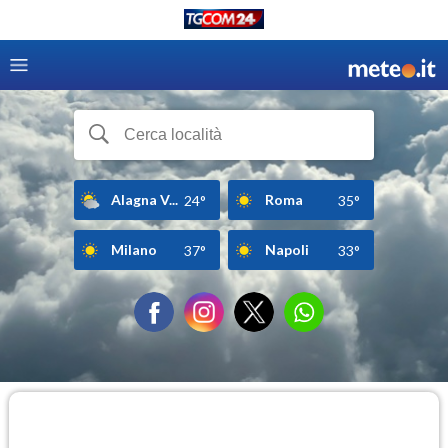
Alagna V...
Roma
24°
35°
Milano
Napoli
37°
33°