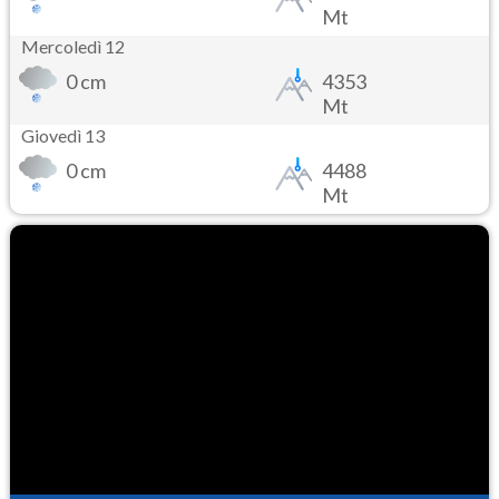
Mt
Mercoledì 12
0 cm
4353
Mt
Giovedì 13
0 cm
4488
Mt