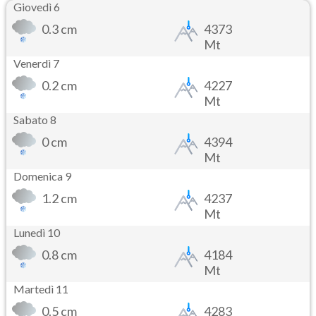
Giovedì 6
0.3 cm
4373
Mt
Venerdì 7
0.2 cm
4227
Mt
Sabato 8
0 cm
4394
Mt
Domenica 9
1.2 cm
4237
Mt
Lunedì 10
0.8 cm
4184
Mt
Martedì 11
0.5 cm
4283