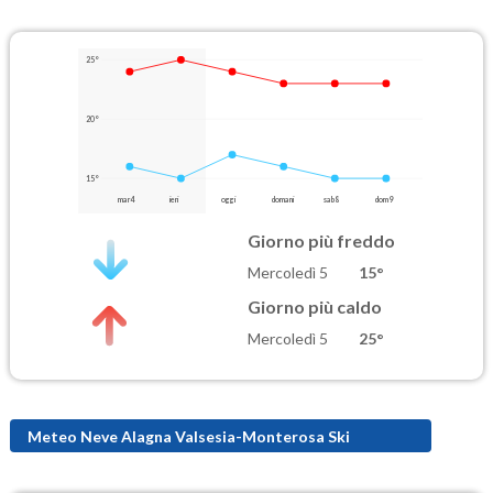
25°
20°
15°
mar 4
ieri
oggi
domani
sab 8
dom 9
Giorno più freddo
Mercoledì 5
15°
Giorno più caldo
Mercoledì 5
25°
Meteo Neve Alagna Valsesia-Monterosa Ski