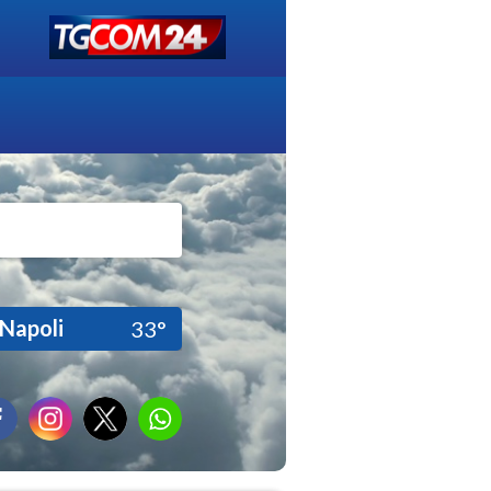
Napoli
33°