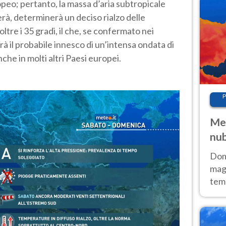
peo; pertanto, la massa d’aria subtropicale
à, determinerà un deciso rialzo delle
tre i 35 gradi, il che, se confermato nei
à il probabile innesco di un’intensa ondata di
nche in molti altri Paesi europei.
P
Met
nub
Sud
Doma
magg
temp
sem
prev