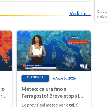
Oltre 
Vedi tutti
minist
PREVISIONE
6 Agosto 2026
io
Meteo: calura fino a
tro-
Ferragosto! Breve stop al
Nord tra 7 e 9 agosto
Le previsioni meteo per oggi, 6