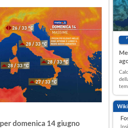
P
Met
ago
ai 
Cal
dell
temp
inte
tre
Wik
Fo
 per domenica 14 giugno
Ins