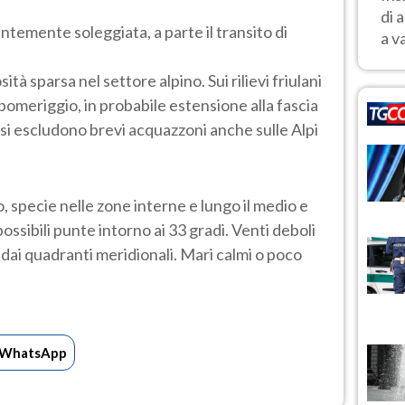
di 
ntemente soleggiata, a parte il transito di
a v
tà sparsa nel settore alpino. Sui rilievi friulani
el pomeriggio, in probabile estensione alla fascia
i escludono brevi acquazzoni anche sulle Alpi
zo, specie nelle zone interne e lungo il medio e
ssibili punte intorno ai 33 gradi. Venti deboli
i dai quadranti meridionali. Mari calmi o poco
WhatsApp