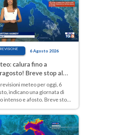
REVISIONE
6 Agosto 2026
eo: calura fino a
ragosto! Breve stop al
d tra 7 e 9 agosto
revisioni meteo per oggi, 6
to, indicano una giornata di
o intenso e afosto. Breve stop
Anticiclone solo sulle regioni del
d.