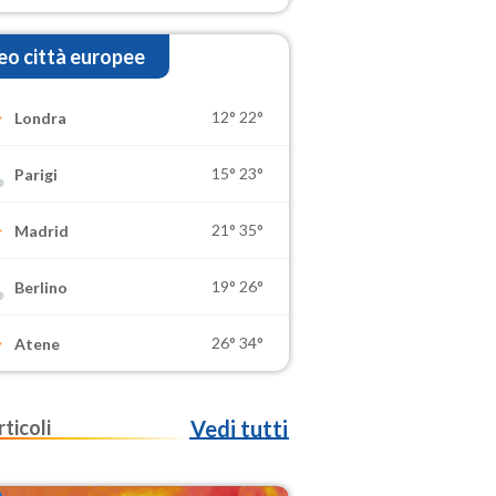
o città europee
12°
22°
Londra
15°
23°
Parigi
21°
35°
Madrid
19°
26°
Berlino
26°
34°
Atene
rticoli
Vedi tutti