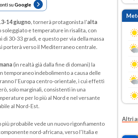
fonti su
Google
Mete
13-14 giugno
, tornerà protagonista l’
alta
soleggiato e temperature in risalita, con
chi di 30-33 gradi, e questo per via della massa
si porterà verso il Mediterraneo centrale.
timana
(in realtà già dalla fine di domani) la
 un temporaneo indebolimento a causa delle
ranno l’Europa centro-orientale, i cui effetti
rò, solo marginali, consistenti in una
perature per lo più al Nord e nel versante
abile al Nord-Est.
Altri a
o più probabile vede un nuovo rigonfiamento
componente nord-africana, verso l’Italia e