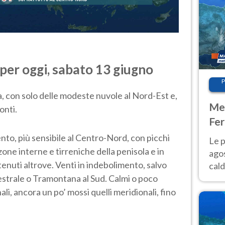
per oggi, sabato 13 giugno
P
a, con solo delle modeste nuvole al Nord-Est e,
Met
onti.
Fer
Nor
to, più sensibile al Centro-Nord, con picchi
Le p
zone interne e tirreniche della penisola e in
agos
tenuti altrove. Venti in indebolimento, salvo
cald
strale o Tramontana al Sud. Calmi o poco
all'
Nor
li, ancora un po’ mossi quelli meridionali, fino