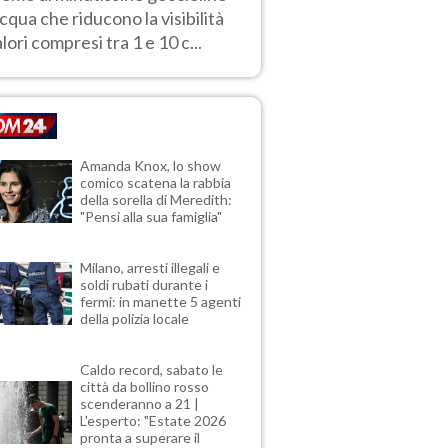
acqua che riducono la visibilità
alori compresi tra 1 e 10 c...
Amanda Knox, lo show
comico scatena la rabbia
della sorella di Meredith:
"Pensi alla sua famiglia"
Milano, arresti illegali e
soldi rubati durante i
fermi: in manette 5 agenti
della polizia locale
Caldo record, sabato le
città da bollino rosso
scenderanno a 21 |
L'esperto: "Estate 2026
pronta a superare il