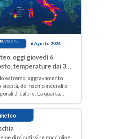
REVISIONE
6 Agosto 2026
eo, oggi giovedì 6
sto, temperature dai 33
40 gradi
do estremo, aggravamento
a siccità, del rischio incendi e
orali di calore. La quarta
nsa ondata di calore non dà
gua e durerà fino Ferragosto
imeteo
schia
ieme di minutissine goccioline