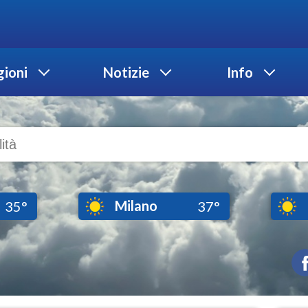
ioni
Notizie
Info
Milano
35°
37°