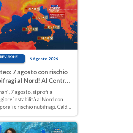
REVISIONE
6 Agosto 2026
eo: 7 agosto con rischio
ifragi al Nord! Al Centro-
 caldo estremo
ni, 7 agosto, si profila
iore instabilità al Nord con
orali e rischio nubifragi. Caldo
pre estremo al Centro-Sud. Le
isioni.