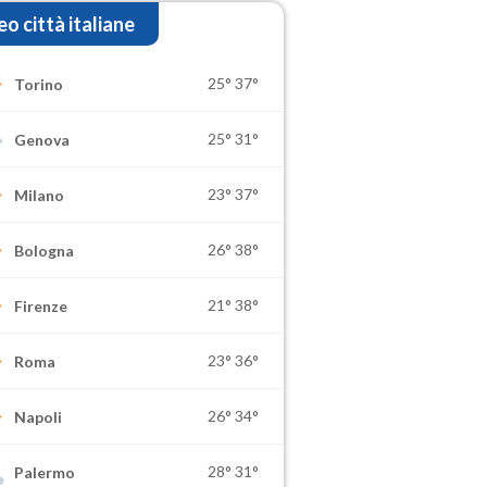
o città italiane
25°
37°
Torino
25°
31°
Genova
23°
37°
Milano
26°
38°
Bologna
21°
38°
Firenze
23°
36°
Roma
26°
34°
Napoli
28°
31°
Palermo