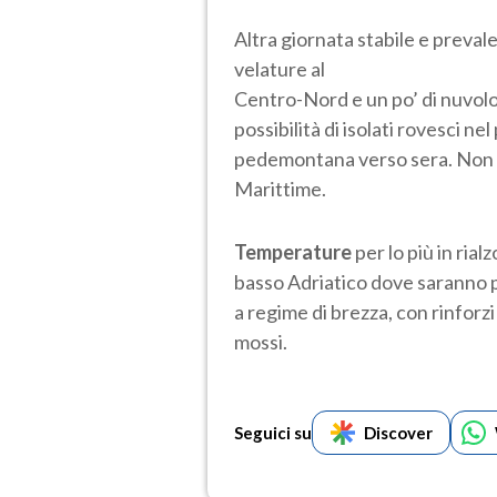
Altra giornata stabile e prevale
velature al
Centro-Nord e un po’ di nuvolosi
possibilità di isolati rovesci n
pedemontana verso sera. Non s
Marittime.
Temperature
per lo più in rial
basso Adriatico dove saranno po
a regime di brezza, con rinforz
mossi.
Seguici su
Discover