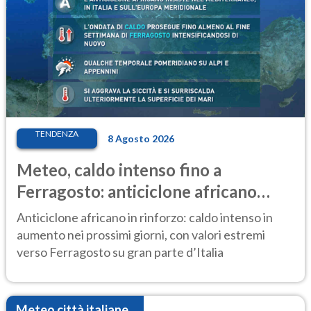
TENDENZA
8 Agosto 2026
Meteo, caldo intenso fino a
Ferragosto: anticiclone africano
ancora protagonista
Anticiclone africano in rinforzo: caldo intenso in
aumento nei prossimi giorni, con valori estremi
verso Ferragosto su gran parte d’Italia
Meteo città italiane