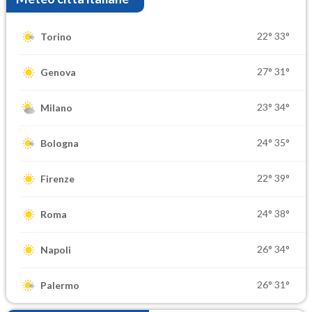
22°
33°
Torino
27°
31°
Genova
23°
34°
Milano
24°
35°
Bologna
22°
39°
Firenze
24°
38°
Roma
26°
34°
Napoli
26°
31°
Palermo