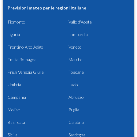
Previsioni meteo per le regioni italiane
Piemonte
Valle d'Aosta
Liguria
Lombardia
Trentino Alto Adige
Veneto
Emilia Romagna
Marche
Friuli Venezia Giulia
Toscana
Umbria
Lazio
Campania
Abruzzo
Molise
Puglia
Basilicata
Calabria
Sicilia
Sardegna