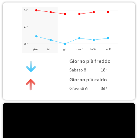
36°
27°
18°
gio 6
ieri
oggi
domani
lun 10
mar 11
Giorno più freddo
Sabato 8
18°
Giorno più caldo
Giovedì 6
36°