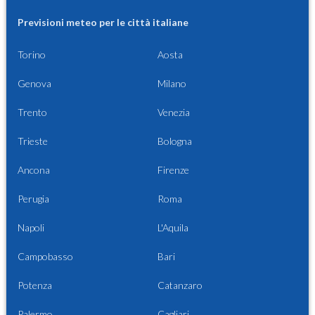
Previsioni meteo per le città italiane
Torino
Aosta
Genova
Milano
Trento
Venezia
Trieste
Bologna
Ancona
Firenze
Perugia
Roma
Napoli
L'Aquila
Campobasso
Bari
Potenza
Catanzaro
Palermo
Cagliari