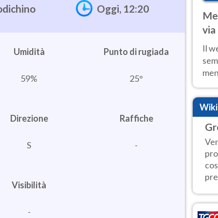
odichino
Oggi, 12:20
Met
via
cal
Il w
Umidità
sem
ment
59%
25°
fino
calo
Wik
Direzione
Raffiche
Gr
Ven
S
-
pro
cos
pre
Visibilità
-