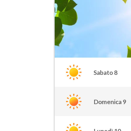
Sabato 8
Domenica 9
Lunedì 10