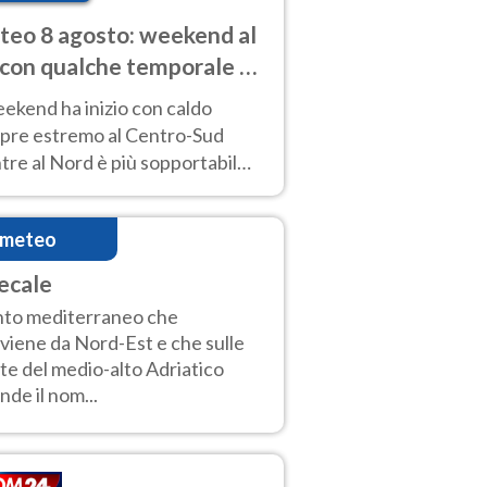
eo 8 agosto: weekend al
 con qualche temporale e
do estremo al Centro-Sud
eekend ha inizio con caldo
pre estremo al Centro-Sud
re al Nord è più sopportabile
 a domenica 9. Temporali di
re sui rilievi.
imeteo
ecale
to mediterraneo che
viene da Nord-Est e che sulle
te del medio-alto Adriatico
nde il nom...