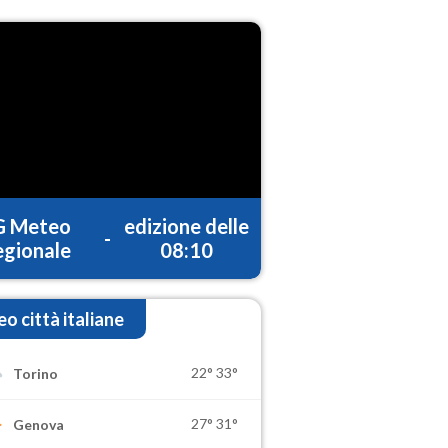
G Meteo
edizione delle
-
gionale
08:10
o città italiane
22°
33°
Torino
27°
31°
Genova