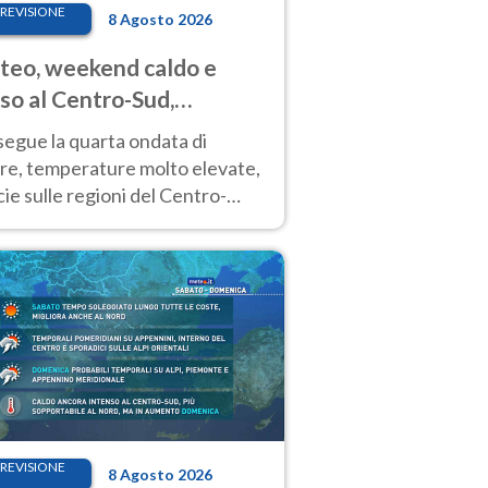
REVISIONE
8 Agosto 2026
eo, weekend caldo e
so al Centro-Sud,
porali sui rilievi
segue la quarta ondata di
ore, temperature molto elevate,
ie sulle regioni del Centro-
 Nuovi temporali di calore sulle
e montuose
REVISIONE
8 Agosto 2026