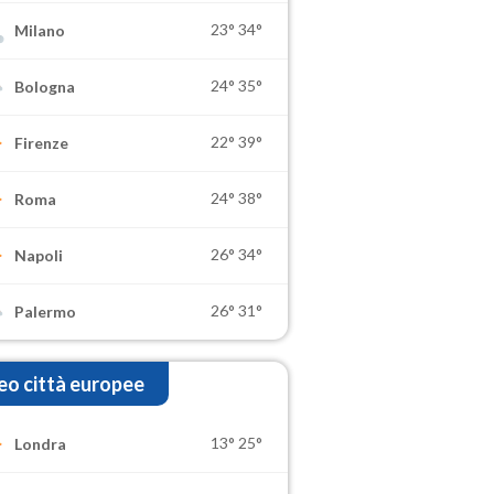
23°
34°
Milano
24°
35°
Bologna
22°
39°
Firenze
24°
38°
Roma
26°
34°
Napoli
26°
31°
Palermo
o città europee
13°
25°
Londra