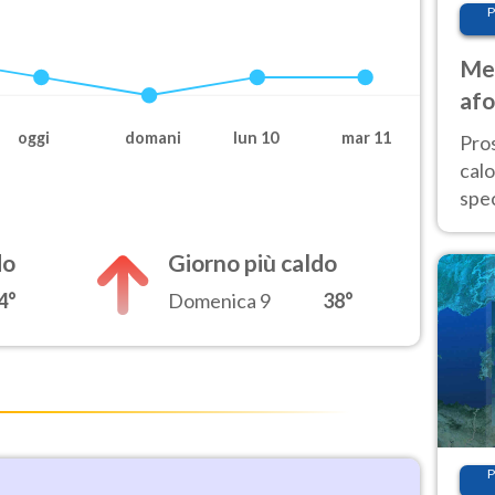
P
Met
afo
tem
oggi
domani
lun 10
mar 11
Pro
cal
spec
Sud.
are
do
Giorno più caldo
4°
Domenica 9
38°
P