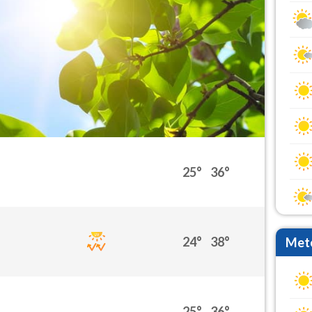
25°
36°
24°
38°
Mete
25°
36°