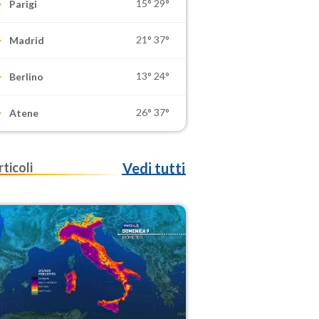
15°
29°
Parigi
21°
37°
Madrid
13°
24°
Berlino
26°
37°
Atene
rticoli
Vedi tutti