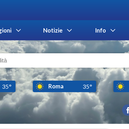
ioni
Notizie
Info
Roma
35°
35°