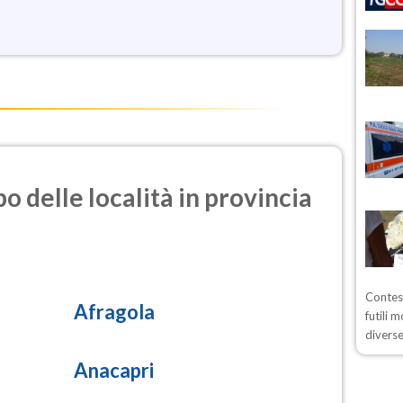
o delle località in provincia
Contest
Afragola
futili 
divers
Anacapri