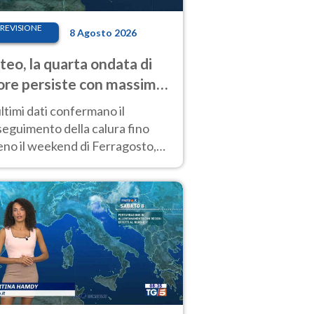
REVISIONE
8 Agosto 2026
eo, la quarta ondata di
ore persiste con massime
pre molto elevate
ultimi dati confermano il
eguimento della calura fino
eno il weekend di Ferragosto,
 tendenza a una nuova
nsificazione prossima
timana