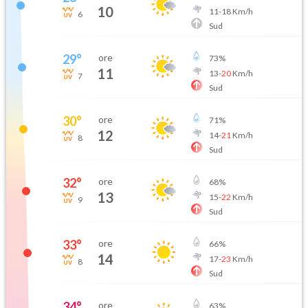
10
11
-
18
Km/h
6
Sud
29
°
ore
73
%
11
13
-
20
Km/h
7
Sud
30
°
ore
71
%
12
14
-
21
Km/h
8
Sud
32
°
ore
68
%
13
15
-
22
Km/h
9
Sud
33
°
ore
66
%
14
17
-
23
Km/h
8
Sud
34
°
ore
63
%