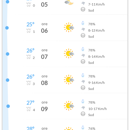
05
7
-
11
Km/h
0
Sud
25
°
ore
78
%
06
8
-
13
Km/h
1
Sud
26
°
ore
78
%
07
8
-
14
Km/h
2
Sud
26
°
ore
78
%
08
9
-
16
Km/h
3
Sud
27
°
ore
78
%
09
10
-
17
Km/h
4
Sud
28
°
ore
76
%