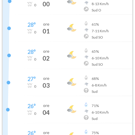
00
8
-
13
Km/h
0
Sud O
28
°
ore
61
%
01
7
-
11
Km/h
0
Sud SO
28
°
ore
65
%
02
6
-
10
Km/h
0
Sud SO
27
°
ore
68
%
03
6
-
8
Km/h
0
Sud
26
°
ore
71
%
04
6
-
10
Km/h
0
Sud
26
°
ore
75
%