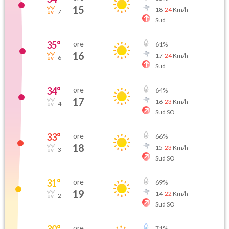
15
18
-
24
Km/h
7
Sud
35
°
ore
61
%
16
17
-
24
Km/h
6
Sud
34
°
ore
64
%
17
16
-
23
Km/h
4
Sud SO
33
°
ore
66
%
18
15
-
23
Km/h
3
Sud SO
31
°
ore
69
%
19
14
-
22
Km/h
2
Sud SO
30
°
ore
71
%