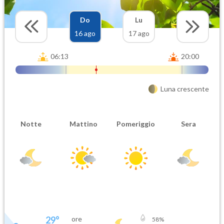
Do
Lu
16 ago
17 ago
06:13
20:00
Luna crescente
Notte
Mattino
Pomeriggio
Sera
29
°
ore
58
%