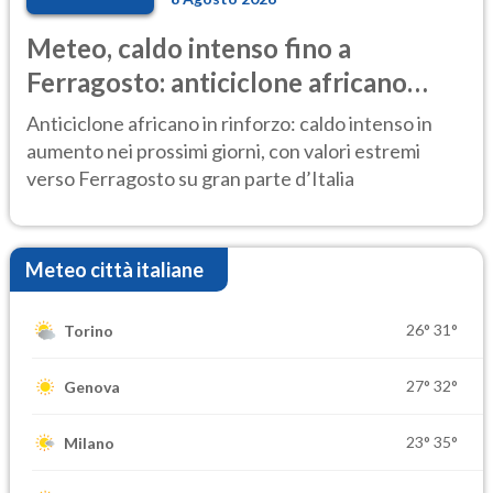
Meteo, caldo intenso fino a
Ferragosto: anticiclone africano
ancora protagonista
Anticiclone africano in rinforzo: caldo intenso in
aumento nei prossimi giorni, con valori estremi
verso Ferragosto su gran parte d’Italia
Meteo città italiane
26°
31°
Torino
27°
32°
Genova
23°
35°
Milano