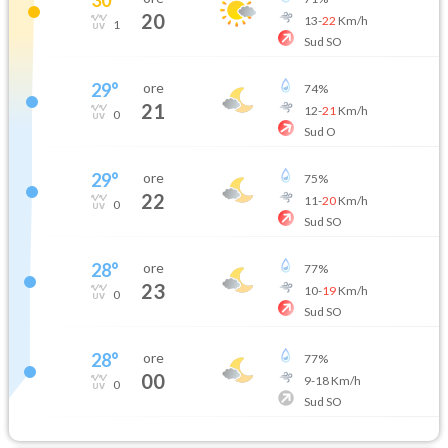
20
13
-
22
Km/h
1
Sud SO
29
°
ore
74
%
21
12
-
21
Km/h
0
Sud O
29
°
ore
75
%
22
11
-
20
Km/h
0
Sud SO
28
°
ore
77
%
23
10
-
19
Km/h
0
Sud SO
28
°
ore
77
%
00
9
-
18
Km/h
0
Sud SO