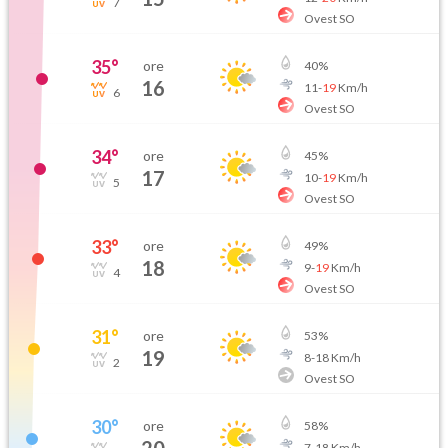
7
Ovest SO
35
°
ore
40
%
16
11
-
19
Km/h
6
Ovest SO
34
°
ore
45
%
17
10
-
19
Km/h
5
Ovest SO
33
°
ore
49
%
18
9
-
19
Km/h
4
Ovest SO
31
°
ore
53
%
19
8
-
18
Km/h
2
Ovest SO
30
°
ore
58
%
7
-
18
Km/h