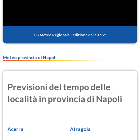
1.1
(Anidride solforosa)
PM10
23.6
(Materia particolata)
TG Meteo Regionale
-
edizione delle 15:21
PM25
12.8
(Materia particolata)
Meteo provincia di Napoli
Previsioni del tempo delle
località in provincia di Napoli
Acerra
Afragola