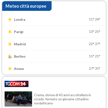
Meteo città europee
11°
24°
Londra
13°
25°
Parigi
22°
37°
Madrid
15°
21°
Berlino
27°
35°
Atene
Crema, donna di 43 anni accoltellata in
strada: fermato un giovane cittadino
nordafricano