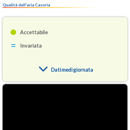
Qualità dell'aria Casoria
Accettabile
Invariata
Dati medi giornata
O3
85.2
(Ozono)
NO2
8.9
(Diossido di azoto)
SO2