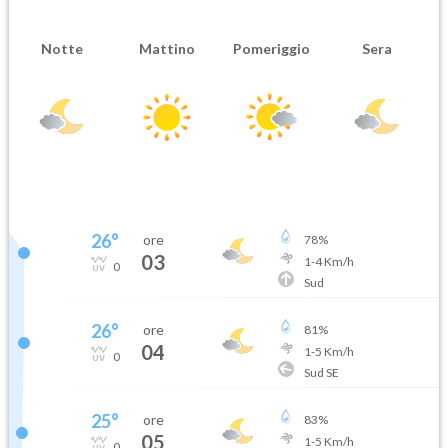
Notte
Mattino
Pomeriggio
Sera
26
°
ore
78
%
03
1
-
4
Km/h
0
Sud
26
°
ore
81
%
04
1
-
5
Km/h
0
Sud SE
25
°
ore
83
%
05
1
-
5
Km/h
0