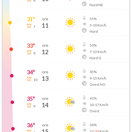
6
Nord NE
31
°
ore
55
%
11
5
-
10
Km/h
7
Nord
33
°
ore
50
%
12
7
-
13
Km/h
9
Nord O
34
°
ore
45
%
13
9
-
15
Km/h
10
Ovest NO
35
°
ore
41
%
14
10
-
17
Km/h
9
Ovest
36
°
ore
36
%
15
12
-
20
Km/h