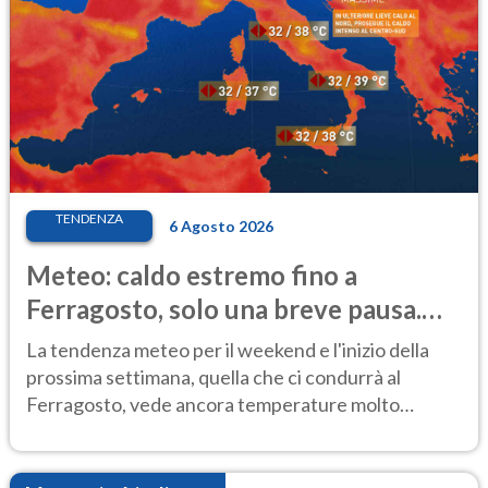
TENDENZA
6 Agosto 2026
Meteo: caldo estremo fino a
Ferragosto, solo una breve pausa.
Ecco dove
La tendenza meteo per il weekend e l'inizio della
prossima settimana, quella che ci condurrà al
Ferragosto, vede ancora temperature molto
elevate