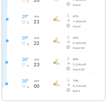
20
1
Ovest
29
°
ore
62
%
21
7
-
18
Km/h
0
Ovest
29
°
ore
65
%
22
6
-
16
Km/h
0
Ovest SO
28
°
ore
68
%
23
5
-
13
Km/h
0
Ovest SO
28
°
ore
70
%
00
4
-
11
Km/h
0
Sud O