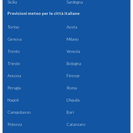
Sicilia
Sardegna
Previsioni meteo per le città italiane
Torino
Aosta
Genova
Milano
Trento
Venezia
Trieste
Bologna
Ancona
Firenze
Perugia
Roma
Napoli
L'Aquila
Campobasso
Bari
Potenza
Catanzaro