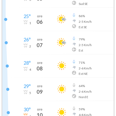
Sud SE
25
°
ore
86
%
06
2
-
5
Km/h
1
Est SE
26
°
ore
79
%
07
2
-
5
Km/h
2
Est
28
°
ore
71
%
08
2
-
6
Km/h
4
Est NE
29
°
ore
64
%
09
2
-
6
Km/h
5
Nord E
30
°
ore
59
%
10
4
-
8
Km/h