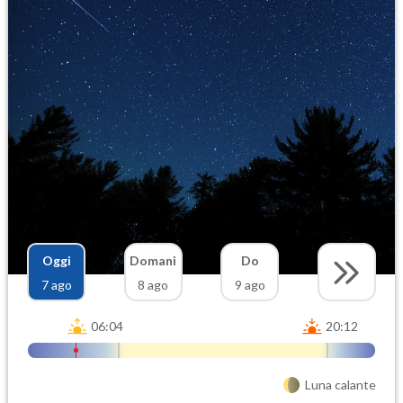
Oggi
Domani
Do
7 ago
8 ago
9 ago
06:04
20:12
Luna calante