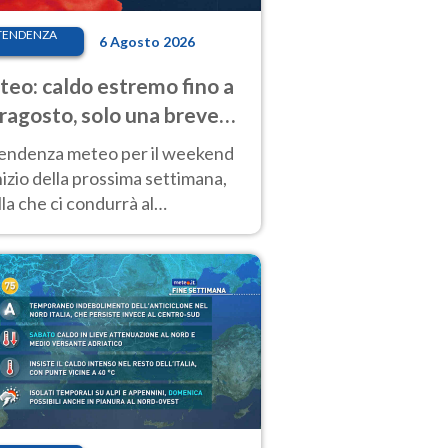
TENDENZA
6 Agosto 2026
eo: caldo estremo fino a
ragosto, solo una breve
sa. Ecco dove
tendenza meteo per il weekend
inizio della prossima settimana,
la che ci condurrà al
ragosto, vede ancora
perature molto elevate