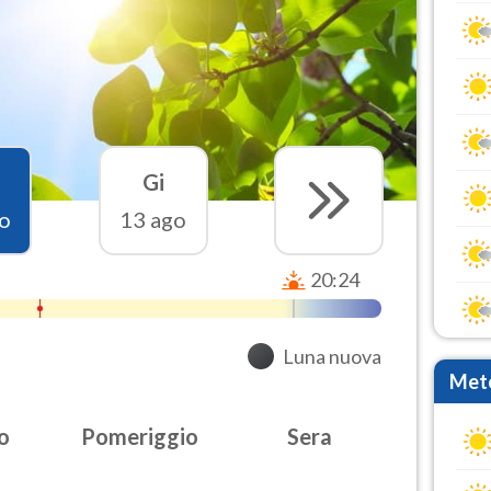
Gi
o
13 ago
20:24
Luna nuova
Mete
o
Pomeriggio
Sera