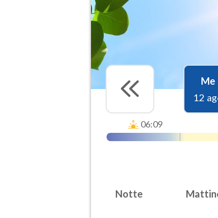
Me
12 ag
06:09
Notte
Mattin