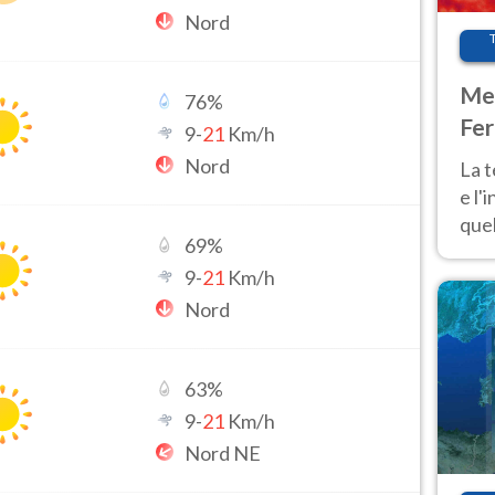
Nord
Met
76
%
Fer
9
-
21
Km/h
pau
Nord
La 
e l'
quel
69
%
Fer
9
-
21
Km/h
tem
Nord
63
%
9
-
21
Km/h
Nord NE