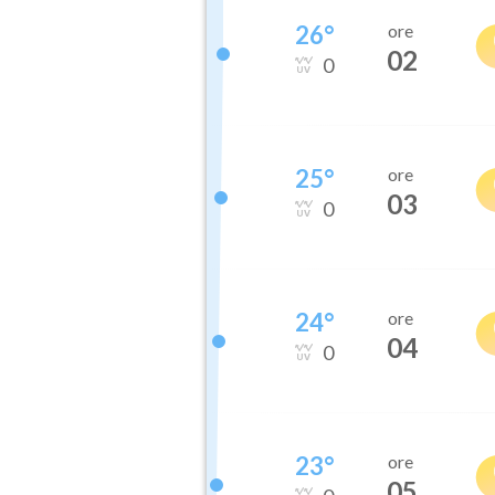
26
°
ore
02
0
25
°
ore
03
0
24
°
ore
04
0
23
°
ore
05