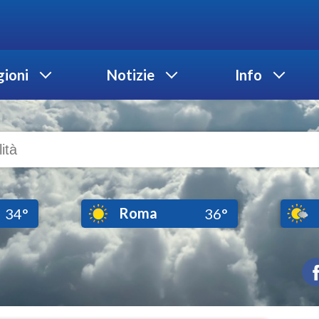
ioni
Notizie
Info
Roma
34°
36°