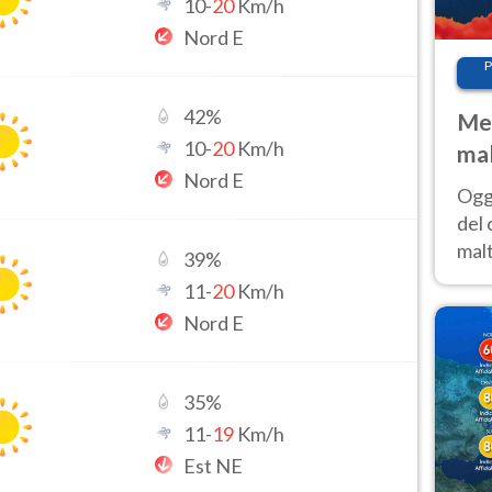
10
-
20
Km/h
Nord E
P
42
%
Met
10
-
20
Km/h
mal
Nord E
nub
Oggi
es
del 
malt
39
%
estr
11
-
20
Km/h
prev
Nord E
35
%
11
-
19
Km/h
Est NE