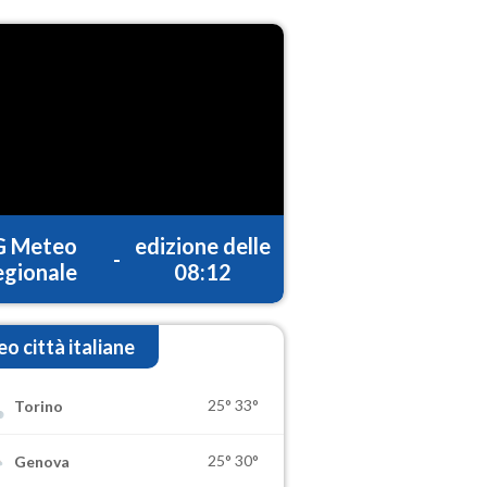
G Meteo
edizione delle
-
gionale
08:12
o città italiane
25°
33°
Torino
25°
30°
Genova