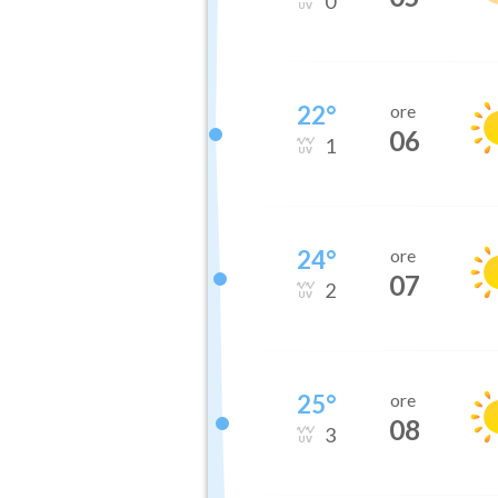
0
22
°
ore
06
1
24
°
ore
07
2
25
°
ore
08
3