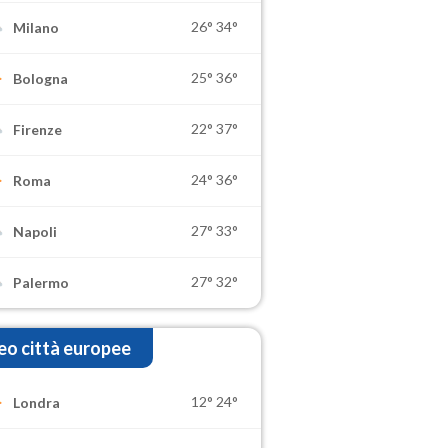
26°
34°
Milano
25°
36°
Bologna
22°
37°
Firenze
24°
36°
Roma
27°
33°
Napoli
27°
32°
Palermo
o città europee
12°
24°
Londra