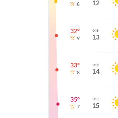
12
8
32
°
ore
13
9
33
°
ore
14
8
35
°
ore
15
7