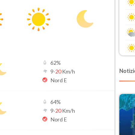
62
%
Notizi
9
-
20
Km/h
Nord E
64
%
9
-
20
Km/h
Nord E