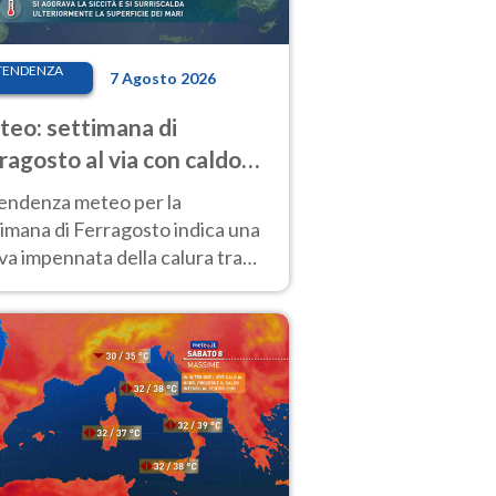
TENDENZA
7 Agosto 2026
eo: settimana di
ragosto al via con caldo
enso e qualche temporale
tendenza meteo per la
imana di Ferragosto indica una
a impennata della calura tra
 14 agosto, con nuovi rialzi
he al Nord.