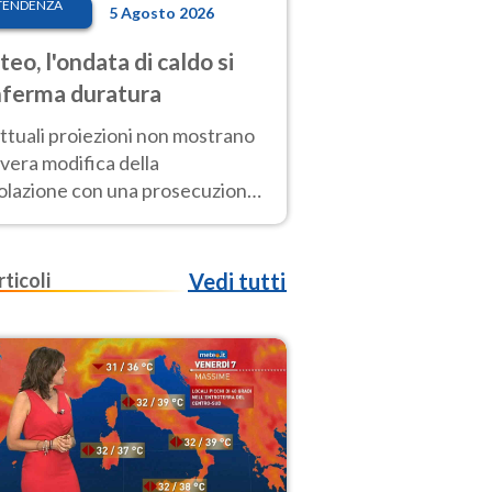
TENDENZA
5 Agosto 2026
eo, l'ondata di caldo si
ferma duratura
ttuali proiezioni non mostrano
vera modifica della
colazione con una prosecuzione
caldo fuori scala per molti
ni, compresa la settimana di
ragosto
rticoli
Vedi tutti