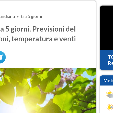
andiana
tra 5 giorni
 5 giorni. Previsioni del
oni, temperatura e venti
T
Re
Mete