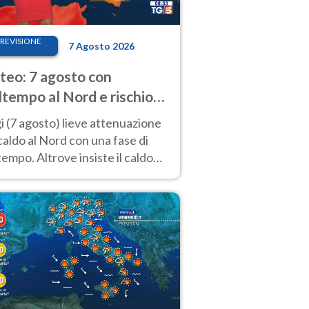
REVISIONE
7 Agosto 2026
eo: 7 agosto con
tempo al Nord e rischio
ifragi. Altrove caldo
 (7 agosto) lieve attenuazione
tremo
caldo al Nord con una fase di
empo. Altrove insiste il caldo
emo con picchi di 40°C. Le
isioni