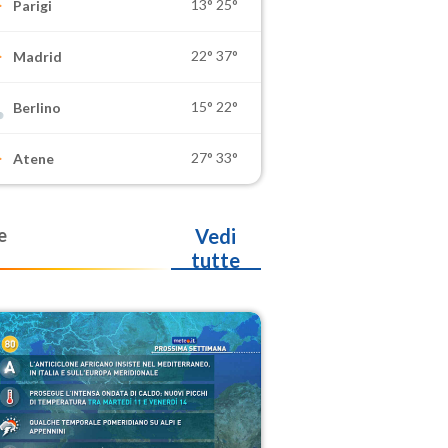
13°
25°
Parigi
22°
37°
Madrid
15°
22°
Berlino
27°
33°
Atene
e
Vedi
tutte