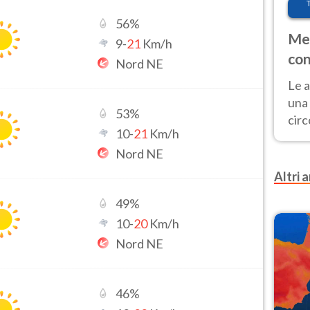
56
%
Met
9
-
21
Km/h
con
Nord NE
Le a
una 
53
%
cir
10
-
21
Km/h
del 
Nord NE
gior
Fer
Altri a
49
%
10
-
20
Km/h
Nord NE
46
%