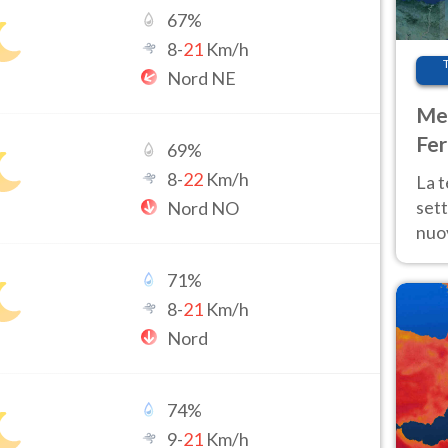
67
%
8
-
21
Km/h
Nord NE
Met
Fer
69
%
int
8
-
22
Km/h
La 
sett
Nord NO
nuov
11 e
71
%
anc
8
-
21
Km/h
Nord
74
%
9
-
21
Km/h