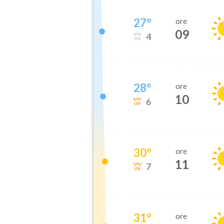
27
°
ore
09
4
28
°
ore
10
6
30
°
ore
11
7
31
°
ore