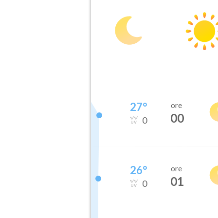
27
°
ore
00
0
26
°
ore
01
0