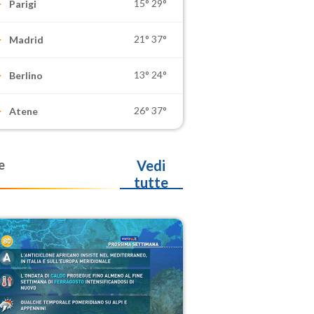
15°
29°
Parigi
21°
37°
Madrid
13°
24°
Berlino
26°
37°
Atene
e
Vedi
tutte