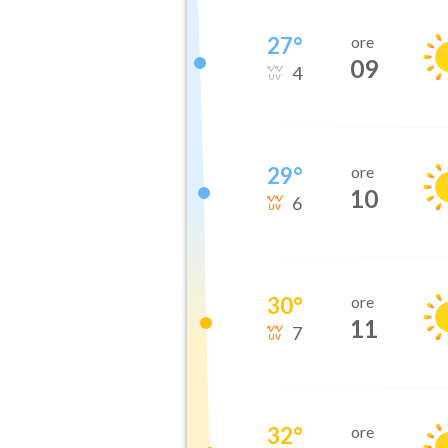
27
°
ore
09
4
29
°
ore
10
6
30
°
ore
11
7
32
°
ore