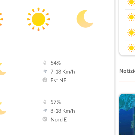
54
%
Notizi
7
-
18
Km/h
Est NE
57
%
8
-
18
Km/h
Nord E