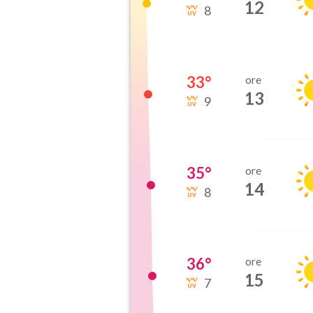
12
8
33
°
ore
13
9
35
°
ore
14
8
36
°
ore
15
7