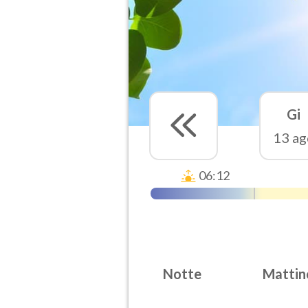
Gi
13 ag
06:12
Notte
Mattin