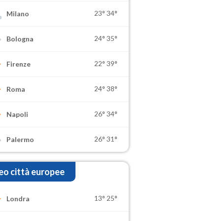
23°
34°
Milano
24°
35°
Bologna
22°
39°
Firenze
24°
38°
Roma
26°
34°
Napoli
26°
31°
Palermo
o città europee
13°
25°
Londra