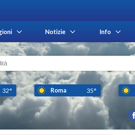
ioni
Notizie
Info
Roma
32°
35°