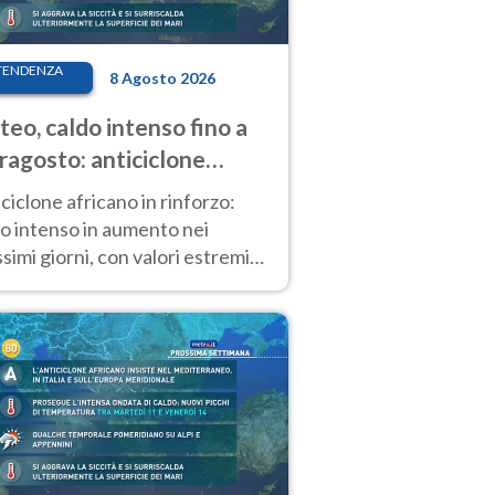
TENDENZA
8 Agosto 2026
eo, caldo intenso fino a
ragosto: anticiclone
icano ancora
ciclone africano in rinforzo:
tagonista
o intenso in aumento nei
simi giorni, con valori estremi
so Ferragosto su gran parte
alia