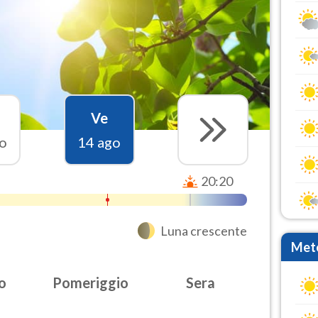
Ve
o
14 ago
20:20
Luna crescente
Mete
o
Pomeriggio
Sera