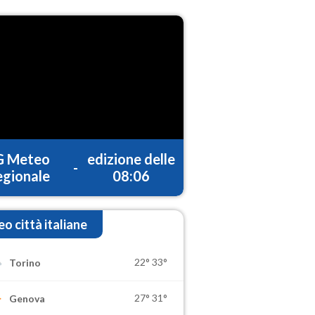
G Meteo
edizione delle
-
gionale
08:06
o città italiane
22°
33°
Torino
27°
31°
Genova