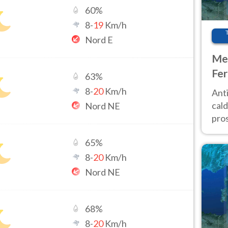
60
%
8
-
19
Km/h
Nord E
Met
Fer
63
%
afr
8
-
20
Km/h
Anti
pro
cald
Nord NE
pros
ver
65
%
d’It
8
-
20
Km/h
Nord NE
68
%
8
-
20
Km/h