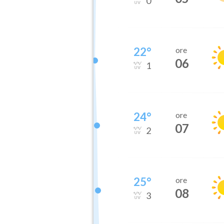
0
22
°
ore
06
1
24
°
ore
07
2
25
°
ore
08
3