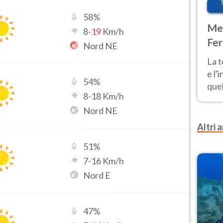
58
%
Met
8
-
19
Km/h
Fer
Nord NE
pau
La 
e l'
54
%
quel
8
-
18
Km/h
Fer
Nord NE
tem
Altri a
51
%
7
-
16
Km/h
Nord E
47
%