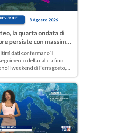
REVISIONE
8 Agosto 2026
eo, la quarta ondata di
ore persiste con massime
pre molto elevate
ultimi dati confermano il
eguimento della calura fino
eno il weekend di Ferragosto,
 tendenza a una nuova
nsificazione prossima
timana