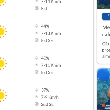
7
-
14
Km/h
Est
P
44
%
Met
7
-
13
Km/h
cal
Est SE
sem
Gli 
pros
alm
40
%
con
7
-
11
Km/h
inte
Est SE
set
37
%
7
-
9
Km/h
Sud SE