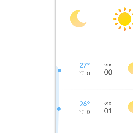
27
°
ore
00
0
26
°
ore
01
0