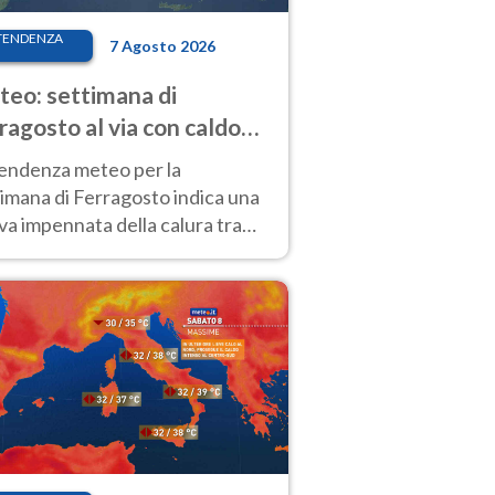
TENDENZA
7 Agosto 2026
eo: settimana di
ragosto al via con caldo
enso e qualche temporale
tendenza meteo per la
imana di Ferragosto indica una
a impennata della calura tra
 14 agosto, con nuovi rialzi
he al Nord.