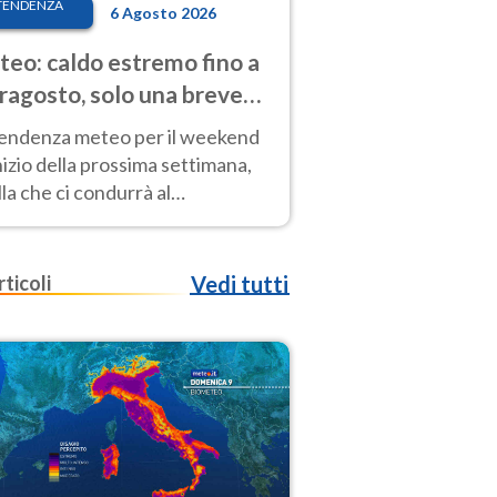
TENDENZA
6 Agosto 2026
eo: caldo estremo fino a
ragosto, solo una breve
sa. Ecco dove
tendenza meteo per il weekend
inizio della prossima settimana,
la che ci condurrà al
ragosto, vede ancora
perature molto elevate
rticoli
Vedi tutti