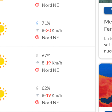
Nord NE
Met
71
%
Fer
8
-
20
Km/h
int
Nord NE
La 
sett
nuov
67
%
11 e
8
-
19
Km/h
anc
Nord NE
62
%
8
-
19
Km/h
Nord NE