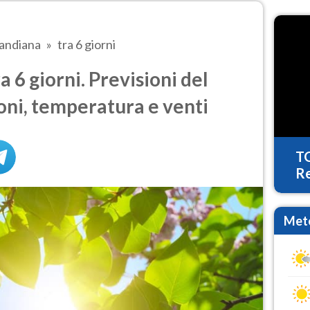
andiana
tra 6 giorni
 6 giorni. Previsioni del
oni, temperatura e venti
T
Re
Mete