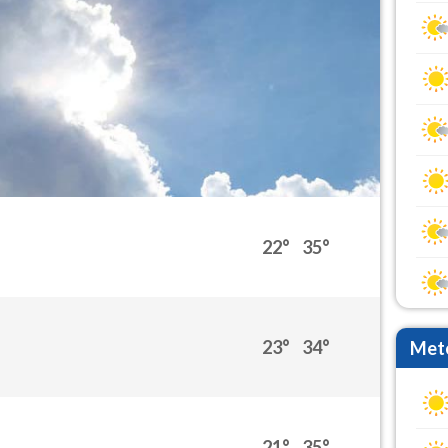
22°
35°
23°
34°
Mete
21°
35°