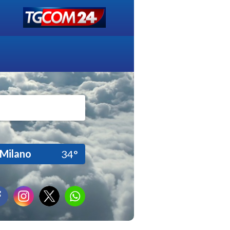
Milano
34°