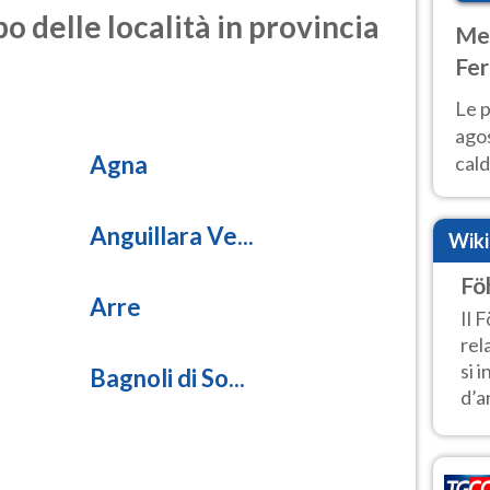
o delle località in provincia
Met
Fer
Nor
Le p
agos
Agna
cald
all'
Nor
Anguillara Ve...
Wik
Fö
Arre
Il 
rel
si 
Bagnoli di So...
d’ar