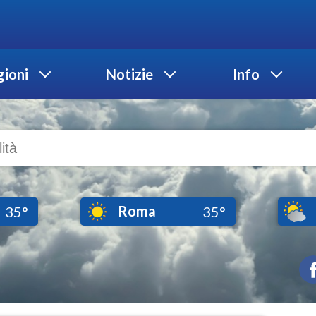
ioni
Notizie
Info
Roma
35°
35°