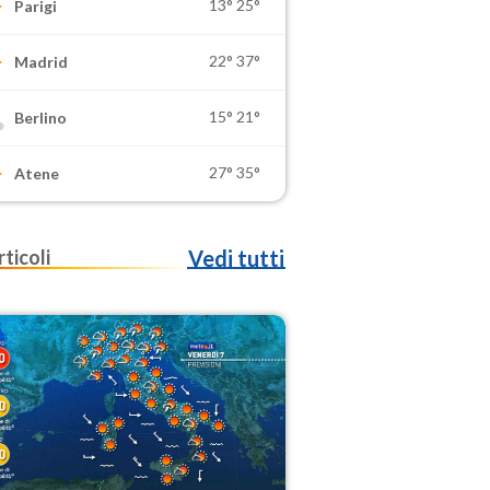
13°
25°
Parigi
22°
37°
Madrid
15°
21°
Berlino
27°
35°
Atene
rticoli
Vedi tutti