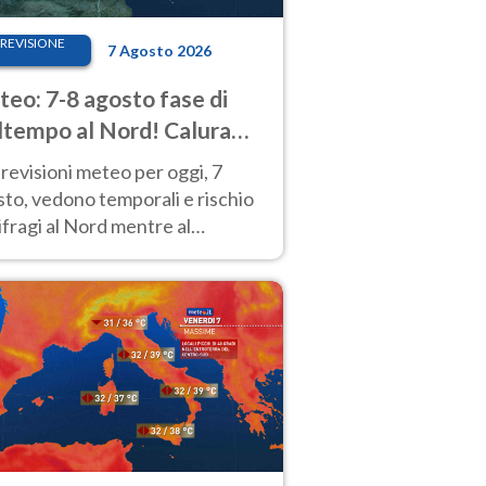
REVISIONE
7 Agosto 2026
eo: 7-8 agosto fase di
tempo al Nord! Calura
o a Ferragosto
revisioni meteo per oggi, 7
to, vedono temporali e rischio
fragi al Nord mentre al
tro-Sud sole e caldo sempre
to intenso.