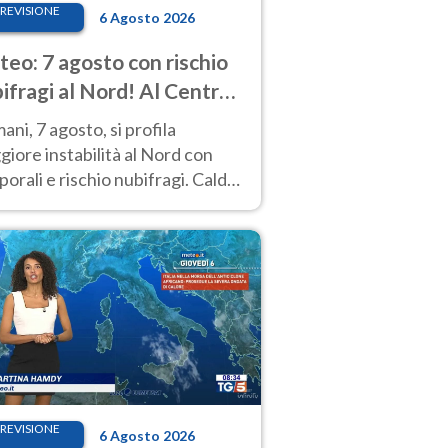
REVISIONE
6 Agosto 2026
eo: 7 agosto con rischio
ifragi al Nord! Al Centro-
 caldo estremo
ni, 7 agosto, si profila
iore instabilità al Nord con
orali e rischio nubifragi. Caldo
pre estremo al Centro-Sud. Le
isioni.
REVISIONE
6 Agosto 2026