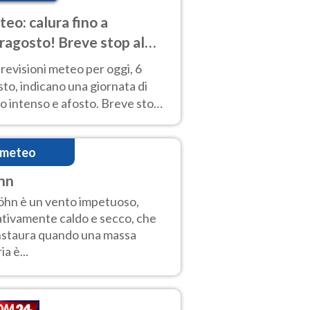
eo: calura fino a
ragosto! Breve stop al
d tra 7 e 9 agosto
revisioni meteo per oggi, 6
to, indicano una giornata di
o intenso e afosto. Breve stop
Anticiclone solo sulle regioni del
d.
imeteo
hn
Föhn è un vento impetuoso,
ativamente caldo e secco, che
instaura quando una massa
ia è...