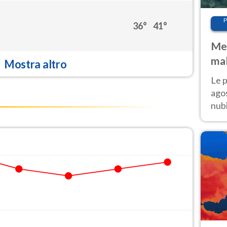
P
36°
41°
Met
mal
Mostra altro
fin
Le p
agos
nubi
Cen
mol