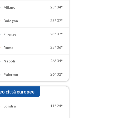
25°
34°
Milano
25°
37°
Bologna
23°
37°
Firenze
25°
36°
Roma
26°
34°
Napoli
26°
32°
Palermo
o città europee
11°
24°
Londra