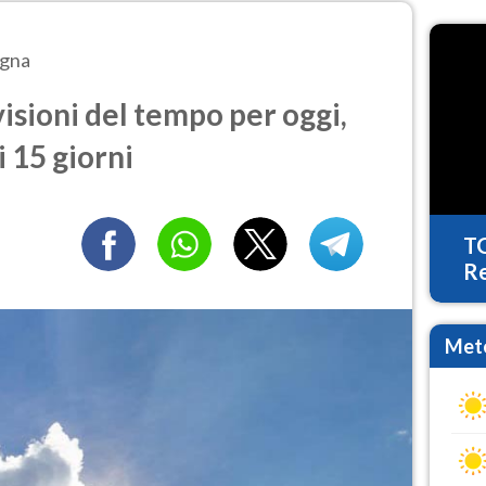
gna
sioni del tempo per oggi,
 15 giorni
T
Re
Mete