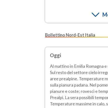
Mo
Bollettino Nord-Est Italia
Oggi
Al mattino in Emilia Romagna e
Sul resto del settore cielo irre
aree prealpine. Temperature mini
sulla pianura padana. Nel pom
pianure e coste; rovesci e tempo
Prealpi. La sera possibili tempor
Temperature massime in calo, s