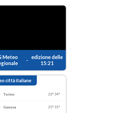
G Meteo
edizione delle
-
gionale
15:21
o città italiane
22°
34°
Torino
25°
31°
Genova