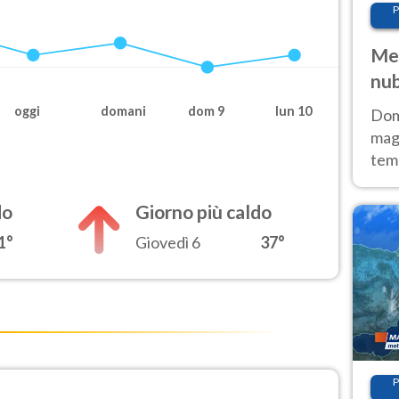
P
Met
nub
Sud
oggi
domani
dom 9
lun 10
Doma
magg
temp
sem
prev
do
Giorno più caldo
1°
Giovedì 6
37°
P