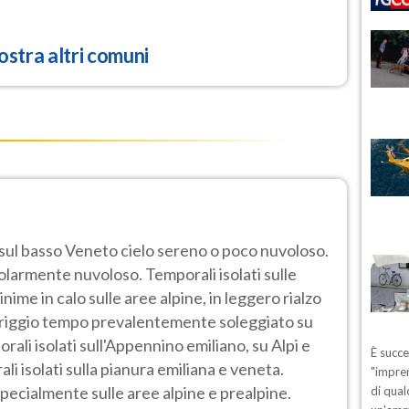
stra altri comuni
 sul basso Veneto cielo sereno o poco nuvoloso.
golarmente nuvoloso. Temporali isolati sulle
me in calo sulle aree alpine, in leggero rialzo
eriggio tempo prevalentemente soleggiato su
rali isolati sull'Appennino emiliano, su Alpi e
È succ
ali isolati sulla pianura emiliana e veneta.
"impren
pecialmente sulle aree alpine e prealpine.
di qual