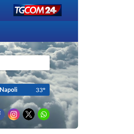
Napoli
33°