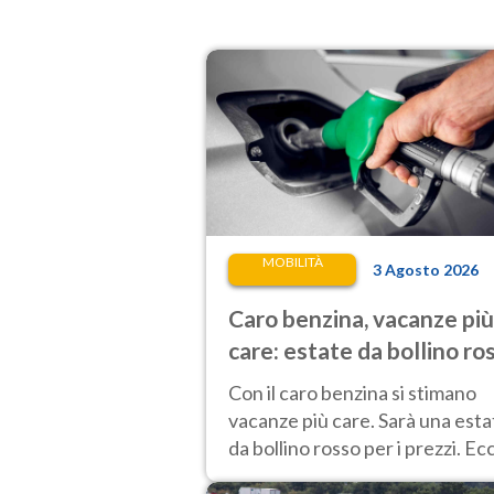
MOBILITÀ
3 Agosto 2026
Caro benzina, vacanze più
care: estate da bollino ro
per i prezzi
Con il caro benzina si stimano
vacanze più care. Sarà una esta
da bollino rosso per i prezzi. Ec
l'analisi sulle varie tratte e gli