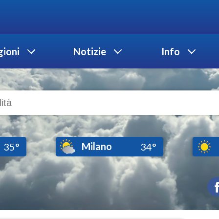
ioni
Notizie
Info
Milano
35°
34°