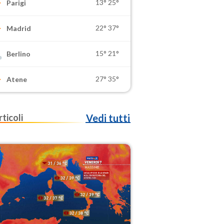
13°
25°
Parigi
22°
37°
Madrid
15°
21°
Berlino
27°
35°
Atene
rticoli
Vedi tutti