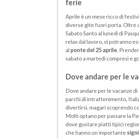
ferie
Aprile è un mese ricco di festiv
diverse gite fuori porta. Oltre a
Sabato Santo al lunedì di Pasqu
relax dal lavoro, vi potranno ess
al
ponte del 25 aprile
. Prenden
sabato a martedì compresi e go
Dove andare per le v
Dove andare per le vacanze di
parchi di intrattenimento, Italia
divertirsi, magari scoprendo co
Molti optano per passare la Pa
dove gustare piatti tipici region
che hanno un importante
sign