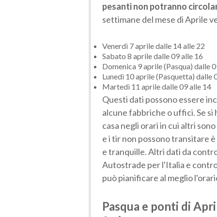
pesanti non potranno circola
settimane del mese di Aprile ve
Venerdì 7 aprile dalle 14 alle 22
Sabato 8 aprile dalle 09 alle 16
Domenica 9 aprile (Pasqua) dalle 0
Lunedì 10 aprile (Pasquetta) dalle 0
Martedì 11 aprile dalle 09 alle 14
Questi dati possono essere incro
alcune fabbriche o uffici. Se si h
casa negli orari in cui altri son
e i tir non possono transitare 
e tranquille. Altri dati da contr
Autostrade per l'Italia e contr
può pianificare al meglio l'orar
Pasqua e ponti di April