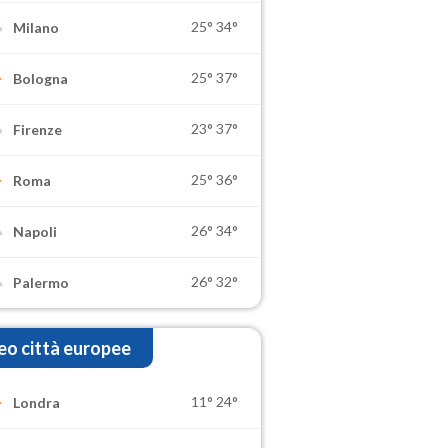
25°
34°
Milano
25°
37°
Bologna
23°
37°
Firenze
25°
36°
Roma
26°
34°
Napoli
26°
32°
Palermo
o città europee
11°
24°
Londra