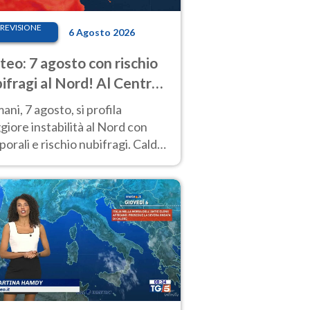
REVISIONE
6 Agosto 2026
eo: 7 agosto con rischio
ifragi al Nord! Al Centro-
 caldo estremo
ni, 7 agosto, si profila
iore instabilità al Nord con
orali e rischio nubifragi. Caldo
pre estremo al Centro-Sud. Le
isioni.