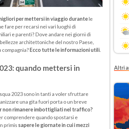
migliori per mettersi in viaggio durante
le
 fare per recarsi nei vari luoghi di
iliari e parenti? Dove andare nei giorni di
le bellezze architettoniche del nostro Paese,
 in compagnia?
Ecco tutte le informazioni utili
.
023: quando mettersi in
Altri a
asqua 2023 sono in tanti a voler sfruttare
ganizzare una gita fuori porta o un breve
non rimanere imbottigliati nel traffico?
Per comprendere quando spostarsi e
in primis
sapere le giornate in cui i mezzi