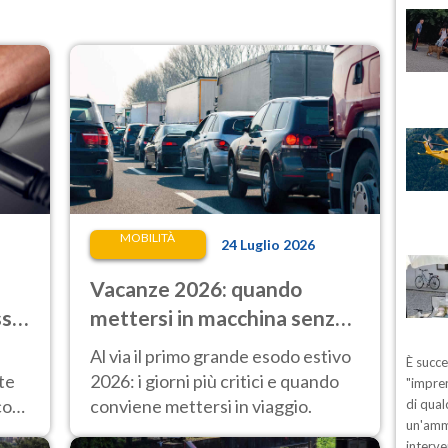
MOBILITÀ
24 Luglio 2026
Vacanze 2026: quando
sso
mettersi in macchina senza
trovare code nel primo
Al via il primo grande esodo estivo
È succ
lungo esodo estivo
te
2026: i giorni più critici e quando
"impren
co
conviene mettersi in viaggio.
di qual
un'ammo
interve