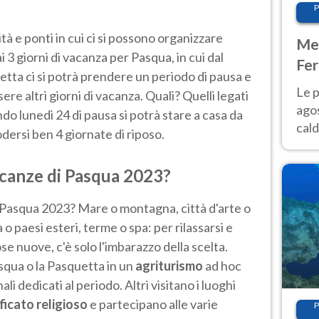
P
ità e ponti in cui ci si possono organizzare
Met
i 3 giorni di vacanza per Pasqua, in cui dal
Fer
etta ci si potrà prendere un periodo di pausa e
Nor
Le p
ere altri giorni di vacanza. Quali? Quelli legati
agos
do lunedì 24 di pausa si potrà stare a casa da
cald
dersi ben 4 giornate di riposo.
all'
Nor
acanze di Pasqua 2023?
 Pasqua 2023? Mare o montagna, città d'arte o
 o paesi esteri, terme o spa: per rilassarsi e
se nuove, c'è solo l'imbarazzo della scelta.
squa o la Pasquetta in un
agriturismo
ad hoc
ali dedicati al periodo. Altri visitano i luoghi
ificato religioso
e partecipano alle varie
P