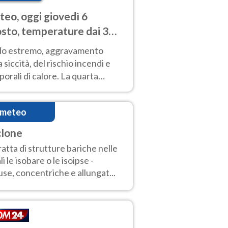
eo, oggi giovedì 6
sto, temperature dai 33
40 gradi
do estremo, aggravamento
a siccità, del rischio incendi e
orali di calore. La quarta
nsa ondata di calore non dà
gua e durerà fino Ferragosto
imeteo
clone
tratta di strutture bariche nelle
li le isobare o le isoipse -
use, concentriche e allungat...