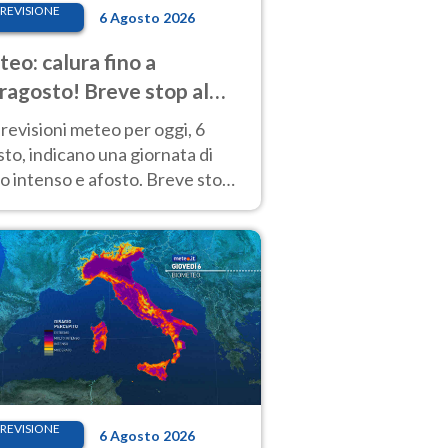
REVISIONE
6 Agosto 2026
eo: calura fino a
ragosto! Breve stop al
d tra 7 e 9 agosto
revisioni meteo per oggi, 6
to, indicano una giornata di
o intenso e afosto. Breve stop
Anticiclone solo sulle regioni del
d.
REVISIONE
6 Agosto 2026