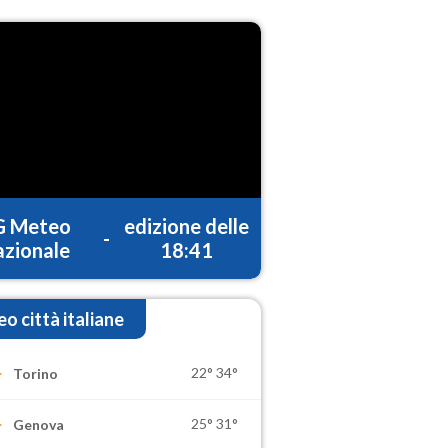
G Meteo
edizione delle
-
zionale
18:41
o città italiane
22°
34°
Torino
25°
31°
Genova