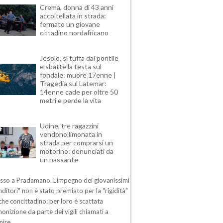
Crema, donna di 43 anni
accoltellata in strada:
fermato un giovane
cittadino nordafricano
Jesolo, si tuffa dal pontile
e sbatte la testa sul
fondale: muore 17enne |
Tragedia sul Latemar:
14enne cade per oltre 50
metri e perde la vita
Udine, tre ragazzini
vendono limonata in
strada per comprarsi un
motorino: denunciati da
un passante
esso a Pradamano. L'impegno dei giovanissimi
ditori" non è stato premiato per la "rigidità"
che concittadino: per loro è scattata
nizione da parte dei vigili chiamati a
nire