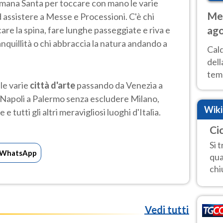
timana Santa per toccare con mano le varie
Met
 ed assistere a Messe e Processioni. C'è chi
ago
are la spina, fare lunghe passeggiate e riva e
anquillità o chi abbraccia la natura andando a
ai 
Cal
dell
temp
 le varie
città d'arte
passando da Venezia a
inte
 Napoli a Palermo senza escludere Milano,
tre
Wik
e tutti gli altri meravigliosi luoghi d'Italia.
Ci
Si 
WhatsApp
qua
chi
Vedi tutti