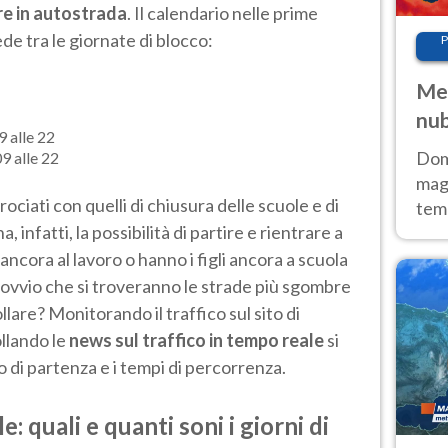
re in autostrada
. Il calendario nelle prime
de tra le giornate di blocco:
P
Met
nub
9 alle 22
Sud
Doma
9 alle 22
magg
ciati con quelli di chiusura delle scuole e di
temp
a, infatti, la possibilità di partire e rientrare a
sem
prev
o ancora al lavoro o hanno i figli ancora a scuola
è ovvio che si troveranno le strade più sgombre
ollare? Monitorando il traffico sul sito di
ollando le
news sul traffico in tempo reale
si
io di partenza e i tempi di percorrenza.
e: quali e quanti soni i giorni di