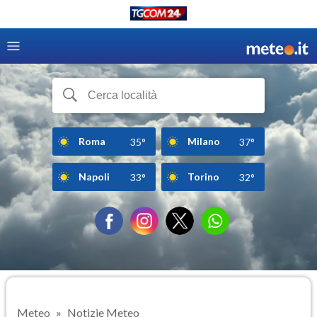
Roma
Milano
35°
37°
Napoli
Torino
33°
32°
Meteo
Notizie Meteo