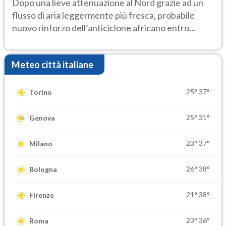
Dopo una lieve attenuazione al Nord grazie ad un
flusso di aria leggermente più fresca, probabile
nuovo rinforzo dell’anticiclone africano entro
Ferragosto
Meteo città italiane
25°
37°
Torino
25°
31°
Genova
23°
37°
Milano
26°
38°
Bologna
21°
38°
Firenze
23°
36°
Roma