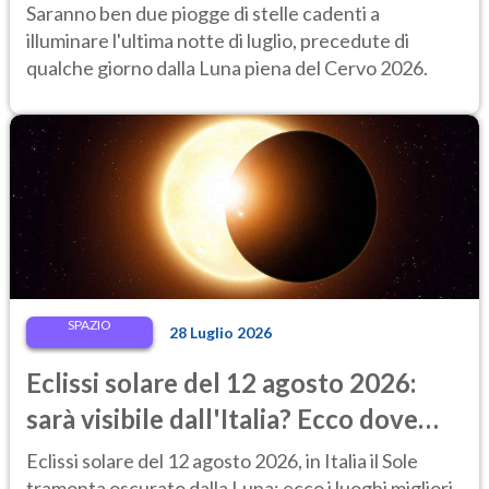
fine luglio 2026 da non perdere
Saranno ben due piogge di stelle cadenti a
illuminare l'ultima notte di luglio, precedute di
qualche giorno dalla Luna piena del Cervo 2026.
SPAZIO
28 Luglio 2026
Eclissi solare del 12 agosto 2026:
sarà visibile dall'Italia? Ecco dove
ammirarla al tramonto
Eclissi solare del 12 agosto 2026, in Italia il Sole
tramonta oscurato dalla Luna: ecco i luoghi migliori