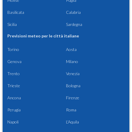
Molise
Puglia
Basilicata
Calabria
Sicilia
Sardegna
Previsioni meteo per le città italiane
Torino
Aosta
Genova
Milano
Trento
Venezia
Trieste
Bologna
Ancona
Firenze
Perugia
Roma
Napoli
L'Aquila