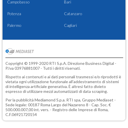
Campobasso
Bari
Potenza
Catanzaro
Palermo
Cagliari
Copyright © 1999-2020 RTI S.p.A. Direzione Business Digital -
P.Iva 03976881007 - Tutti i diritti riservati.
Rispetto ai contenuti e ai dati personali trasmessi e/o riprodotti è
vietata ogni utilizzazione funzionale all'addestramento di sistemi
di intelligenza artificiale generativa. È altresì fatto divieto
espresso di utilizzare mezzi automatizzati di data scraping.
Per la pubblicità
Mediamond S.p.a.
RTI spa, Gruppo Mediaset -
Sede legale: 00187 Roma Largo del Nazareno 8 - Cap. Soc. €
500.000.007,00 int. vers. - Registro delle Imprese di Roma,
C.F.06921720154