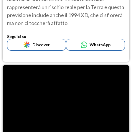
rappresenterà un rischio reale per la Terra e questa
previsione include anche il 1994 XD, che ci sfiorerà
ma non ci toccherà affatto.
Seguici su
Discover
WhatsApp