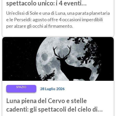
spettacolo unico: i 4 eventi
astronomici da vedere
Un'eclissi di Sole e una di Luna, una parata planetaria
e le Perseidi: agosto offre 4 occasioni imperdibili
per alzare gli occhi al firmamento.
SPAZIO
28 Luglio 2026
Luna piena del Cervo e stelle
cadenti: gli spettacoli del cielo di