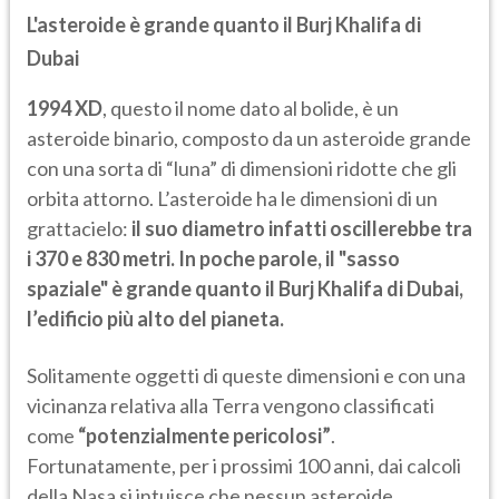
L'asteroide è grande quanto il Burj Khalifa di
Dubai
1994 XD
, questo il nome dato al bolide, è un
asteroide binario, composto da un asteroide grande
con una sorta di “luna” di dimensioni ridotte che gli
orbita attorno. L’asteroide ha le dimensioni di un
grattacielo:
il suo diametro infatti oscillerebbe tra
i 370 e 830 metri. In poche parole, il "sasso
spaziale" è grande quanto il Burj Khalifa di Dubai,
l’edificio più alto del pianeta.
Solitamente oggetti di queste dimensioni e con una
vicinanza relativa alla Terra vengono classificati
come
“potenzialmente pericolosi”
.
Fortunatamente, per i prossimi 100 anni, dai calcoli
della Nasa si intuisce che nessun asteroide