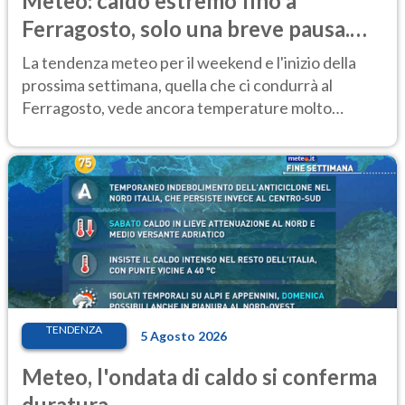
Meteo: caldo estremo fino a
Ferragosto, solo una breve pausa.
Ecco dove
La tendenza meteo per il weekend e l'inizio della
prossima settimana, quella che ci condurrà al
Ferragosto, vede ancora temperature molto
elevate
TENDENZA
5 Agosto 2026
Meteo, l'ondata di caldo si conferma
duratura