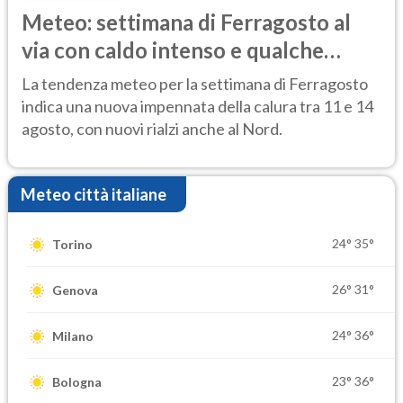
Meteo: settimana di Ferragosto al
via con caldo intenso e qualche
temporale
La tendenza meteo per la settimana di Ferragosto
indica una nuova impennata della calura tra 11 e 14
agosto, con nuovi rialzi anche al Nord.
Meteo città italiane
24°
35°
Torino
26°
31°
Genova
24°
36°
Milano
23°
36°
Bologna