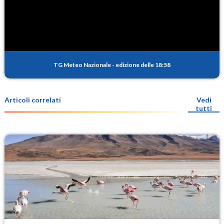
TG Meteo Nazionale
-
edizione delle 18:58
Articoli correlati
Vedi
tutti