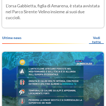
Amarena
L’orsa Gabbietta, figlia di Amarena, è stata avvistata
nel Parco Sirente-Velino insieme ai suoi due
cuccioli.
Ultime news
Vedi
tutte