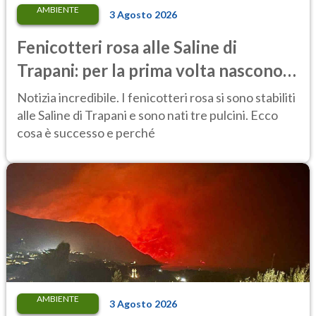
AMBIENTE
3 Agosto 2026
Fenicotteri rosa alle Saline di
Trapani: per la prima volta nascono
tre pulcini nella riserva
Notizia incredibile. I fenicotteri rosa si sono stabiliti
alle Saline di Trapani e sono nati tre pulcini. Ecco
cosa è successo e perché
AMBIENTE
3 Agosto 2026