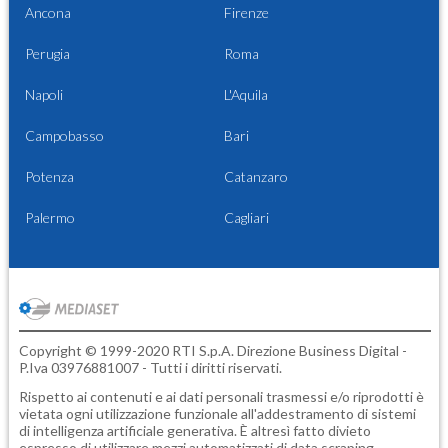
Ancona
Firenze
Perugia
Roma
Napoli
L'Aquila
Campobasso
Bari
Potenza
Catanzaro
Palermo
Cagliari
Copyright © 1999-2020 RTI S.p.A. Direzione Business Digital -
P.Iva 03976881007 - Tutti i diritti riservati.
Rispetto ai contenuti e ai dati personali trasmessi e/o riprodotti è
vietata ogni utilizzazione funzionale all'addestramento di sistemi
di intelligenza artificiale generativa. È altresì fatto divieto
espresso di utilizzare mezzi automatizzati di data scraping.