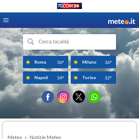
Roma
Milano
36°
36°
Napoli
Torino
34°
32°
Meteo
Notizie Meteo