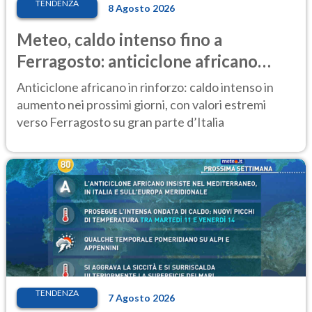
TENDENZA
8 Agosto 2026
Meteo, caldo intenso fino a
Ferragosto: anticiclone africano
ancora protagonista
Anticiclone africano in rinforzo: caldo intenso in
aumento nei prossimi giorni, con valori estremi
verso Ferragosto su gran parte d’Italia
TENDENZA
7 Agosto 2026