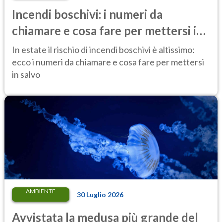
Incendi boschivi: i numeri da
chiamare e cosa fare per mettersi in
salvo
In estate il rischio di incendi boschivi è altissimo:
ecco i numeri da chiamare e cosa fare per mettersi
in salvo
AMBIENTE
30 Luglio 2026
Avvistata la medusa più grande del