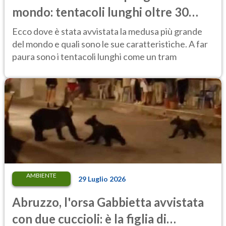
mondo: tentacoli lunghi oltre 30
metri, più di un tram cittadino
Ecco dove è stata avvistata la medusa più grande
del mondo e quali sono le sue caratteristiche. A far
paura sono i tentacoli lunghi come un tram
AMBIENTE
29 Luglio 2026
Abruzzo, l'orsa Gabbietta avvistata
con due cuccioli: è la figlia di