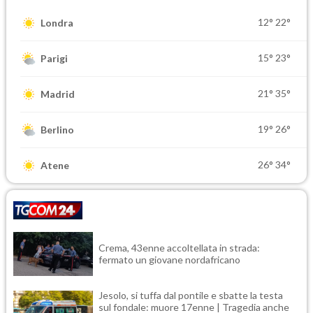
12°
22°
Londra
15°
23°
Parigi
21°
35°
Madrid
19°
26°
Berlino
26°
34°
Atene
Crema, 43enne accoltellata in strada:
fermato un giovane nordafricano
Jesolo, si tuffa dal pontile e sbatte la testa
sul fondale: muore 17enne | Tragedia anche