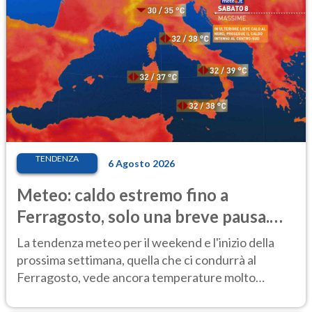
TENDENZA
6 Agosto 2026
Meteo: caldo estremo fino a
Ferragosto, solo una breve pausa.
Ecco dove
La tendenza meteo per il weekend e l'inizio della
prossima settimana, quella che ci condurrà al
Ferragosto, vede ancora temperature molto
elevate