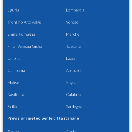
Liguria
Lombardia
Trentino Alto Adige
Veneto
Emilia Romagna
Marche
Friuli Venezia Giulia
Toscana
Umbria
Lazio
Campania
Abruzzo
Molise
Puglia
Basilicata
Calabria
Sicilia
Sardegna
Previsioni meteo per le città italiane
Torino
Aosta