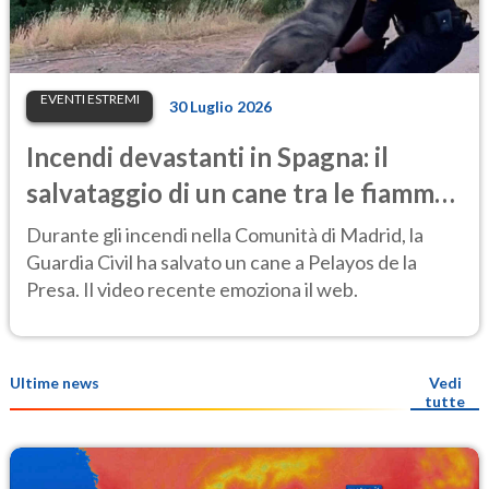
EVENTI ESTREMI
30 Luglio 2026
Incendi devastanti in Spagna: il
salvataggio di un cane tra le fiamme
emoziona il web
Durante gli incendi nella Comunità di Madrid, la
Guardia Civil ha salvato un cane a Pelayos de la
Presa. Il video recente emoziona il web.
Ultime news
Vedi
tutte