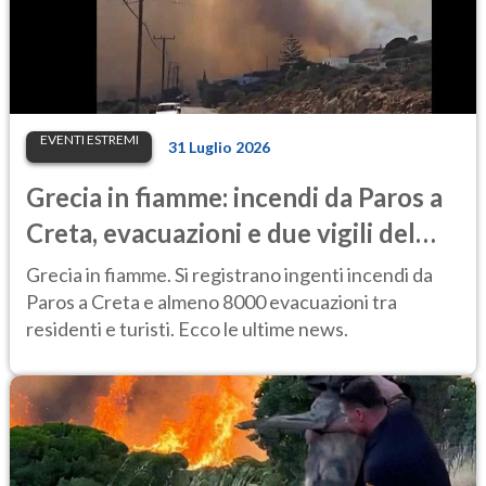
EVENTI ESTREMI
31 Luglio 2026
Grecia in fiamme: incendi da Paros a
Creta, evacuazioni e due vigili del
fuoco morti
Grecia in fiamme. Si registrano ingenti incendi da
Paros a Creta e almeno 8000 evacuazioni tra
residenti e turisti. Ecco le ultime news.