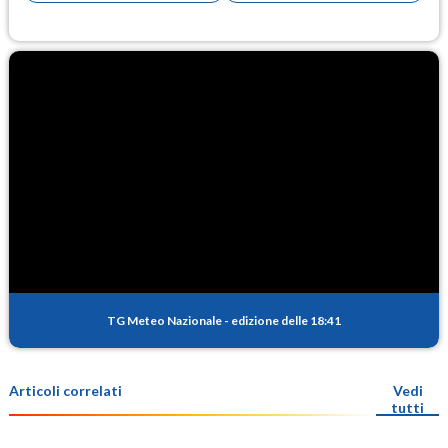
TG Meteo Nazionale
-
edizione delle 18:41
Articoli correlati
Vedi
tutti