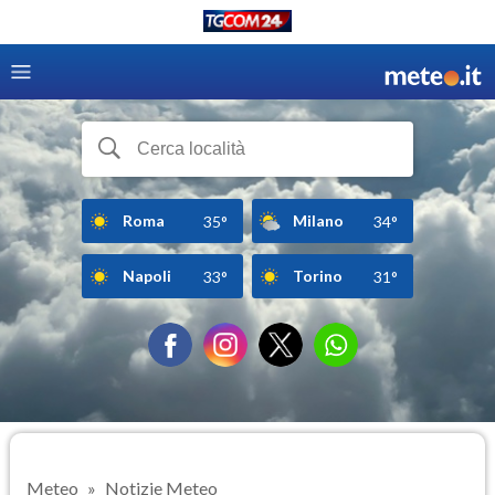
Roma
Milano
35°
34°
Napoli
Torino
33°
31°
Meteo
Notizie Meteo