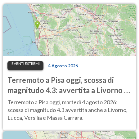
EVENTI ESTREMI
4 Agosto 2026
Terremoto a Pisa oggi, scossa di
magnitudo 4.3: avvertita a Livorno e
Lucca, treni sospesi
Terremoto a Pisa oggi, martedì 4 agosto 2026:
scossa di magnitudo 4.3 avvertita anche a Livorno,
Lucca, Versilia e Massa Carrara.