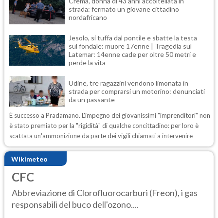
Crema, donna di 43 anni accoltellata in
strada: fermato un giovane cittadino
nordafricano
Jesolo, si tuffa dal pontile e sbatte la testa
sul fondale: muore 17enne | Tragedia sul
Latemar: 14enne cade per oltre 50 metri e
perde la vita
Udine, tre ragazzini vendono limonata in
strada per comprarsi un motorino: denunciati
da un passante
È successo a Pradamano. L'impegno dei giovanissimi "imprenditori" non
è stato premiato per la "rigidità" di qualche concittadino: per loro è
scattata un'ammonizione da parte dei vigili chiamati a intervenire
Wikimeteo
CFC
Abbreviazione di Clorofluorocarburi (Freon), i gas
responsabili del buco dell'ozono....