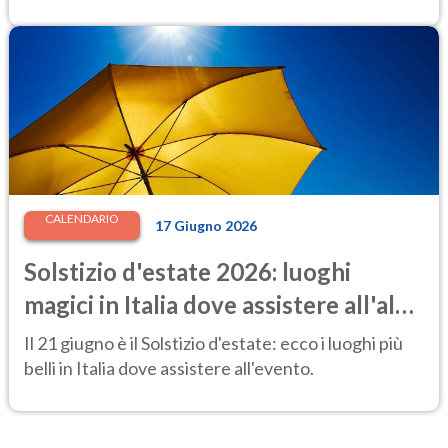
CALENDARIO
17 Giugno 2026
Solstizio d'estate 2026: luoghi
magici in Italia dove assistere all'alba
più speciale dell'anno
Il 21 giugno è il Solstizio d'estate: ecco i luoghi più
belli in Italia dove assistere all'evento.