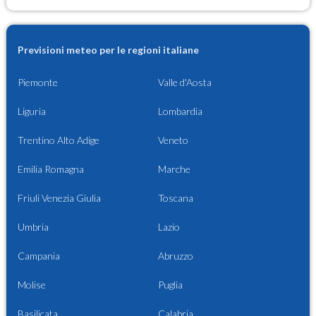
Previsioni meteo per le regioni italiane
Piemonte
Valle d'Aosta
Liguria
Lombardia
Trentino Alto Adige
Veneto
Emilia Romagna
Marche
Friuli Venezia Giulia
Toscana
Umbria
Lazio
Campania
Abruzzo
Molise
Puglia
Basilicata
Calabria