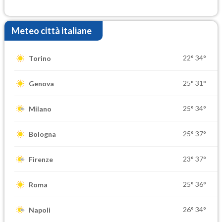
Ferragosto
Meteo città italiane
22°
34°
Torino
25°
31°
Genova
25°
34°
Milano
25°
37°
Bologna
23°
37°
Firenze
25°
36°
Roma
26°
34°
Napoli