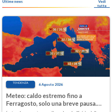
Ultime news
Vedi
tutte
TENDENZA
6 Agosto 2026
Meteo: caldo estremo fino a
Ferragosto, solo una breve pausa.
Ecco dove