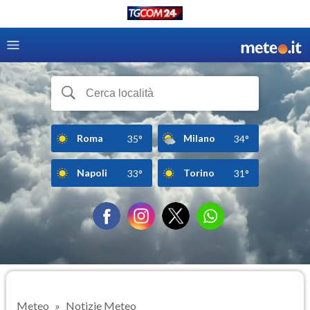
Roma
Milano
35°
34°
Napoli
Torino
33°
31°
Meteo
Notizie Meteo