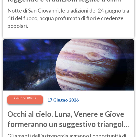
momento "magico"
Notte di San Giovanni, le tradizioni del 24 giugno tra
riti del fuoco, acqua profumata di fiori e credenze
popolari.
CALENDARIO
17 Giugno 2026
Occhi al cielo, Luna, Venere e Giove
formeranno un suggestivo triangolo
luminoso: ecco quando
Gli amanti dell’astronomia avranno l’opportunità di