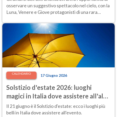
osservare un suggestivo spettacolo nel cielo, con la
Luna, Venere e Giove protagonisti di una rara
configurazione celeste.
CALENDARIO
17 Giugno 2026
Solstizio d'estate 2026: luoghi
magici in Italia dove assistere all'alba
più speciale dell'anno
Il 21 giugno è il Solstizio d'estate: ecco i luoghi più
belli in Italia dove assistere all'evento.