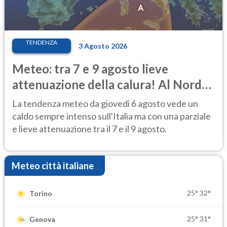
TENDENZA
3 Agosto 2026
Meteo: tra 7 e 9 agosto lieve
attenuazione della calura! Al Nord
rischio temporali
La tendenza meteo da giovedì 6 agosto vede un
caldo sempre intenso sull'Italia ma con una parziale
e lieve attenuazione tra il 7 e il 9 agosto.
Meteo città italiane
25°
32°
Torino
25°
31°
Genova