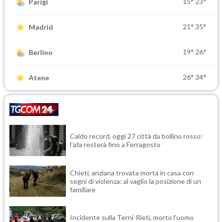
15°
23°
Parigi
21°
35°
Madrid
19°
26°
Berlino
26°
34°
Atene
Caldo record, oggi 27 città da bollino rosso:
l'afa resterà fino a Ferragosto
Chieti, anziana trovata morta in casa con
segni di violenza: al vaglio la posizione di un
familiare
Incidente sulla Terni-Rieti, morto l'uomo