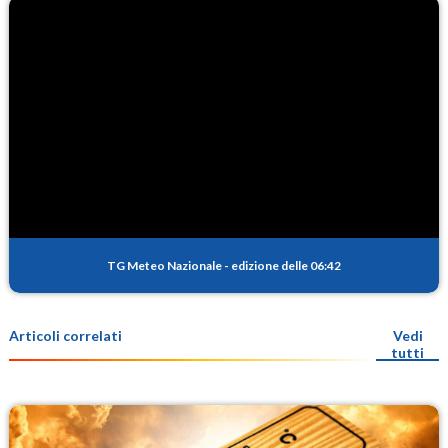
TG Meteo Nazionale
-
edizione delle 06:42
Articoli correlati
Vedi
tutti