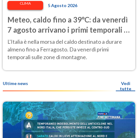
CLIMA
5 Agosto 2026
Meteo, caldo fino a 39°C: da venerdì
7 agosto arrivano i primi temporali e
un lieve calo delle temperature
L'Italia è nella morsa del caldo destinato a durare
almeno fino a Ferragosto. Da venerdì primi
temporali sulle zone di montagne.
Ultime news
Vedi
tutte