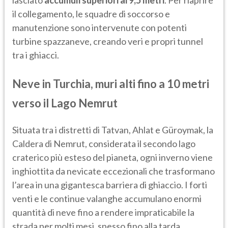
lasciato
accumuli superiori ai 9,5 metri
. Per riaprire
il collegamento, le squadre di soccorso e
manutenzione sono intervenute con potenti
turbine spazzaneve, creando veri e propri tunnel
tra i ghiacci.
Neve in Turchia, muri alti fino a 10 metri
verso il Lago Nemrut
Situata tra i distretti di Tatvan, Ahlat e Güroymak, la
Caldera di Nemrut, considerata il secondo lago
craterico più esteso del pianeta, ogni inverno viene
inghiottita da nevicate eccezionali che trasformano
l’area in una gigantesca barriera di ghiaccio. I forti
venti e le continue valanghe accumulano enormi
quantità di neve fino a rendere impraticabile la
strada per molti mesi, spesso fino alla tarda