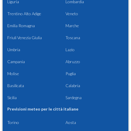
Liguria
Lombardia
Trentino Alto Adige
Veneto
Emilia Romagna
Marche
Friuli Venezia Giulia
Toscana
Umbria
Lazio
Campania
Abruzzo
Molise
Puglia
Basilicata
Calabria
Sicilia
Sardegna
Previsioni meteo per le città italiane
Torino
Aosta