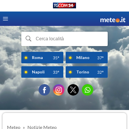
Roma
Milano
35°
37°
Napoli
Torino
33°
32°
Meteo
Notizie Meteo