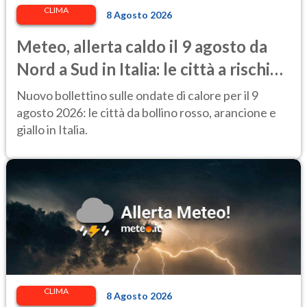
CLIMA
8 Agosto 2026
Meteo, allerta caldo il 9 agosto da
Nord a Sud in Italia: le città a rischio
per il Ministero della Salute
Nuovo bollettino sulle ondate di calore per il 9
agosto 2026: le città da bollino rosso, arancione e
giallo in Italia.
CLIMA
8 Agosto 2026