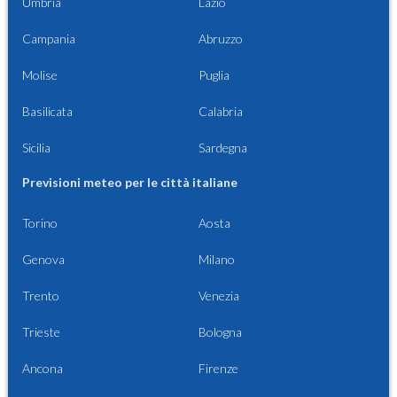
Umbria
Lazio
Campania
Abruzzo
Molise
Puglia
Basilicata
Calabria
Sicilia
Sardegna
Previsioni meteo per le città italiane
Torino
Aosta
Genova
Milano
Trento
Venezia
Trieste
Bologna
Ancona
Firenze