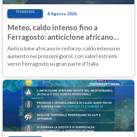
TENDENZA
8 Agosto 2026
Meteo, caldo intenso fino a
Ferragosto: anticiclone africano
ancora protagonista
Anticiclone africano in rinforzo: caldo intenso in
aumento nei prossimi giorni, con valori estremi
verso Ferragosto su gran parte d’Italia