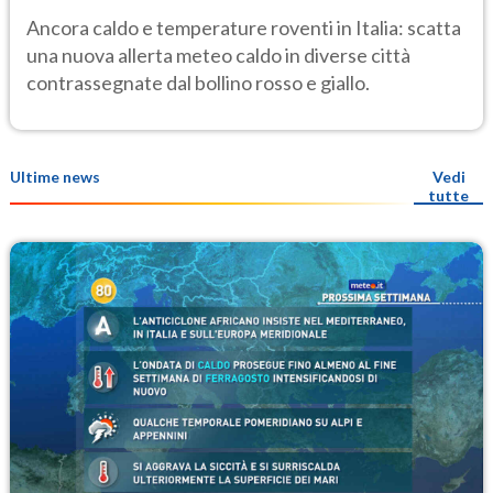
le città a rischio per il Ministero della
Ancora caldo e temperature roventi in Italia: scatta
Salute
una nuova allerta meteo caldo in diverse città
contrassegnate dal bollino rosso e giallo.
Ultime news
Vedi
tutte