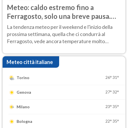
Meteo: caldo estremo fino a
Ferragosto, solo una breve pausa.
Ecco dove
La tendenza meteo per il weekend e l'inizio della
prossima settimana, quella che ci condurrà al
Ferragosto, vede ancora temperature molto
elevate
Meteo città italiane
26°
31°
Torino
27°
32°
Genova
23°
35°
Milano
22°
35°
Bologna