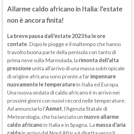
Allarme caldo africano in Italia: l'estate
non è ancora finita!
La breve pausa dall'estate 2023 ha le ore
contate
. Dopo le piogge e il maltempo che hanno
travolto buona parte della penisola con tanto di
prima neve sulla Marmolada, la
rimonta dell'alta
pressione
unita all'arrivo di una massa subtropicale
di origine africana sono pronte a far
impennare
nuovamente le temperature
in Italia ed Europa.
Una nuova ondata di caldo africano è in arrivo nei
prossimi giorni con nuovi record nelle temperature.
Ad annunciarlo l'
Aemet
, l’Agenzia Statale di
Meteorologia, che ha lanciato un
nuovo allarme
caldo africano
in Italia e in Spagna. La
massa d'aria
calda
in arrivo dal Nord Africa è diretta verso il