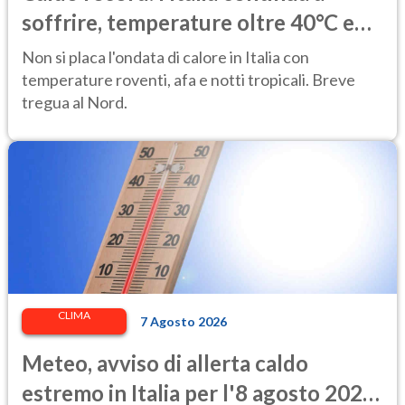
soffrire, temperature oltre 40°C e
afa per altri 10 giorni
Non si placa l'ondata di calore in Italia con
temperature roventi, afa e notti tropicali. Breve
tregua al Nord.
CLIMA
7 Agosto 2026
Meteo, avviso di allerta caldo
estremo in Italia per l'8 agosto 2026: