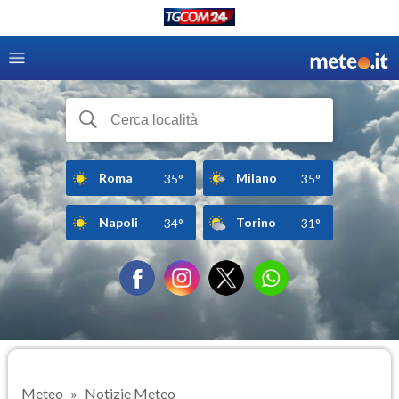
Roma
Milano
35°
35°
Napoli
Torino
34°
31°
Meteo
Notizie Meteo