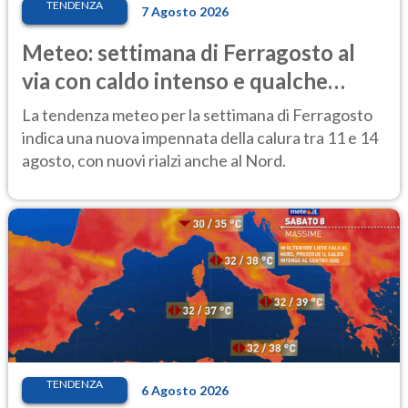
TENDENZA
7 Agosto 2026
Meteo: settimana di Ferragosto al
via con caldo intenso e qualche
temporale
La tendenza meteo per la settimana di Ferragosto
indica una nuova impennata della calura tra 11 e 14
agosto, con nuovi rialzi anche al Nord.
TENDENZA
6 Agosto 2026