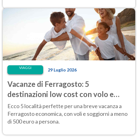
VIAGGI
29 Luglio 2026
Vacanze di Ferragosto: 5
destinazioni low cost con volo e
hotel sotto i 500 euro
Ecco 5 località perfette per una breve vacanza a
Ferragosto economica, con voli e soggiorni a meno
di 500 euro a persona.