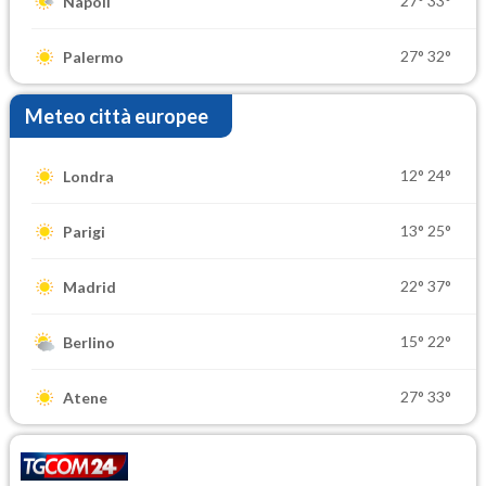
27°
33°
Napoli
27°
32°
Palermo
Meteo città europee
12°
24°
Londra
13°
25°
Parigi
22°
37°
Madrid
15°
22°
Berlino
27°
33°
Atene