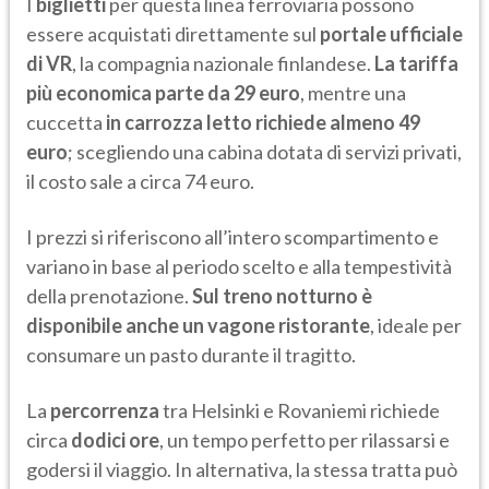
I
biglietti
per questa linea ferroviaria possono
essere acquistati direttamente sul
portale ufficiale
di VR
, la compagnia nazionale finlandese.
La tariffa
più economica parte da 29 euro
, mentre una
cuccetta
in carrozza letto richiede almeno 49
euro
; scegliendo una cabina dotata di servizi privati,
il costo sale a circa 74 euro.
I prezzi si riferiscono all’intero scompartimento e
variano in base al periodo scelto e alla tempestività
della prenotazione.
Sul treno notturno è
disponibile anche un vagone ristorante
, ideale per
consumare un pasto durante il tragitto.
La
percorrenza
tra Helsinki e Rovaniemi richiede
circa
dodici ore
, un tempo perfetto per rilassarsi e
godersi il viaggio. In alternativa, la stessa tratta può