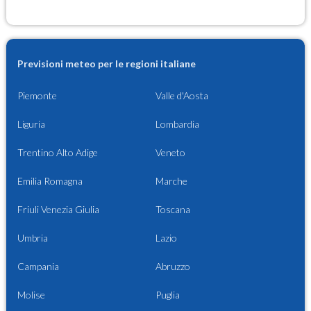
Previsioni meteo per le regioni italiane
Piemonte
Valle d'Aosta
Liguria
Lombardia
Trentino Alto Adige
Veneto
Emilia Romagna
Marche
Friuli Venezia Giulia
Toscana
Umbria
Lazio
Campania
Abruzzo
Molise
Puglia