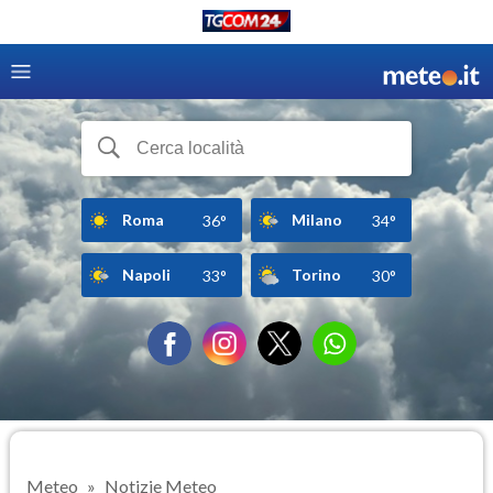
Roma
Milano
36°
34°
Napoli
Torino
33°
30°
Meteo
Notizie Meteo