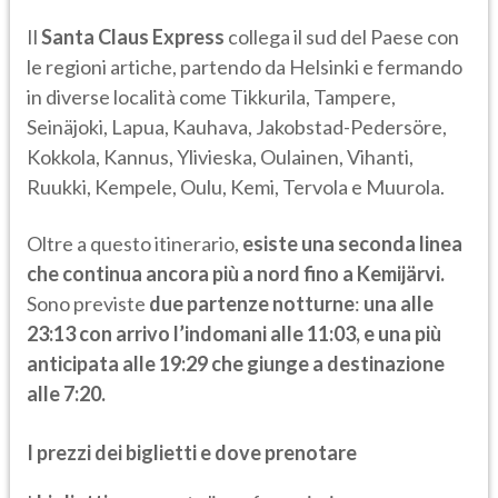
Il
Santa Claus Express
collega il sud del Paese con
le regioni artiche, partendo da Helsinki e fermando
in diverse località come Tikkurila, Tampere,
Seinäjoki, Lapua, Kauhava, Jakobstad-Pedersöre,
Kokkola, Kannus, Ylivieska, Oulainen, Vihanti,
Ruukki, Kempele, Oulu, Kemi, Tervola e Muurola.
Oltre a questo itinerario,
esiste una seconda linea
che continua ancora più a nord fino a Kemijärvi.
Sono previste
due partenze notturne
:
una alle
23:13 con arrivo l’indomani alle 11:03, e una più
anticipata alle 19:29 che giunge a destinazione
alle 7:20.
I prezzi dei biglietti e dove prenotare