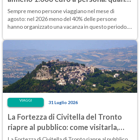
costano alloggio e trasporti
Sempre meno persone viaggiano nel mese di
agosto: nel 2026 meno del 40% delle persone
hanno organizzato una vacanza in questo periodo.
Perché?
VIAGGI
31 Luglio 2026
La Fortezza di Civitella del Tronto
riapre al pubblico: come visitarla,
anche di notte
La Fortezza di Civitella di Tronto riapre al pubblico