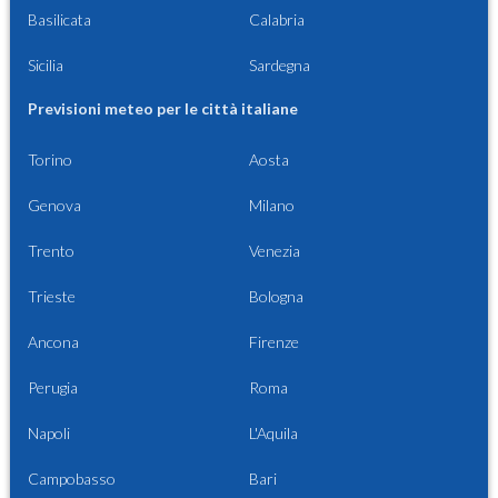
Basilicata
Calabria
Sicilia
Sardegna
Previsioni meteo per le città italiane
Torino
Aosta
Genova
Milano
Trento
Venezia
Trieste
Bologna
Ancona
Firenze
Perugia
Roma
Napoli
L'Aquila
Campobasso
Bari