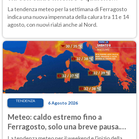
temporale
La tendenza meteo per la settimana di Ferragosto
indica una nuova impennata della calura tra 11 e 14
agosto, con nuovi rialzi anche al Nord.
TENDENZA
6 Agosto 2026
Meteo: caldo estremo fino a
Ferragosto, solo una breve pausa.
Ecco dove
La tendenza meteo per il weekend e l'inizio della