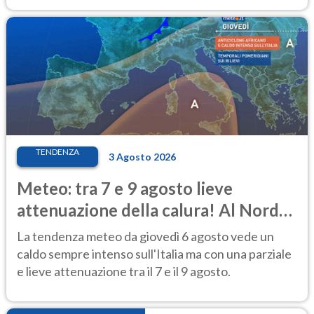
TENDENZA
3 Agosto 2026
Meteo: tra 7 e 9 agosto lieve
attenuazione della calura! Al Nord
rischio temporali
La tendenza meteo da giovedì 6 agosto vede un
caldo sempre intenso sull'Italia ma con una parziale
e lieve attenuazione tra il 7 e il 9 agosto.