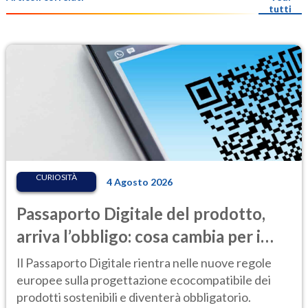
tutti
CURIOSITÀ
4 Agosto 2026
Passaporto Digitale del prodotto,
arriva l’obbligo: cosa cambia per i
consumatori, dalle batterie
Il Passaporto Digitale rientra nelle nuove regole
all’abbigliamento
europee sulla progettazione ecocompatibile dei
prodotti sostenibili e diventerà obbligatorio.