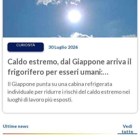
CURIOSITÀ
30 Luglio 2026
Caldo estremo, dal Giappone arriva il
frigorifero per esseri umani:
l'invenzione anti-afa che fa
Il Giappone punta su una cabina refrigerata
discutere
individuale per ridurre i rischi del caldo estremo nei
luoghi di lavoro più esposti.
Ultime news
Vedi
tutte