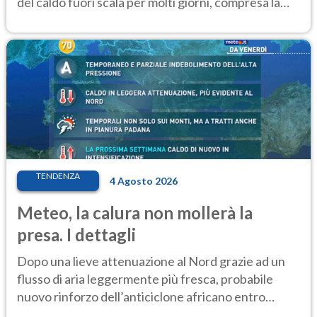
del caldo fuori scala per molti giorni, compresa la
settimana di Ferragosto
TENDENZA
4 Agosto 2026
Meteo, la calura non mollerà la
presa. I dettagli
Dopo una lieve attenuazione al Nord grazie ad un
flusso di aria leggermente più fresca, probabile
nuovo rinforzo dell’anticiclone africano entro
Ferragosto