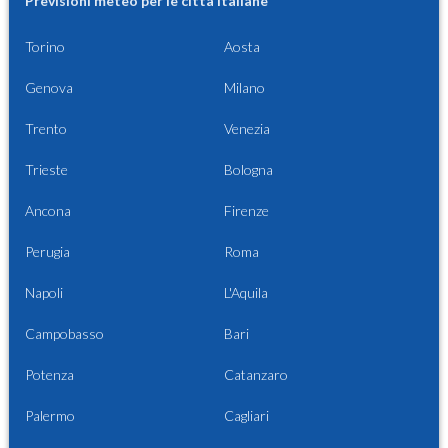
Previsioni meteo per le città italiane
Torino
Aosta
Genova
Milano
Trento
Venezia
Trieste
Bologna
Ancona
Firenze
Perugia
Roma
Napoli
L'Aquila
Campobasso
Bari
Potenza
Catanzaro
Palermo
Cagliari