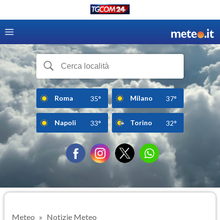
Roma
Milano
35°
37°
Napoli
Torino
33°
32°
Meteo
Notizie Meteo