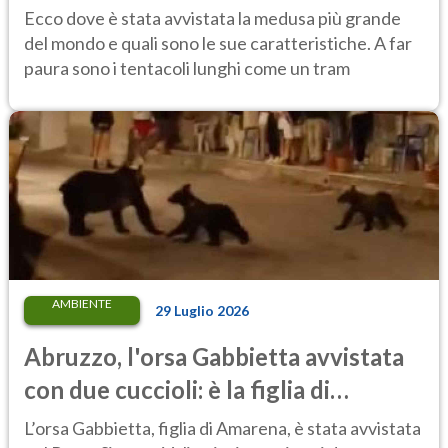
metri, più di un tram cittadino
Ecco dove è stata avvistata la medusa più grande
del mondo e quali sono le sue caratteristiche. A far
paura sono i tentacoli lunghi come un tram
AMBIENTE
29 Luglio 2026
Abruzzo, l'orsa Gabbietta avvistata
con due cuccioli: è la figlia di
Amarena
L’orsa Gabbietta, figlia di Amarena, è stata avvistata