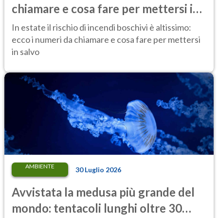
chiamare e cosa fare per mettersi in
salvo
In estate il rischio di incendi boschivi è altissimo:
ecco i numeri da chiamare e cosa fare per mettersi
in salvo
AMBIENTE
30 Luglio 2026
Avvistata la medusa più grande del
mondo: tentacoli lunghi oltre 30