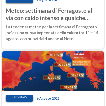
Meteo: settimana di Ferragosto al
via con caldo intenso e qualche
temporale
La tendenza meteo per la settimana di Ferragosto
indica una nuova impennata della calura tra 11 e 14
agosto, con nuovi rialzi anche al Nord.
TENDENZA
6 Agosto 2026