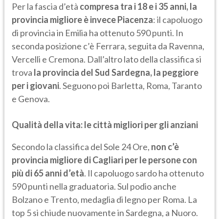
Per la fascia d’età
compresa tra i 18 e i 35 anni, la
provincia migliore è invece Piacenza
: il capoluogo
di provincia in Emilia ha ottenuto 590 punti. In
seconda posizione c’è Ferrara, seguita da Ravenna,
Vercelli e Cremona. Dall’altro lato della classifica si
trova
la provincia del Sud Sardegna, la peggiore
per i giovani
. Seguono poi Barletta, Roma, Taranto
e Genova.
Qualità della vita: le città migliori per gli anziani
Secondo la classifica del Sole 24 Ore,
non c’è
provincia migliore di Cagliari per le persone con
più di 65 anni d’età
. Il capoluogo sardo ha ottenuto
590 punti nella graduatoria. Sul podio anche
Bolzano e Trento, medaglia di legno per Roma. La
top 5 si chiude nuovamente in Sardegna, a Nuoro.