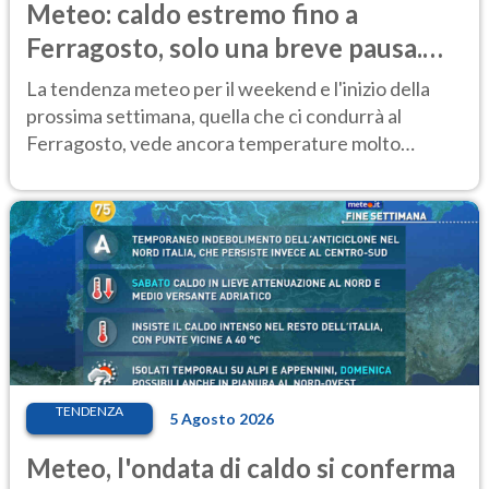
Meteo: caldo estremo fino a
Ferragosto, solo una breve pausa.
Ecco dove
La tendenza meteo per il weekend e l'inizio della
prossima settimana, quella che ci condurrà al
Ferragosto, vede ancora temperature molto
elevate
TENDENZA
5 Agosto 2026
Meteo, l'ondata di caldo si conferma