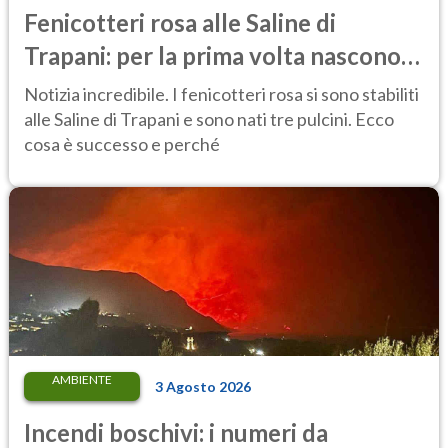
Fenicotteri rosa alle Saline di
Trapani: per la prima volta nascono
tre pulcini nella riserva
Notizia incredibile. I fenicotteri rosa si sono stabiliti
alle Saline di Trapani e sono nati tre pulcini. Ecco
cosa è successo e perché
AMBIENTE
3 Agosto 2026
Incendi boschivi: i numeri da