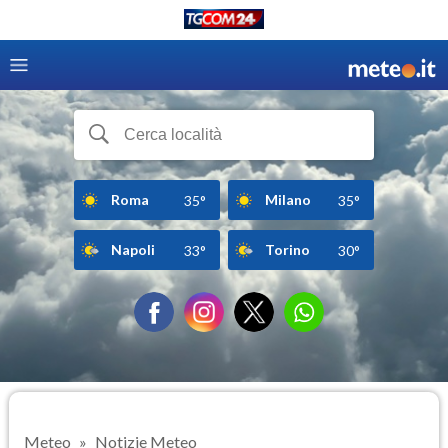
Roma
Milano
35°
35°
Napoli
Torino
33°
30°
Meteo
Notizie Meteo