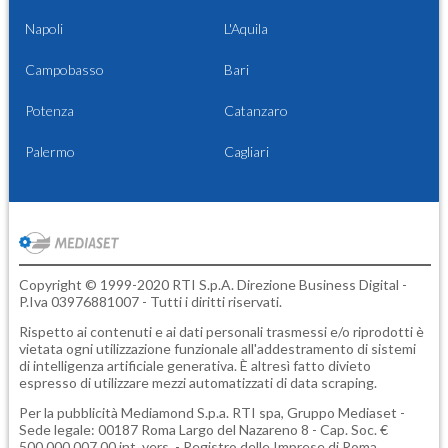
Napoli
L'Aquila
Campobasso
Bari
Potenza
Catanzaro
Palermo
Cagliari
Copyright © 1999-2020 RTI S.p.A. Direzione Business Digital -
P.Iva 03976881007 - Tutti i diritti riservati.
Rispetto ai contenuti e ai dati personali trasmessi e/o riprodotti è
vietata ogni utilizzazione funzionale all'addestramento di sistemi
di intelligenza artificiale generativa. È altresì fatto divieto
espresso di utilizzare mezzi automatizzati di data scraping.
Per la pubblicità
Mediamond S.p.a.
RTI spa, Gruppo Mediaset -
Sede legale: 00187 Roma Largo del Nazareno 8 - Cap. Soc. €
500.000.007,00 int. vers. - Registro delle Imprese di Roma,