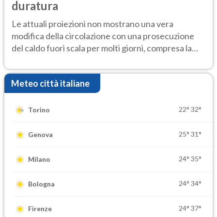
duratura
Le attuali proiezioni non mostrano una vera
modifica della circolazione con una prosecuzione
del caldo fuori scala per molti giorni, compresa la
settimana di Ferragosto
Meteo città italiane
22°
32°
Torino
25°
31°
Genova
24°
35°
Milano
24°
34°
Bologna
24°
37°
Firenze