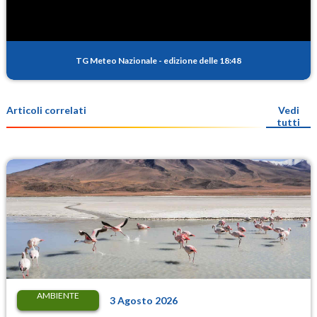
TG Meteo Nazionale
-
edizione delle 18:48
Articoli correlati
Vedi
tutti
AMBIENTE
3 Agosto 2026