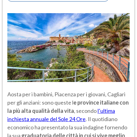
Aosta per i bambini, Piacenza per i giovani, Cagliari
per gli anziani: sono queste l
e province italiane con
la più alta qualità della vita
, secondo
l’ultima
inchiesta annuale del Sole 24 Ore
. Il quotidiano
economico ha presentato la sua indagine fornendo
la sua
graduatoria delle città in cui si vive meglio