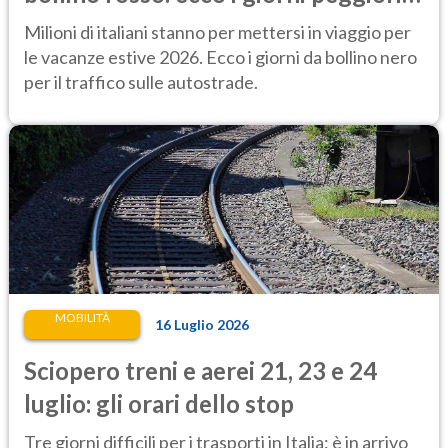
per mettersi in viaggio
Milioni di italiani stanno per mettersi in viaggio per
le vacanze estive 2026. Ecco i giorni da bollino nero
per il traffico sulle autostrade.
MOBILITÀ
16 Luglio 2026
Sciopero treni e aerei 21, 23 e 24
luglio: gli orari dello stop
Tre giorni difficili per i trasporti in Italia: è in arrivo