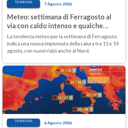
TENDENZA
7 Agosto 2026
Meteo: settimana di Ferragosto al
via con caldo intenso e qualche
temporale
La tendenza meteo per la settimana di Ferragosto
indica una nuova impennata della calura tra 11 e 14
agosto, con nuovi rialzi anche al Nord.
TENDENZA
6 Agosto 2026