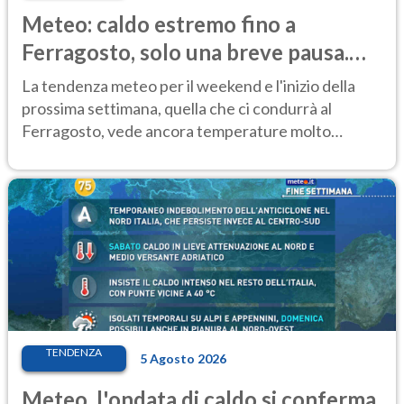
Meteo: caldo estremo fino a
Ferragosto, solo una breve pausa.
Ecco dove
La tendenza meteo per il weekend e l'inizio della
prossima settimana, quella che ci condurrà al
Ferragosto, vede ancora temperature molto
elevate
TENDENZA
5 Agosto 2026
Meteo, l'ondata di caldo si conferma