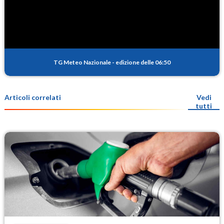
TG Meteo Nazionale
-
edizione delle 06:50
Articoli correlati
Vedi
tutti