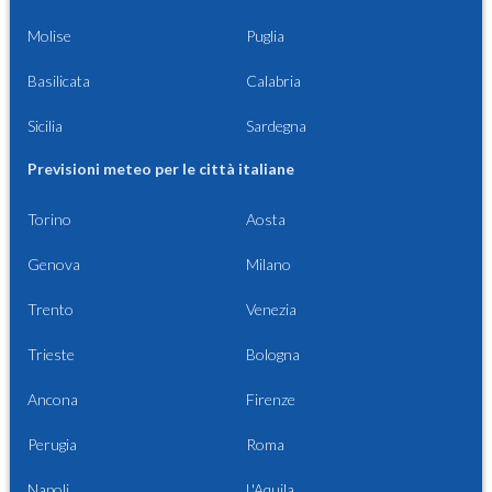
Molise
Puglia
Basilicata
Calabria
Sicilia
Sardegna
Previsioni meteo per le città italiane
Torino
Aosta
Genova
Milano
Trento
Venezia
Trieste
Bologna
Ancona
Firenze
Perugia
Roma
Napoli
L'Aquila