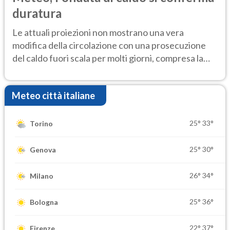
duratura
Le attuali proiezioni non mostrano una vera
modifica della circolazione con una prosecuzione
del caldo fuori scala per molti giorni, compresa la
settimana di Ferragosto
Meteo città italiane
25°
33°
Torino
25°
30°
Genova
26°
34°
Milano
25°
36°
Bologna
22°
37°
Firenze