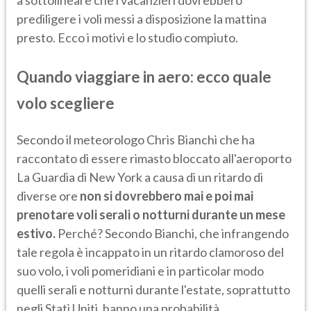
a sottolineare che i vacanzieri dovrebbero
prediligere i voli messi a disposizione la mattina
presto. Ecco i motivi e lo studio compiuto.
Quando viaggiare in aero: ecco quale
volo scegliere
Secondo il meteorologo Chris Bianchi che ha
raccontato di essere rimasto bloccato all'aeroporto
La Guardia di New York a causa di un ritardo di
diverse ore
non si dovrebbero mai e poi mai
prenotare voli serali o notturni durante un mese
estivo.
Perché? Secondo Bianchi, che infrangendo
tale regola è incappato in un ritardo clamoroso del
suo volo, i voli pomeridiani e in particolar modo
quelli serali e notturni durante l'estate, soprattutto
negli Stati Uniti, hanno una probabilità