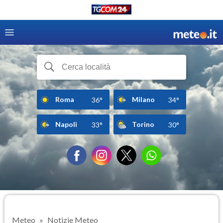
Roma
Milano
36°
34°
Napoli
Torino
33°
30°
Meteo
Notizie Meteo