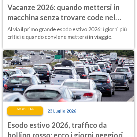
Vacanze 2026: quando mettersi in
macchina senza trovare code nel
primo lungo esodo estivo
Al via il primo grande esodo estivo 2026: i giorni più
critici e quando conviene mettersi in viaggio.
MOBILITÀ
23 Luglio 2026
Esodo estivo 2026, traffico da
bollino rosso: ecco i giorni peggiori