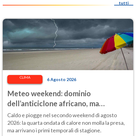
tutti
CLIMA
6 Agosto 2026
Meteo weekend: dominio
dell’anticiclone africano, ma
attenzione ai temporali intensi. Le
Caldo e piogge nel secondo weekend di agosto
previsioni
2026: la quarta ondata di calore non molla la presa,
ma arrivano i primi temporali di stagione.