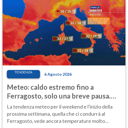
TENDENZA
6 Agosto 2026
Meteo: caldo estremo fino a
Ferragosto, solo una breve pausa.
Ecco dove
La tendenza meteo per il weekend e l'inizio della
prossima settimana, quella che ci condurrà al
Ferragosto, vede ancora temperature molto