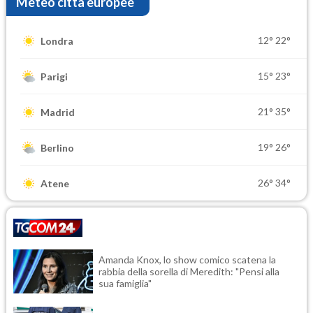
Meteo città europee
12°
22°
Londra
15°
23°
Parigi
21°
35°
Madrid
19°
26°
Berlino
26°
34°
Atene
Amanda Knox, lo show comico scatena la
rabbia della sorella di Meredith: "Pensi alla
sua famiglia"