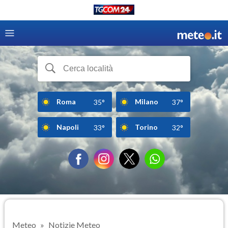
Roma
Milano
35°
37°
Napoli
Torino
33°
32°
Meteo
Notizie Meteo