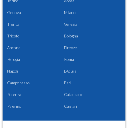
Torino
Aosta
Genova
Milano
Trento
Venezia
Trieste
Bologna
Ancona
Firenze
Perugia
Roma
Napoli
L'Aquila
Campobasso
Bari
Potenza
Catanzaro
Palermo
Cagliari