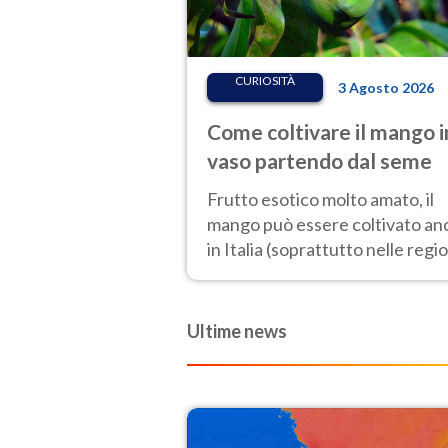
CURIOSITÀ
3 Agosto 2026
Come coltivare il mango i
vaso partendo dal seme
Frutto esotico molto amato, il
mango può essere coltivato an
in Italia (soprattutto nelle regio
più calde).
Ultime news