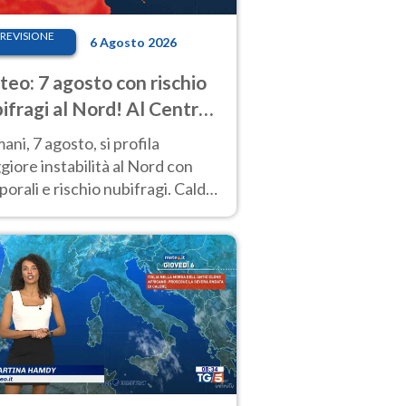
REVISIONE
6 Agosto 2026
eo: 7 agosto con rischio
ifragi al Nord! Al Centro-
 caldo estremo
ni, 7 agosto, si profila
iore instabilità al Nord con
orali e rischio nubifragi. Caldo
pre estremo al Centro-Sud. Le
isioni.