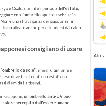
kyo e Osaka durante il periodo dell'
estate
,
eggiare
con l'ombrello aperto
anche se in
. Non è una stravaganza dei giapponesi, in
ato un alleato anche per difendersi dal caldo
ivo.
giapponesi consigliano di usare
Altri a
e
“ombrello da sole”
, e negli ultimi anni è
 Paese deve fare i conti con estati con
si di umidità altissimi.
 in Giappone,
un ombrello anti-UV può
 il calore percepito dall'essere umano
.