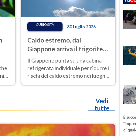
CURIOSITÀ
30 Luglio 2026
n
Caldo estremo, dal
Giappone arriva il frigorifero
per esseri umani:
Il Giappone punta su una cabina
l'invenzione anti-afa che fa
che
refrigerata individuale per ridurre i
discutere
ni
rischi del caldo estremo nei luoghi
di lavoro più esposti.
Vedi
tutte
È succ
"impren
di qual