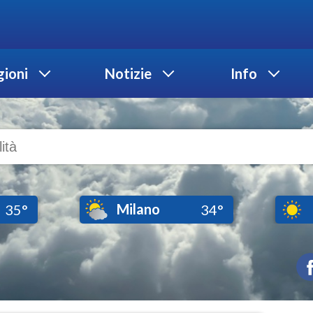
ioni
Notizie
Info
Milano
35°
34°