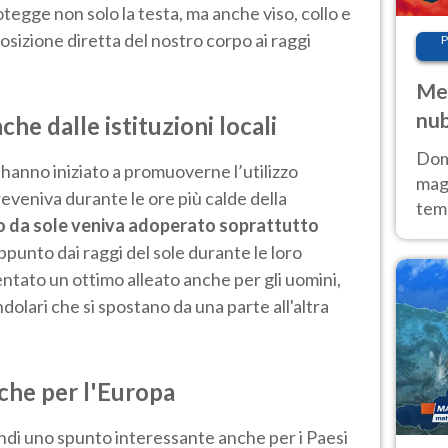
tegge non solo la testa, ma anche viso, collo e
osizione diretta del nostro corpo ai raggi
P
Met
nub
he dalle istituzioni locali
Sud
Doma
 hanno iniziato a promuoverne l’utilizzo
magg
eveniva durante le ore più calde della
temp
lo da sole veniva adoperato soprattutto
sem
punto dai raggi del sole durante le loro
prev
ntato un ottimo alleato anche per gli uomini,
dolari che si spostano da una parte all'altra
che per l'Europa
ndi uno spunto interessante anche per i Paesi