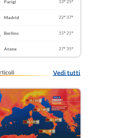
13°
25°
Parigi
22°
37°
Madrid
15°
21°
Berlino
27°
35°
Atene
rticoli
Vedi tutti