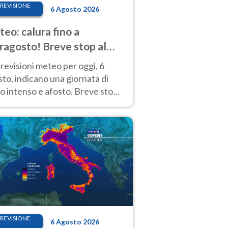
REVISIONE
6 Agosto 2026
eo: calura fino a
ragosto! Breve stop al
d tra 7 e 9 agosto
revisioni meteo per oggi, 6
to, indicano una giornata di
o intenso e afosto. Breve stop
Anticiclone solo sulle regioni del
d.
REVISIONE
6 Agosto 2026