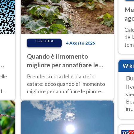
Met
ago
ai 
Cal
dell
CURIOSITÀ
4 Agosto 2026
temp
inte
Quando è il momento
tre
migliore per annaffiare le
Wik
piante in estate?
elle
Prendersi cura delle piante in
Bu
ie
estate: ecco quando è il momento
Il 
dei
migliore per annaffiare le piante
vie
durante i mesi caldi
Bea
int.