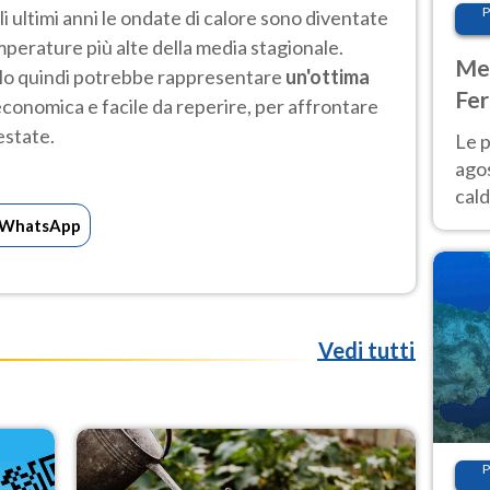
P
 ultimi anni le ondate di calore sono diventate
perature più alte della media stagionale.
Met
ello quindi potrebbe rappresentare
un'ottima
Fer
economica e facile da reperire, per affrontare
Nor
estate.
Le p
agos
cald
all'
WhatsApp
Nor
Vedi tutti
P