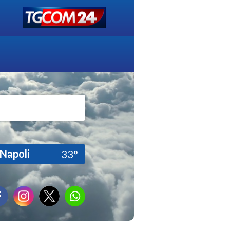
Napoli
33°