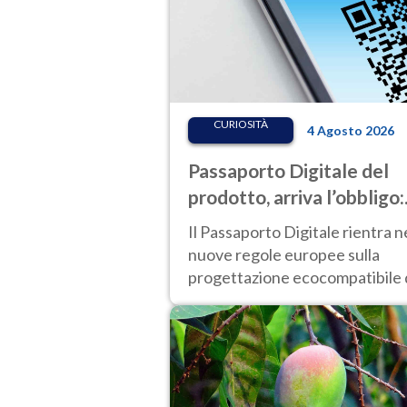
CURIOSITÀ
4 Agosto 2026
Passaporto Digitale del
prodotto, arriva l’obbligo:
cosa cambia per i
Il Passaporto Digitale rientra n
consumatori, dalle batter
nuove regole europee sulla
all’abbigliamento
progettazione ecocompatibile 
prodotti sostenibili e diventerà
obbligatorio.