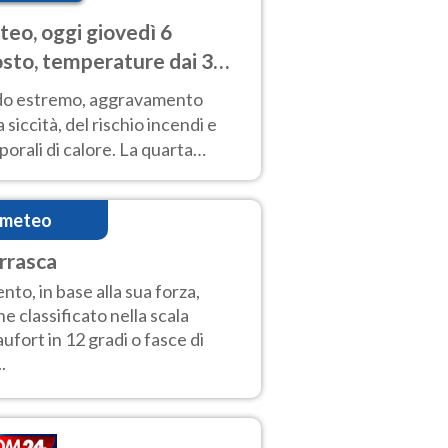
eo, oggi giovedì 6
sto, temperature dai 33
40 gradi
do estremo, aggravamento
a siccità, del rischio incendi e
orali di calore. La quarta
nsa ondata di calore non dà
gua e durerà fino Ferragosto
imeteo
rrasca
vento, in base alla sua forza,
ne classificato nella scala
ufort in 12 gradi o fasce di
..