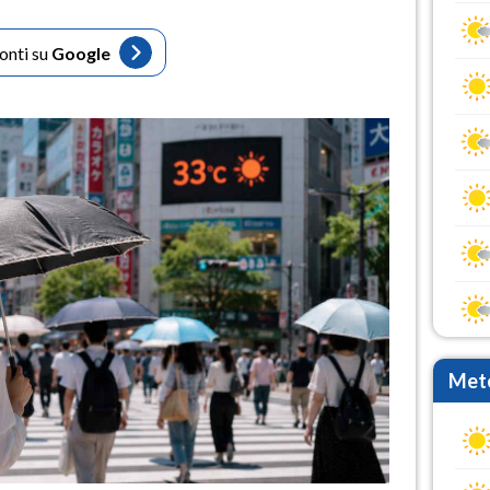
fonti su
Google
Mete