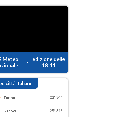
G Meteo
edizione delle
-
zionale
18:41
o città italiane
22°
34°
Torino
25°
31°
Genova