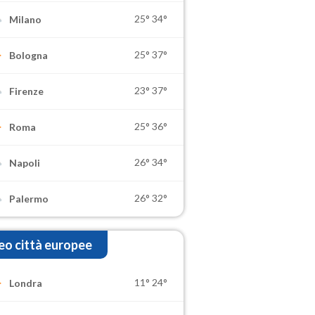
25°
34°
Milano
25°
37°
Bologna
23°
37°
Firenze
25°
36°
Roma
26°
34°
Napoli
26°
32°
Palermo
o città europee
11°
24°
Londra