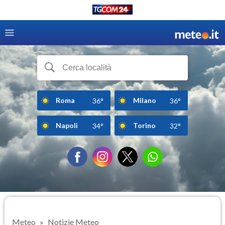
Roma
Milano
36°
36°
Napoli
Torino
34°
32°
Meteo
Notizie Meteo