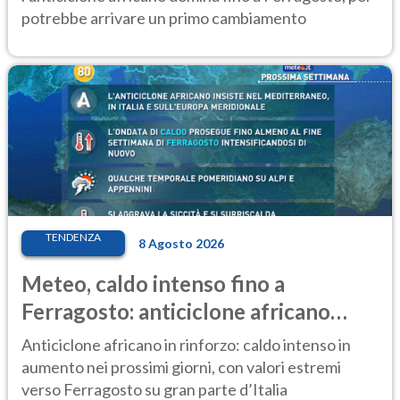
potrebbe arrivare un primo cambiamento
TENDENZA
8 Agosto 2026
Meteo, caldo intenso fino a
Ferragosto: anticiclone africano
ancora protagonista
Anticiclone africano in rinforzo: caldo intenso in
aumento nei prossimi giorni, con valori estremi
verso Ferragosto su gran parte d’Italia