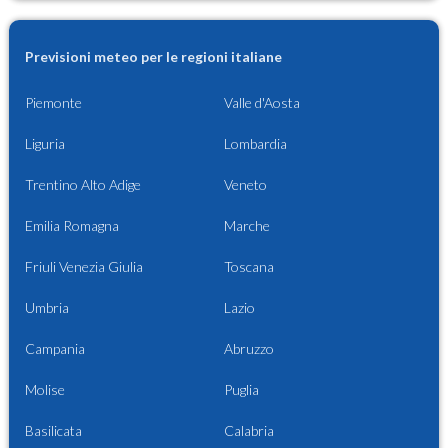
Previsioni meteo per le regioni italiane
Piemonte
Valle d'Aosta
Liguria
Lombardia
Trentino Alto Adige
Veneto
Emilia Romagna
Marche
Friuli Venezia Giulia
Toscana
Umbria
Lazio
Campania
Abruzzo
Molise
Puglia
Basilicata
Calabria