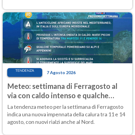
TENDENZA
7 Agosto 2026
Meteo: settimana di Ferragosto al
via con caldo intenso e qualche
temporale
La tendenza meteo per la settimana di Ferragosto
indica una nuova impennata della calura tra 11 e 14
agosto, con nuovi rialzi anche al Nord.