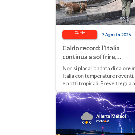
CLIMA
7 Agosto 2026
Caldo record: l’Italia
continua a soffrire,
temperature oltre 40°C e
Non si placa l'ondata di calore i
afa per altri 10 giorni
Italia con temperature roventi,
e notti tropicali. Breve tregua a
Nord.