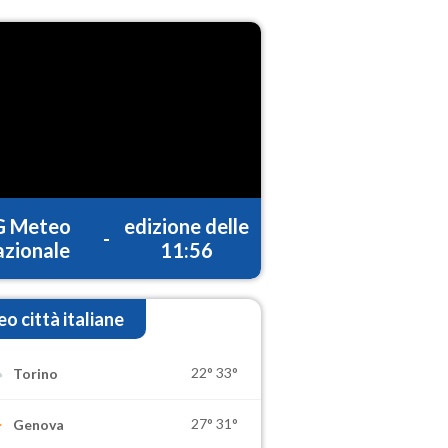
G Meteo
edizione delle
-
zionale
11:56
o città italiane
22°
33°
Torino
27°
31°
Genova