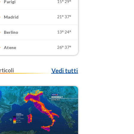
15°
29°
Parigi
21°
37°
Madrid
13°
24°
Berlino
26°
37°
Atene
rticoli
Vedi tutti