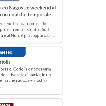
eo 8 agosto: weekend al
 con qualche temporale e
do estremo al Centro-Sud
eekend ha inizio con caldo
pre estremo al Centro-Sud
re al Nord è più sopportabile
 a domenica 9. Temporali di
re sui rilievi.
imeteo
riolis
forza di Coriolis è necessaria
 descrivere la dinamica in un
tema che ruota, nel nostro
..