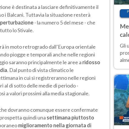
zione è destinata a lasciare definitivamente il
P
o i Balcani. Tuttavia la situazione resterà
 perturbazione
- la numero 5 del mese - che
Met
utto lo Stivale.
cal
sem
Gli 
terà in moto retrogrado dall’Europa orientale
pros
ando piogge e temporali anche nelle regioni
alm
aggio saranno principalmente le aree a
ridosso
con
dia
.
Dal punto di vista climatico le
inte
ttimana in cui si registreranno nelle regioni
set
ri al di sotto delle medie di periodo -
i a valori prossimi alla media stagionale.
 - che dovranno comunque essere confermate
i prospetta quindi una
settimana piuttosto
mporaneo
miglioramento nella giornata di