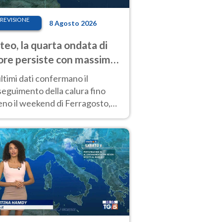
REVISIONE
8 Agosto 2026
eo, la quarta ondata di
ore persiste con massime
pre molto elevate
ultimi dati confermano il
eguimento della calura fino
eno il weekend di Ferragosto,
 tendenza a una nuova
nsificazione prossima
timana