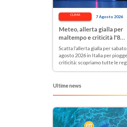
CLIMA
7 Agosto 2026
Meteo, allerta gialla per
maltempo e criticità l'8
agosto 2026: le regioni a
Scatta l'allerta gialla per sabato
rischio
agosto 2026 in Italia per piogge
criticità: scopriamo tutte le reg
e zone colpite.
Ultime news