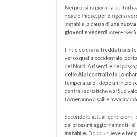
Nei prossimi giorni la perturba
nostro Paese, per dirigersi vers
instabile, a causa di
una nuova
giovedì e venerdì
interesserà t
Il nucleo di aria fredda transi
verso quella occidentale, port
del Nord. A risentire del pass
delle Alpi centrali e
la
Lombar
temperature - dopo un inizio se
centrali adriatiche e al Sud valo
torneranno a salire avvicinandos
Secondo le attuali condizioni
dai prossimi aggiornamenti - s
instabile
. Dopo un lieve e te