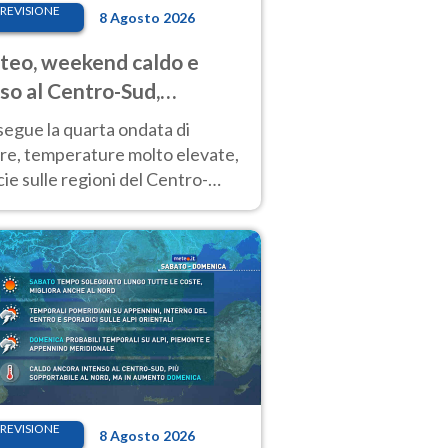
REVISIONE
8 Agosto 2026
eo, weekend caldo e
so al Centro-Sud,
porali sui rilievi
segue la quarta ondata di
ore, temperature molto elevate,
ie sulle regioni del Centro-
 Nuovi temporali di calore sulle
e montuose
REVISIONE
8 Agosto 2026