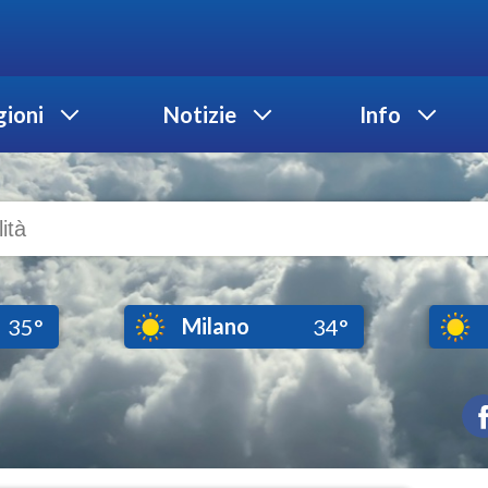
ioni
Notizie
Info
Milano
35°
34°