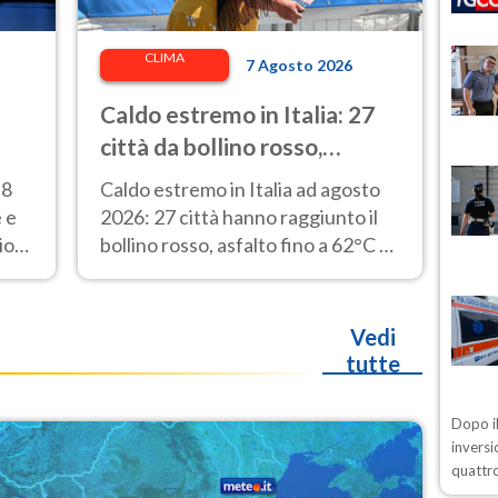
CLIMA
7 Agosto 2026
Caldo estremo in Italia: 27
città da bollino rosso,
asfalto fino a 62° e punte di
 8
Caldo estremo in Italia ad agosto
48° alla stazione di Napoli
 e
2026: 27 città hanno raggiunto il
ioni
bollino rosso, asfalto fino a 62°C e
48°C rilevati alla stazione di Napoli.
Vedi
tutte
Dopo il
inversi
quattro