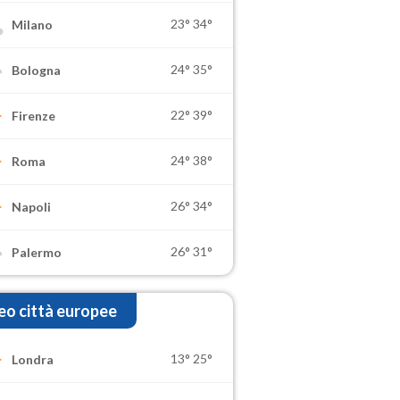
23°
34°
Milano
24°
35°
Bologna
22°
39°
Firenze
24°
38°
Roma
26°
34°
Napoli
26°
31°
Palermo
o città europee
13°
25°
Londra