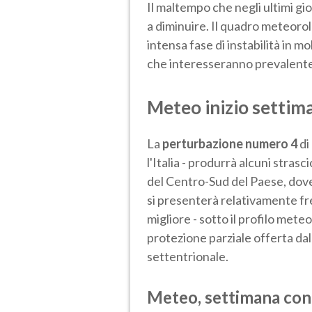
Il maltempo che negli ultimi gi
a diminuire. Il quadro meteorol
intensa fase di instabilità in mo
che interesseranno prevalent
Meteo inizio settiman
La
perturbazione numero 4
di
l'Italia - produrrà alcuni stras
del Centro-Sud del Paese, dov
si presenterà relativamente fr
migliore - sotto il profilo mete
protezione parziale offerta dal
settentrionale.
Meteo, settimana con 