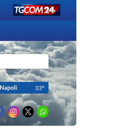
Napoli
33°