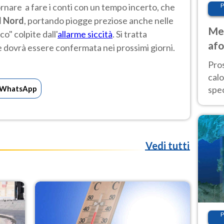
rnare a fare i conti con un tempo incerto, che
P
l Nord
, portando piogge preziose anche nelle
Met
o" colpite dall'
allarme siccità
. Si tratta
afo
dovrà essere confermata nei prossimi giorni.
tem
Pro
cal
WhatsApp
spec
Sud.
are
Vedi tutti
P