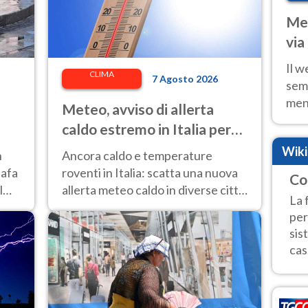
Met
via
cal
Il w
CLIMA
7 Agosto 2026
sem
ment
Meteo, avviso di allerta
fino
caldo estremo in Italia per
calo
l'8 agosto 2026: le città a
Wik
n
Ancora caldo e temperature
rischio per il Ministero della
 afa
roventi in Italia: scatta una nuova
Co
Salute
l
allerta meteo caldo in diverse città
La 
contrassegnate dal bollino rosso e
per
giallo.
sis
cas.