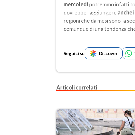
mercoledì
potremmo infatti to
dovrebbe raggiungere
anche i
regioni che da mesi sono "a secc
comunque di una tendenza che 
Seguici su
Discover
Articoli correlati