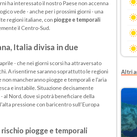
orni ha interessato il nostro Paese non accenna
ogico vede - anche per i prossimi giorni - una
lte regioni italiane, con
piogge e temporali
emente il Centro-Sud.
a, Italia divisa in due
 aprile - che nei giorni scorsi ha attraversato
cichi. A risentirne saranno soprattutto le regioni
Altri a
e non mancheranno piogge e temporali e l'aria
esca e instabile. Situazione decisamente
o - al Nord, dove si potrà beneficiare della
l’alta pressione con baricentro sull’Europa
rischio piogge e temporali