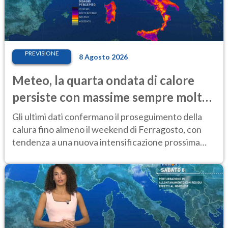
PREVISIONE
8 Agosto 2026
Meteo, la quarta ondata di calore
persiste con massime sempre molto
elevate
Gli ultimi dati confermano il proseguimento della
calura fino almeno il weekend di Ferragosto, con
tendenza a una nuova intensificazione prossima
settimana