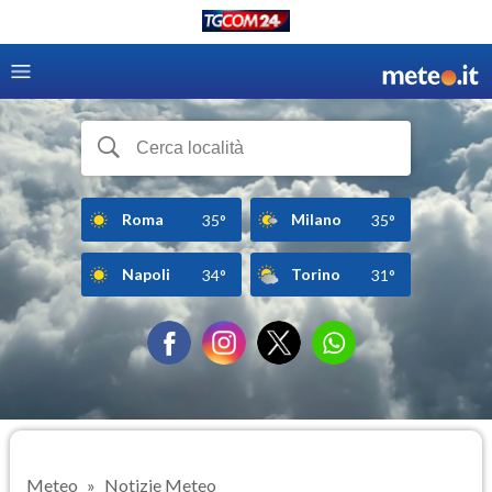
Roma
Milano
35°
35°
Napoli
Torino
34°
31°
Meteo
Notizie Meteo