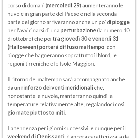
corso di domani (
mercoledì 29
) aumenteranno le
nuvole in gran parte del Paese e nella seconda
parte del giorno arriveranno anche un po’ di
piogge
per l’avvicinarsi di una
perturbazione
(la numero 10
di ottobre) che poi
tra giovedì 30 e venerdì 31
(Halloween) porterà diffuso maltempo
, con
piogge che bagneranno soprattutto il Nord, le
regioni tirreniche e le Isole Maggiori.
Il ritorno del maltempo sarà accompagnato anche
da un
rinforzo dei venti meridionali
che,
nonostante le nuvole, manterranno quindi le
temperature relativamente alte, regalandoci così
giornate piuttosto miti
.
La tendenza per i giorni successivi, e dunque per il
weekend di Ognissanti
, è ancora caratterizzata da