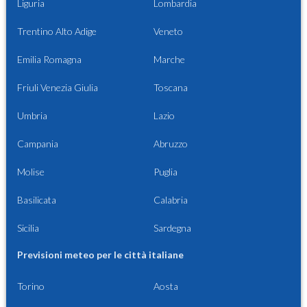
Liguria
Lombardia
Trentino Alto Adige
Veneto
Emilia Romagna
Marche
Friuli Venezia Giulia
Toscana
Umbria
Lazio
Campania
Abruzzo
Molise
Puglia
Basilicata
Calabria
Sicilia
Sardegna
Previsioni meteo per le città italiane
Torino
Aosta