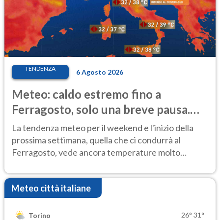
TENDENZA
6 Agosto 2026
Meteo: caldo estremo fino a
Ferragosto, solo una breve pausa.
Ecco dove
La tendenza meteo per il weekend e l'inizio della
prossima settimana, quella che ci condurrà al
Ferragosto, vede ancora temperature molto
elevate
Meteo città italiane
26°
31°
Torino