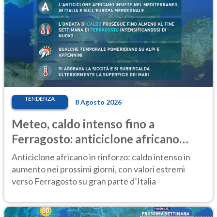
TENDENZA
8 Agosto 2026
Meteo, caldo intenso fino a
Ferragosto: anticiclone africano
ancora protagonista
Anticiclone africano in rinforzo: caldo intenso in
aumento nei prossimi giorni, con valori estremi
verso Ferragosto su gran parte d’Italia