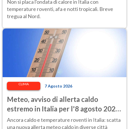
afa per altri 10 giorni
Non si placa l'ondata di calore in Italia con
temperature roventi, afa e notti tropicali. Breve
tregua al Nord.
CLIMA
7 Agosto 2026
Meteo, avviso di allerta caldo
estremo in Italia per l'8 agosto 2026:
le città a rischio per il Ministero della
Ancora caldo e temperature roventi in Italia: scatta
Salute
una nuova allerta meteo caldo in diverse città