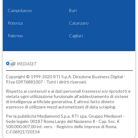
Campobasso
Bari
Potenza
Catanzaro
Palermo
Cagliari
Copyright © 1999-2020 RTI S.p.A. Direzione Business Digital -
P.Iva 03976881007 - Tutti i diritti riservati.
Rispetto ai contenuti e ai dati personali trasmessi e/o riprodotti è
vietata ogni utilizzazione funzionale all'addestramento di sistemi
di intelligenza artificiale generativa. È altresì fatto divieto
espresso di utilizzare mezzi automatizzati di data scraping.
Per la pubblicità
Mediamond S.p.a.
RTI spa, Gruppo Mediaset -
Sede legale: 00187 Roma Largo del Nazareno 8 - Cap. Soc. €
500.000.007,00 int. vers. - Registro delle Imprese di Roma,
C.F.06921720154