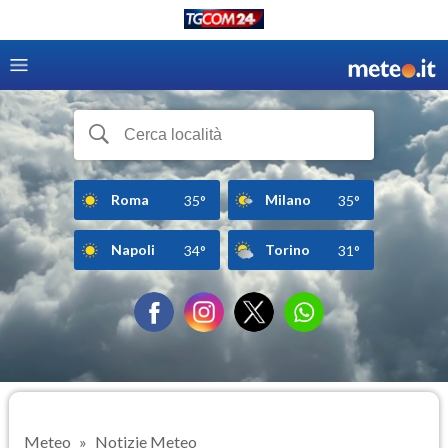
Roma
Milano
35°
35°
Napoli
Torino
34°
31°
Meteo
Notizie Meteo