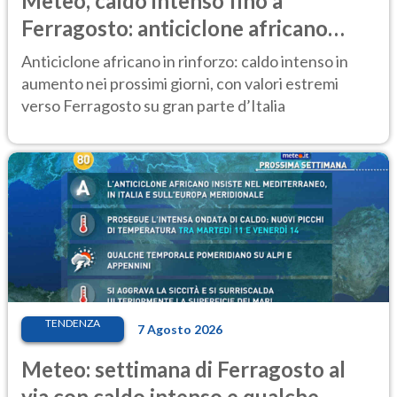
Meteo, caldo intenso fino a
Ferragosto: anticiclone africano
ancora protagonista
Anticiclone africano in rinforzo: caldo intenso in
aumento nei prossimi giorni, con valori estremi
verso Ferragosto su gran parte d’Italia
TENDENZA
7 Agosto 2026
Meteo: settimana di Ferragosto al
via con caldo intenso e qualche