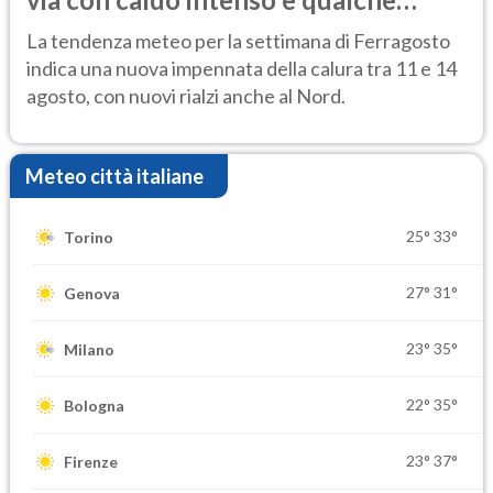
temporale
La tendenza meteo per la settimana di Ferragosto
indica una nuova impennata della calura tra 11 e 14
agosto, con nuovi rialzi anche al Nord.
Meteo città italiane
25°
33°
Torino
27°
31°
Genova
23°
35°
Milano
22°
35°
Bologna
23°
37°
Firenze