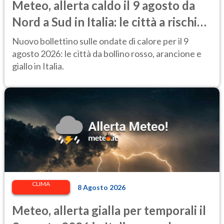
Meteo, allerta caldo il 9 agosto da
Nord a Sud in Italia: le città a rischio
per il Ministero della Salute
Nuovo bollettino sulle ondate di calore per il 9
agosto 2026: le città da bollino rosso, arancione e
giallo in Italia.
CLIMA
8 Agosto 2026
Meteo, allerta gialla per temporali il