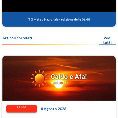
TG Meteo Nazionale
-
edizione delle 06:48
Articoli correlati
Vedi
tutti
CLIMA
8 Agosto 2026