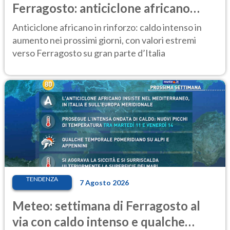
Ferragosto: anticiclone africano
ancora protagonista
Anticiclone africano in rinforzo: caldo intenso in
aumento nei prossimi giorni, con valori estremi
verso Ferragosto su gran parte d’Italia
TENDENZA
7 Agosto 2026
Meteo: settimana di Ferragosto al
via con caldo intenso e qualche