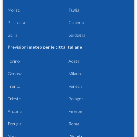
Molise
Puglia
Basilicata
Calabria
Sicilia
Sardegna
Previsioni meteo per le città italiane
Torino
Aosta
Genova
Milano
Trento
Venezia
Trieste
Bologna
Ancona
Firenze
Perugia
Roma
Napoli
L'Aquila