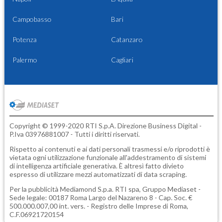
Campobasso
Bari
Potenza
Catanzaro
Palermo
Cagliari
Copyright © 1999-2020 RTI S.p.A. Direzione Business Digital -
P.Iva 03976881007 - Tutti i diritti riservati.
Rispetto ai contenuti e ai dati personali trasmessi e/o riprodotti è
vietata ogni utilizzazione funzionale all'addestramento di sistemi
di intelligenza artificiale generativa. È altresì fatto divieto
espresso di utilizzare mezzi automatizzati di data scraping.
Per la pubblicità
Mediamond S.p.a.
RTI spa, Gruppo Mediaset -
Sede legale: 00187 Roma Largo del Nazareno 8 - Cap. Soc. €
500.000.007,00 int. vers. - Registro delle Imprese di Roma,
C.F.06921720154