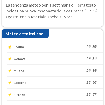
temporale
La tendenza meteo per la settimana di Ferragosto
indica una nuova impennata della calura tra 11 e 14
agosto, con nuovi rialzi anche al Nord.
Meteo città italiane
24°
35°
Torino
26°
31°
Genova
24°
36°
Milano
23°
36°
Bologna
23°
37°
Firenze