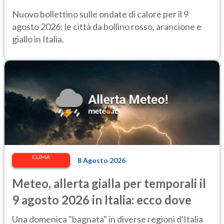
per il Ministero della Salute
Nuovo bollettino sulle ondate di calore per il 9
agosto 2026: le città da bollino rosso, arancione e
giallo in Italia.
CLIMA
8 Agosto 2026
Meteo, allerta gialla per temporali il
9 agosto 2026 in Italia: ecco dove
Una domenica "bagnata" in diverse regioni d'Italia