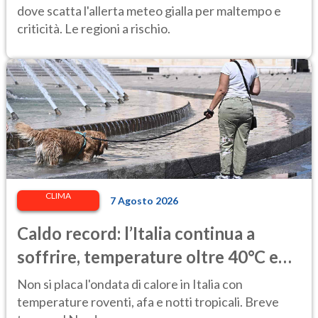
dove scatta l'allerta meteo gialla per maltempo e
criticità. Le regioni a rischio.
CLIMA
7 Agosto 2026
Caldo record: l’Italia continua a
soffrire, temperature oltre 40°C e
afa per altri 10 giorni
Non si placa l'ondata di calore in Italia con
temperature roventi, afa e notti tropicali. Breve