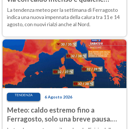
temporale
La tendenza meteo per la settimana di Ferragosto
indica una nuova impennata della calura tra 11 e 14
agosto, con nuovi rialzi anche al Nord.
TENDENZA
6 Agosto 2026
Meteo: caldo estremo fino a
Ferragosto, solo una breve pausa.
Ecco dove