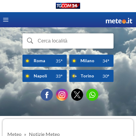
Roma
Milano
35°
34°
Napoli
Torino
33°
30°
Meteo
Notizie Meteo