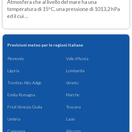
Atmosfera che al livello del mare ha una
temperatura di 15°C, una pressione di 1013,2 hPa
ed il cui ...
Previsioni meteo per le regioni italiane
Piemonte
Valle d'Aosta
Liguria
Lombardia
Trentino Alto Adige
Veneto
Emilia Romagna
Marche
Friuli Venezia Giulia
Toscana
Umbria
Lazio
Campania
Abruzzo