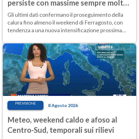
persiste con massime sempre molto
elevate
Gli ultimi dati confermano il proseguimento della
calura fino almeno il weekend di Ferragosto, con
tendenza a una nuova intensificazione prossima
settimana
PREVISIONE
8 Agosto 2026
Meteo, weekend caldo e afoso al
Centro-Sud, temporali sui rilievi