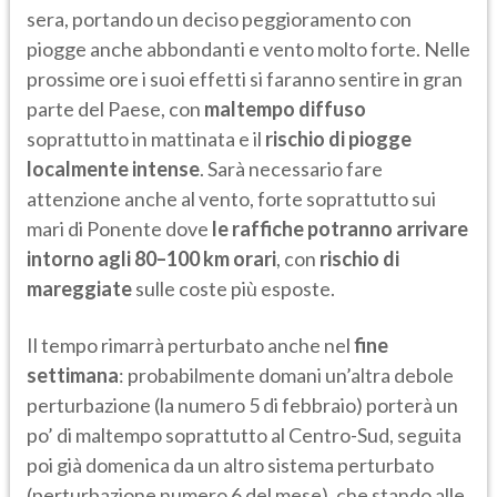
sera, portando un deciso peggioramento con
piogge anche abbondanti e vento molto forte. Nelle
prossime ore i suoi effetti si faranno sentire in gran
parte del Paese, con
maltempo diffuso
soprattutto in mattinata e il
rischio di piogge
localmente intense
. Sarà necessario fare
attenzione anche al vento, forte soprattutto sui
mari di Ponente dove
le raffiche potranno arrivare
intorno agli 80–100 km orari
, con
rischio di
mareggiate
sulle coste più esposte.
Il tempo rimarrà perturbato anche nel
fine
settimana
: probabilmente domani un’altra debole
perturbazione (la numero 5 di febbraio) porterà un
po’ di maltempo soprattutto al Centro-Sud, seguita
poi già domenica da un altro sistema perturbato
(perturbazione numero 6 del mese), che stando alle