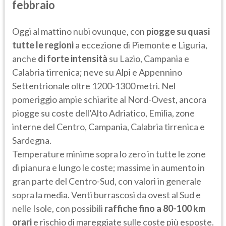
febbraio
Oggi al mattino nubi ovunque, con
piogge su quasi
tutte le regioni
a eccezione di Piemonte e Liguria,
anche
di forte intensità
su Lazio, Campania e
Calabria tirrenica; neve su Alpi e Appennino
Settentrionale oltre 1200-1300 metri. Nel
pomeriggio ampie schiarite al Nord-Ovest, ancora
piogge su coste dell’Alto Adriatico, Emilia, zone
interne del Centro, Campania, Calabria tirrenica e
Sardegna.
Temperature minime sopra lo zero in tutte le zone
di pianura e lungo le coste; massime in aumento in
gran parte del Centro-Sud, con valori in generale
sopra la media. Venti burrascosi da ovest al Sud e
nelle Isole, con possibili
raffiche fino a 80-100 km
orari
e rischio di mareggiate sulle coste più esposte.