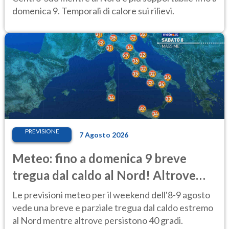
domenica 9. Temporali di calore sui rilievi.
PREVISIONE
7 Agosto 2026
Meteo: fino a domenica 9 breve
tregua dal caldo al Nord! Altrove
calura e afa
Le previsioni meteo per il weekend dell'8-9 agosto
vede una breve e parziale tregua dal caldo estremo
al Nord mentre altrove persistono 40 gradi.