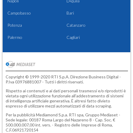
Napoli
L'Aquila
Campobasso
Bari
Potenza
Catanzaro
Palermo
Cagliari
Copyright © 1999-2020 RTI S.p.A. Direzione Business Digital -
P.Iva 03976881007 - Tutti i diritti riservati.
Rispetto ai contenuti e ai dati personali trasmessi e/o riprodotti è
vietata ogni utilizzazione funzionale all'addestramento di sistemi
di intelligenza artificiale generativa. È altresì fatto divieto
espresso di utilizzare mezzi automatizzati di data scraping.
Per la pubblicità
Mediamond S.p.a.
RTI spa, Gruppo Mediaset -
Sede legale: 00187 Roma Largo del Nazareno 8 - Cap. Soc. €
500.000.007,00 int. vers. - Registro delle Imprese di Roma,
C.F.06921720154