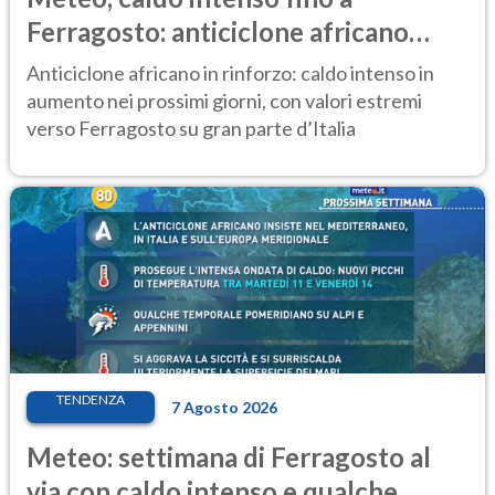
Ferragosto: anticiclone africano
ancora protagonista
Anticiclone africano in rinforzo: caldo intenso in
aumento nei prossimi giorni, con valori estremi
verso Ferragosto su gran parte d’Italia
TENDENZA
7 Agosto 2026
Meteo: settimana di Ferragosto al
via con caldo intenso e qualche