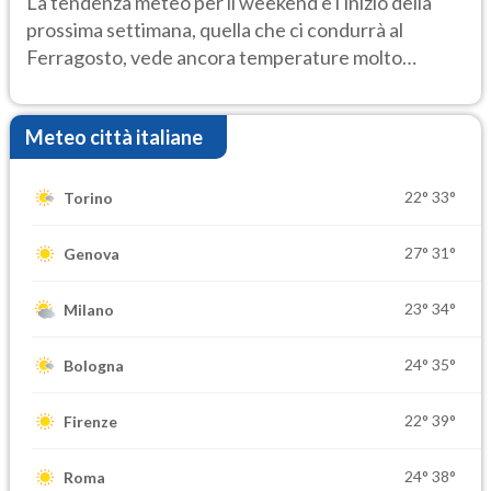
La tendenza meteo per il weekend e l'inizio della
prossima settimana, quella che ci condurrà al
Ferragosto, vede ancora temperature molto
elevate
Meteo città italiane
22°
33°
Torino
27°
31°
Genova
23°
34°
Milano
24°
35°
Bologna
22°
39°
Firenze
24°
38°
Roma