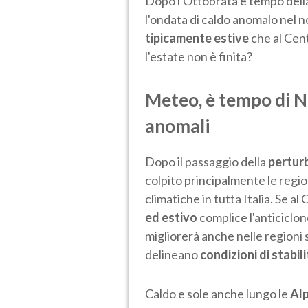
Dopo l'Ottobrata è tempo dell
l'ondata di caldo anomalo nel 
tipicamente estive
che al Cen
l'estate non è finita?
Meteo, è tempo di N
anomali
Dopo il passaggio della
perturb
colpito principalmente le region
climatiche in tutta Italia. Se a
ed estivo
complice l'anticiclon
migliorerà anche nelle regioni 
delineano
condizioni di stabi
Caldo e sole anche lungo le
Al