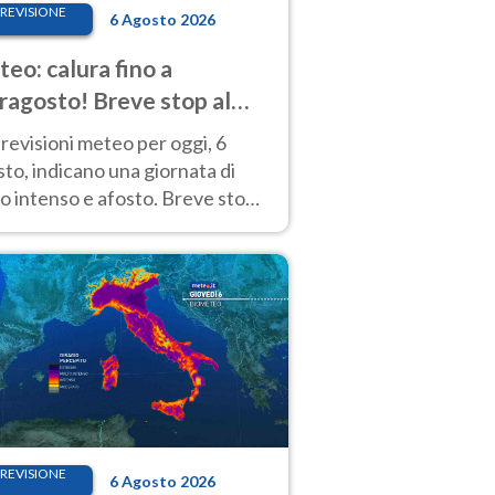
REVISIONE
6 Agosto 2026
eo: calura fino a
ragosto! Breve stop al
d tra 7 e 9 agosto
revisioni meteo per oggi, 6
to, indicano una giornata di
o intenso e afosto. Breve stop
Anticiclone solo sulle regioni del
d.
REVISIONE
6 Agosto 2026