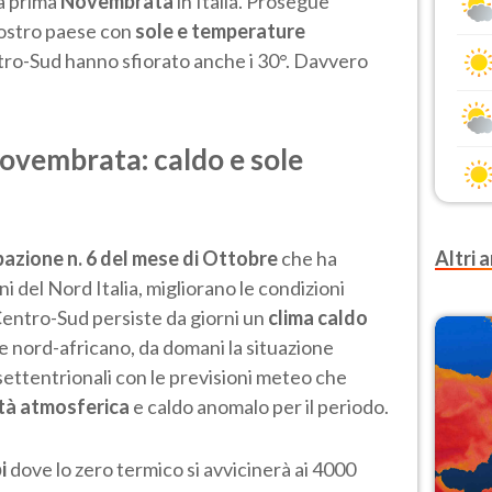
a prima
Novembrata
in Italia. Prosegue
nostro paese con
sole e temperature
tro-Sud hanno sfiorato anche i 30°. Davvero
ovembrata: caldo e sole
azione n. 6 del mese di Ottobre
che ha
Altri a
i del Nord Italia, migliorano le condizioni
l Centro-Sud persiste da giorni un
clima caldo
e nord-africano, da domani la situazione
settentrionali con le previsioni meteo che
lità atmosferica
e caldo anomalo per il periodo.
pi
dove lo zero termico si avvicinerà ai 4000