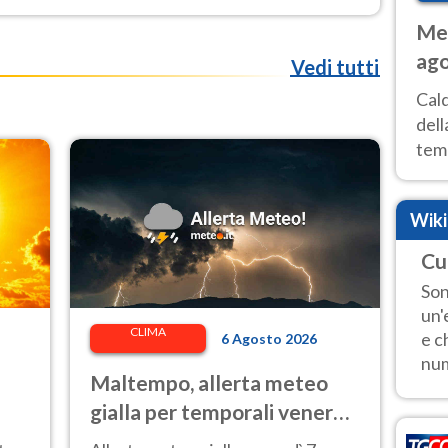
Met
ago
Vedi tutti
ai 
Cal
dell
temp
inte
tre
Wik
Cu
Son
un'
CLIMA
e c
6 Agosto 2026
num
Maltempo, allerta meteo
gialla per temporali venerdì
7 agosto: le regioni colpite