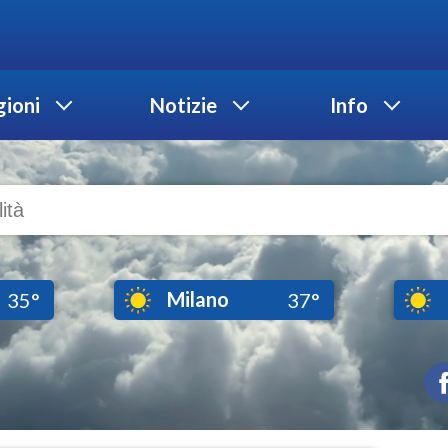
ioni
Notizie
Info
Milano
35°
37°