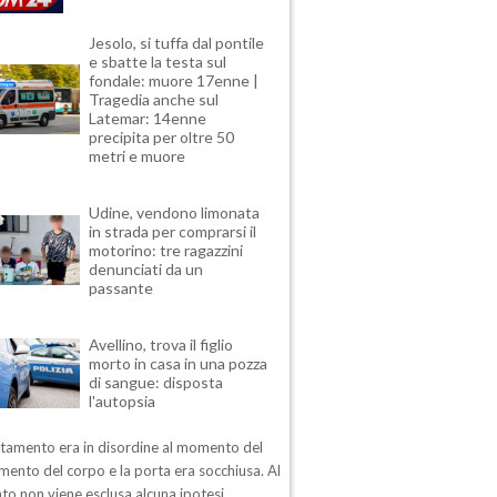
Jesolo, si tuffa dal pontile
e sbatte la testa sul
fondale: muore 17enne |
Tragedia anche sul
Latemar: 14enne
precipita per oltre 50
metri e muore
Udine, vendono limonata
in strada per comprarsi il
motorino: tre ragazzini
denunciati da un
passante
Avellino, trova il figlio
morto in casa in una pozza
di sangue: disposta
l'autopsia
rtamento era in disordine al momento del
mento del corpo e la porta era socchiusa. Al
o non viene esclusa alcuna ipotesi