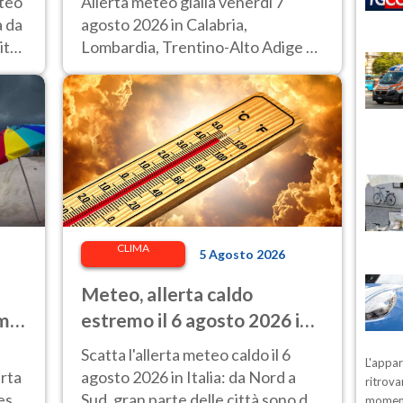
eteo
Allerta meteo gialla venerdì 7
à da
agosto 2026 in Calabria,
ittà
Lombardia, Trentino-Alto Adige e
Veneto.
CLIMA
5 Agosto 2026
Meteo, allerta caldo
 ma
estremo il 6 agosto 2026 in
27 città: Italia da bollino
Scatta l'allerta meteo caldo il 6
L'appa
rosso
rta
agosto 2026 in Italia: da Nord a
ritrova
esa,
Sud, gran parte delle città sono da
moment