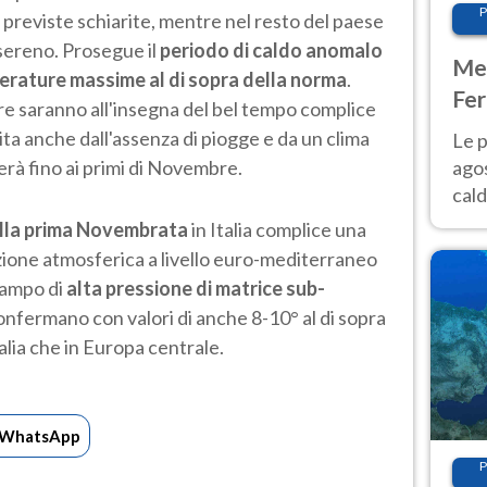
P
a previste schiarite, mentre nel resto del paese
 sereno. Prosegue il
periodo di caldo anomalo
Met
rature massime al di sopra della norma
.
Fer
bre saranno all'insegna del bel tempo complice
Nor
ita anche dall'assenza di piogge e da un clima
Le p
agos
rà fino ai primi di Novembre.
cald
all'
ella prima Novembrata
in Italia complice una
Nor
zione atmosferica a livello euro-mediterraneo
campo di
alta pressione di matrice sub-
onfermano con valori di anche 8-10° al di sopra
talia che in Europa centrale.
WhatsApp
P