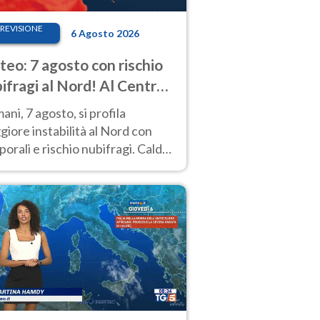
REVISIONE
6 Agosto 2026
eo: 7 agosto con rischio
ifragi al Nord! Al Centro-
 caldo estremo
ni, 7 agosto, si profila
iore instabilità al Nord con
orali e rischio nubifragi. Caldo
pre estremo al Centro-Sud. Le
isioni.