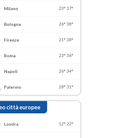
23°
37°
Milano
26°
38°
Bologna
21°
38°
Firenze
23°
36°
Roma
26°
34°
Napoli
28°
31°
Palermo
o città europee
12°
22°
Londra