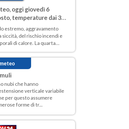
eo, oggi giovedì 6
sto, temperature dai 33
40 gradi
do estremo, aggravamento
a siccità, del rischio incendi e
orali di calore. La quarta
nsa ondata di calore non dà
gua e durerà fino Ferragosto
imeteo
muli
o nubi che hanno
estensione verticale variabile
he per questo assumere
erose forme di tr...