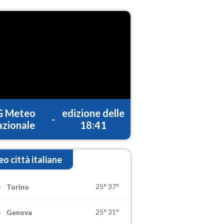
G Meteo
edizione delle
-
zionale
18:41
o città italiane
25°
37°
Torino
25°
31°
Genova