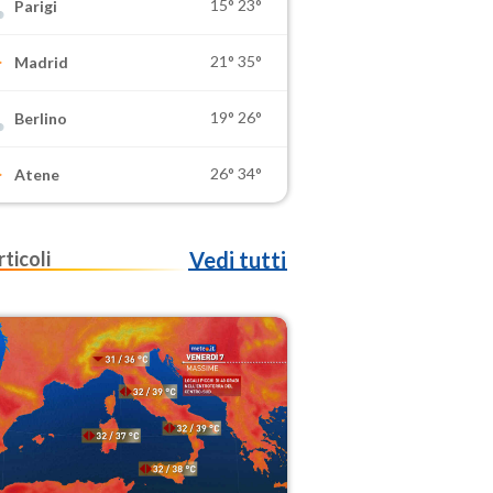
15°
23°
Parigi
21°
35°
Madrid
19°
26°
Berlino
26°
34°
Atene
rticoli
Vedi tutti