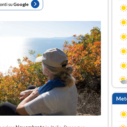
fonti su
Google
Mete