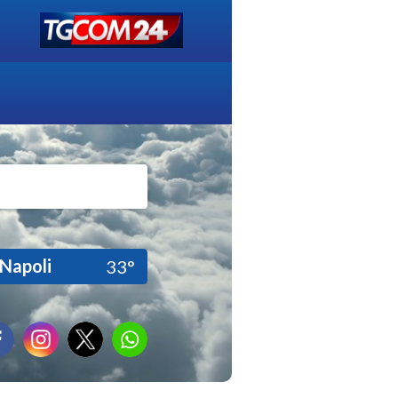
Napoli
33°