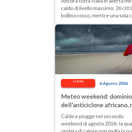
Ancora tutta Italia in allerta m
bollino rosso in Italia
caldo di livello massimo: 26 citt
bollino rosso, mentre una sola c
passa al bollino giallo.
CLIMA
6 Agosto 2026
Meteo weekend: dominio
dell’anticiclone africano,
attenzione ai temporali
Caldo e piogge nel secondo
intensi. Le previsioni
weekend di agosto 2026: la qua
ondata di calore non molla la pr