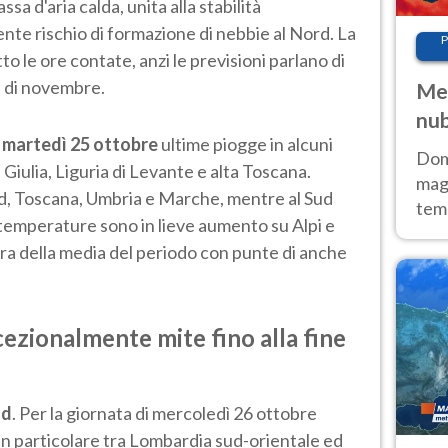
sa d'aria calda, unita alla stabilità
nte rischio di formazione di nebbie al Nord. La
P
to le ore contate, anzi le previsioni parlano di
i di novembre.
Met
nub
r
martedì 25 ottobre
ultime piogge in alcuni
Sud
Doma
 Giulia, Liguria di Levante e alta Toscana.
magg
d, Toscana, Umbria e Marche, mentre al Sud
temp
temperature sono in lieve aumento su Alpi e
sem
pra della media del periodo con punte di anche
prev
cezionalmente mite fino alla fine
ud
. Per la giornata di mercoledì 26 ottobre
in particolare tra Lombardia sud-orientale ed