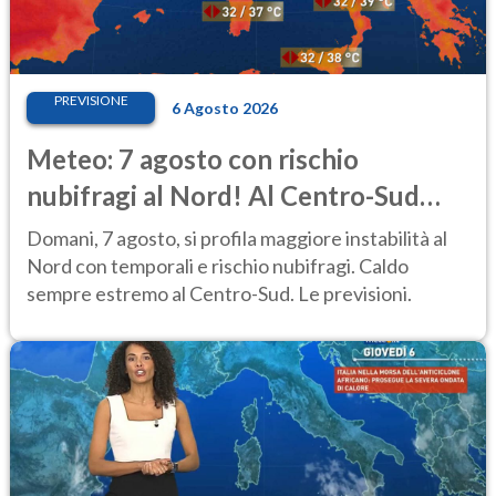
PREVISIONE
6 Agosto 2026
Meteo: 7 agosto con rischio
nubifragi al Nord! Al Centro-Sud
caldo estremo
Domani, 7 agosto, si profila maggiore instabilità al
Nord con temporali e rischio nubifragi. Caldo
sempre estremo al Centro-Sud. Le previsioni.