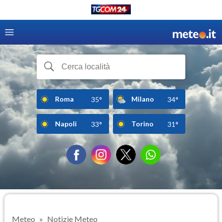
Roma
Milano
35°
34°
Napoli
Torino
33°
31°
Meteo
Notizie Meteo