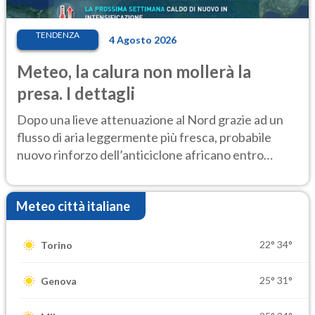
TENDENZA
4 Agosto 2026
Meteo, la calura non mollerà la
presa. I dettagli
Dopo una lieve attenuazione al Nord grazie ad un
flusso di aria leggermente più fresca, probabile
nuovo rinforzo dell’anticiclone africano entro
Ferragosto
Meteo città italiane
22°
34°
Torino
25°
31°
Genova