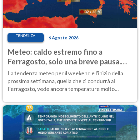
TENDENZA
6 Agosto 2026
Meteo: caldo estremo fino a
Ferragosto, solo una breve pausa.
Ecco dove
La tendenza meteo per il weekend e l'inizio della
prossima settimana, quella che ci condurrà al
Ferragosto, vede ancora temperature molto
elevate