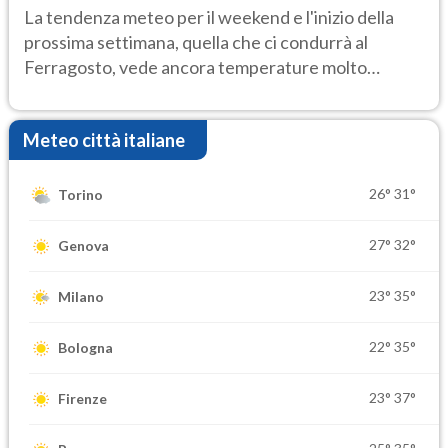
Ecco dove
La tendenza meteo per il weekend e l'inizio della
prossima settimana, quella che ci condurrà al
Ferragosto, vede ancora temperature molto
elevate
Meteo città italiane
26°
31°
Torino
27°
32°
Genova
23°
35°
Milano
22°
35°
Bologna
23°
37°
Firenze