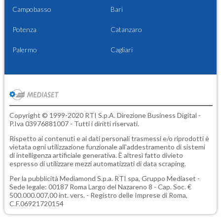
Campobasso
Bari
Potenza
Catanzaro
Palermo
Cagliari
Copyright © 1999-2020 RTI S.p.A. Direzione Business Digital -
P.Iva 03976881007 - Tutti i diritti riservati.
Rispetto ai contenuti e ai dati personali trasmessi e/o riprodotti è
vietata ogni utilizzazione funzionale all'addestramento di sistemi
di intelligenza artificiale generativa. È altresì fatto divieto
espresso di utilizzare mezzi automatizzati di data scraping.
Per la pubblicità
Mediamond S.p.a.
RTI spa, Gruppo Mediaset -
Sede legale: 00187 Roma Largo del Nazareno 8 - Cap. Soc. €
500.000.007,00 int. vers. - Registro delle Imprese di Roma,
C.F.06921720154