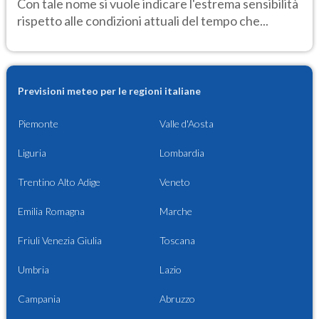
Con tale nome si vuole indicare l'estrema sensibilità
rispetto alle condizioni attuali del tempo che...
Previsioni meteo per le regioni italiane
Piemonte
Valle d'Aosta
Liguria
Lombardia
Trentino Alto Adige
Veneto
Emilia Romagna
Marche
Friuli Venezia Giulia
Toscana
Umbria
Lazio
Campania
Abruzzo