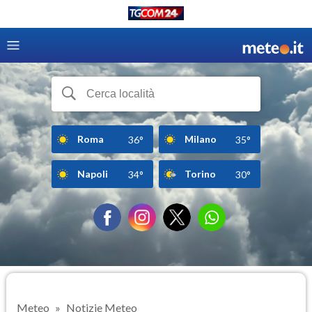
Roma
Milano
36°
35°
Napoli
Torino
34°
30°
Meteo
Notizie Meteo