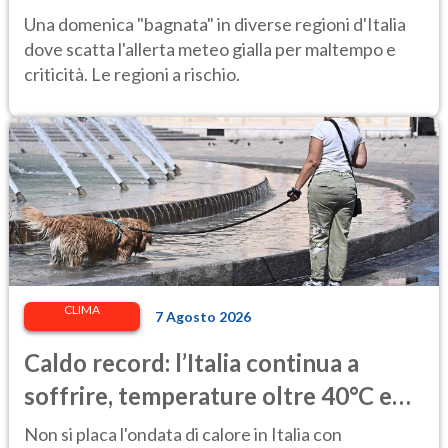
Una domenica "bagnata" in diverse regioni d'Italia
dove scatta l'allerta meteo gialla per maltempo e
criticità. Le regioni a rischio.
CLIMA
7 Agosto 2026
Caldo record: l’Italia continua a
soffrire, temperature oltre 40°C e
afa per altri 10 giorni
Non si placa l'ondata di calore in Italia con