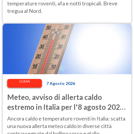
temperature roventi, afa e notti tropicali. Breve
tregua al Nord.
CLIMA
7 Agosto 2026
Meteo, avviso di allerta caldo
estremo in Italia per l'8 agosto 2026:
le città a rischio per il Ministero della
Ancora caldo e temperature roventi in Italia: scatta
Salute
una nuova allerta meteo caldo in diverse città
contrassegnate dal bollino rosso e giallo.