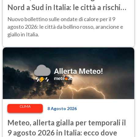
Nord a Sud in Italia: le città a rischio
per il Ministero della Salute
Nuovo bollettino sulle ondate di calore per il 9
agosto 2026: le città da bollino rosso, arancione e
giallo in Italia.
CLIMA
8 Agosto 2026
Meteo, allerta gialla per temporali il
9 agosto 2026 in Italia: ecco dove