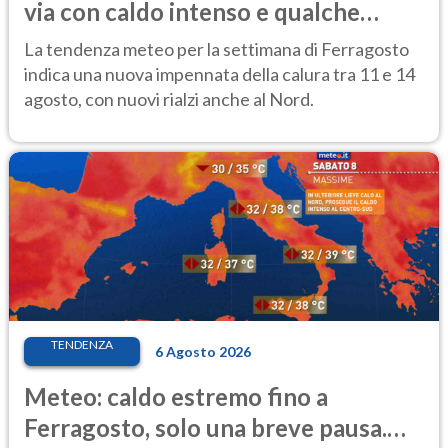
via con caldo intenso e qualche
temporale
La tendenza meteo per la settimana di Ferragosto
indica una nuova impennata della calura tra 11 e 14
agosto, con nuovi rialzi anche al Nord.
TENDENZA
6 Agosto 2026
Meteo: caldo estremo fino a
Ferragosto, solo una breve pausa.