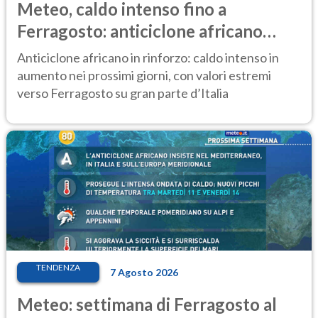
Meteo, caldo intenso fino a
Ferragosto: anticiclone africano
ancora protagonista
Anticiclone africano in rinforzo: caldo intenso in
aumento nei prossimi giorni, con valori estremi
verso Ferragosto su gran parte d’Italia
TENDENZA
7 Agosto 2026
Meteo: settimana di Ferragosto al