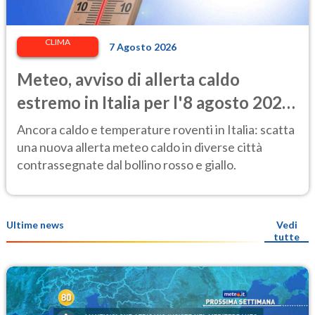
CLIMA
7 Agosto 2026
Meteo, avviso di allerta caldo
estremo in Italia per l'8 agosto 2026:
le città a rischio per il Ministero della
Ancora caldo e temperature roventi in Italia: scatta
Salute
una nuova allerta meteo caldo in diverse città
contrassegnate dal bollino rosso e giallo.
Ultime news
Vedi
tutte