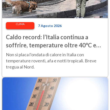
CLIMA
7 Agosto 2026
Caldo record: l’Italia continua a
soffrire, temperature oltre 40°C e
afa per altri 10 giorni
Non si placa l'ondata di calore in Italia con
temperature roventi, afa e notti tropicali. Breve
tregua al Nord.