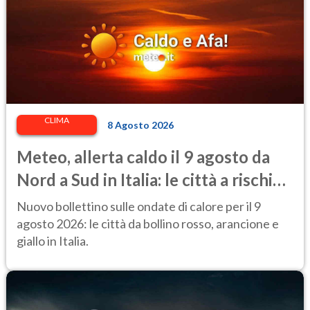
CLIMA
8 Agosto 2026
Meteo, allerta caldo il 9 agosto da
Nord a Sud in Italia: le città a rischio
per il Ministero della Salute
Nuovo bollettino sulle ondate di calore per il 9
agosto 2026: le città da bollino rosso, arancione e
giallo in Italia.