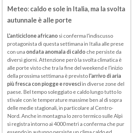
Meteo: caldo e sole in Italia, ma la svolta
autunnale è alle porte
L'anticiclone africano
si conferma l'indiscusso
protagonista di questa settimana in Italia alle prese
con una
ondata anomala di caldo
che persiste da
diversi giorni. Attenzione però la svolta climatica è
alle porte visto che tra la fine del weekend e l'inizio
della prossima settimana è previsto
l'arrivo di aria
più fresca con piogge e rovesci
in diverse zone del
paese. Bel tempo soleggiato e caldo lungo tutto lo
stivale con le temperature massime ben al di sopra
delle medie stagionali, in particolare al Centro-
Nord. Anche in montagna lo zero termico sulle Alpi
si registra intorno ai 4000 metri a conferma che pur
essendo in autunno persiste un clima caldo ed