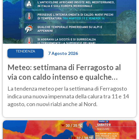
TENDENZA
7 Agosto 2026
Meteo: settimana di Ferragosto al
via con caldo intenso e qualche
temporale
La tendenza meteo per la settimana di Ferragosto
indica una nuova impennata della calura tra 11 e 14
agosto, con nuovi rialzi anche al Nord.