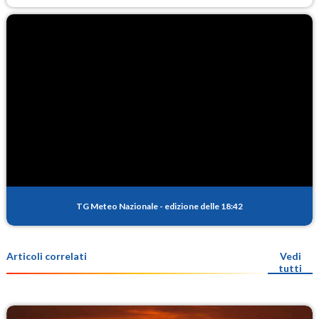
TG Meteo Nazionale
-
edizione delle 18:42
Articoli correlati
Vedi
tutti