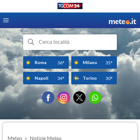
Roma
Milano
36°
35°
Napoli
Torino
34°
30°
Meteo
Notizie Meteo