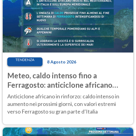
TENDENZA
8 Agosto 2026
Meteo, caldo intenso fino a
Ferragosto: anticiclone africano
ancora protagonista
Anticiclone africano in rinforzo: caldo intenso in
aumento nei prossimi giorni, con valori estremi
verso Ferragosto su gran parte d’Italia