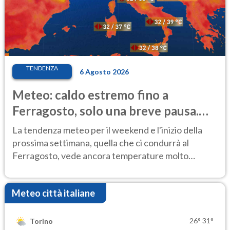
TENDENZA
6 Agosto 2026
Meteo: caldo estremo fino a
Ferragosto, solo una breve pausa.
Ecco dove
La tendenza meteo per il weekend e l'inizio della
prossima settimana, quella che ci condurrà al
Ferragosto, vede ancora temperature molto
elevate
Meteo città italiane
26°
31°
Torino