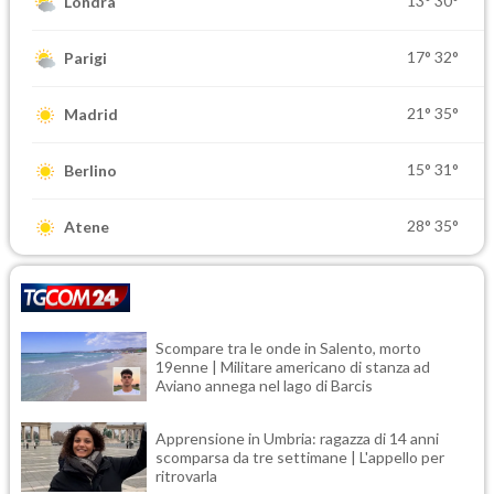
13°
30°
Londra
17°
32°
Parigi
21°
35°
Madrid
15°
31°
Berlino
28°
35°
Atene
Scompare tra le onde in Salento, morto
19enne | Militare americano di stanza ad
Aviano annega nel lago di Barcis
Apprensione in Umbria: ragazza di 14 anni
scomparsa da tre settimane | L'appello per
ritrovarla