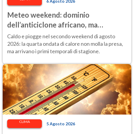
6 Agosto 2026
Meteo weekend: dominio
dell’anticiclone africano, ma
attenzione ai temporali intensi. Le
Caldo e piogge nel secondo weekend di agosto
previsioni
2026: la quarta ondata di calore non molla la presa,
ma arrivano i primi temporali di stagione.
CLIMA
5 Agosto 2026