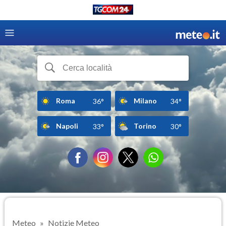
Roma
Milano
36°
34°
Napoli
Torino
33°
30°
Meteo
Notizie Meteo