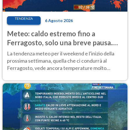
TENDENZA
6 Agosto 2026
Meteo: caldo estremo fino a
Ferragosto, solo una breve pausa.
Ecco dove
La tendenza meteo per il weekend e l'inizio della
prossima settimana, quella che ci condurrà al
Ferragosto, vede ancora temperature molto
elevate