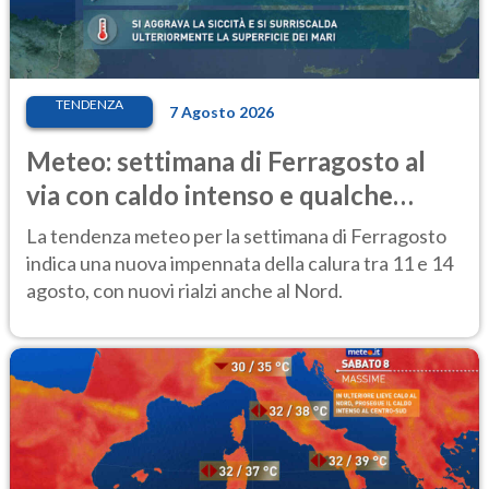
TENDENZA
7 Agosto 2026
Meteo: settimana di Ferragosto al
via con caldo intenso e qualche
temporale
La tendenza meteo per la settimana di Ferragosto
indica una nuova impennata della calura tra 11 e 14
agosto, con nuovi rialzi anche al Nord.