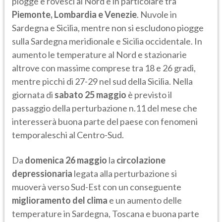
piogge e rovesci al Nord e in particolare tra
Piemonte, Lombardia e Venezie
. Nuvole in
Sardegna e Sicilia, mentre non si escludono piogge
sulla Sardegna meridionale e Sicilia occidentale. In
aumento le temperature al Nord e stazionarie
altrove con massime comprese tra 18 e 26 gradi,
mentre picchi di 27-29 nel sud della Sicilia. Nella
giornata di
sabato 25 maggio
è previsto il
passaggio della perturbazione n.11 del mese che
interesserà buona parte del paese con fenomeni
temporaleschi al Centro-Sud.
Da
domenica 26 maggio
la
circolazione
depressionaria
legata alla perturbazione si
muoverà verso Sud-Est con un conseguente
miglioramento del clima
e un aumento delle
temperature in Sardegna, Toscana e buona parte