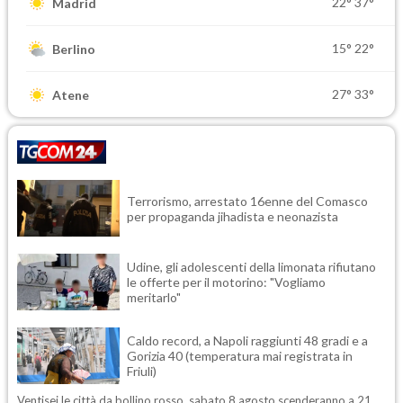
22°
37°
Madrid
15°
22°
Berlino
27°
33°
Atene
Terrorismo, arrestato 16enne del Comasco
per propaganda jihadista e neonazista
Udine, gli adolescenti della limonata rifiutano
le offerte per il motorino: "Vogliamo
meritarlo"
Caldo record, a Napoli raggiunti 48 gradi e a
Gorizia 40 (temperatura mai registrata in
Friuli)
Ventisei le città da bollino rosso, sabato 8 agosto scenderanno a 21