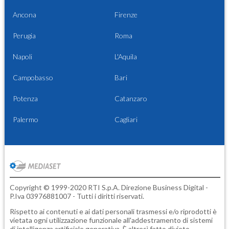
Ancona
Firenze
Perugia
Roma
Napoli
L'Aquila
Campobasso
Bari
Potenza
Catanzaro
Palermo
Cagliari
Copyright © 1999-2020 RTI S.p.A. Direzione Business Digital -
P.Iva 03976881007 - Tutti i diritti riservati.
Rispetto ai contenuti e ai dati personali trasmessi e/o riprodotti è
vietata ogni utilizzazione funzionale all'addestramento di sistemi
di intelligenza artificiale generativa. È altresì fatto divieto